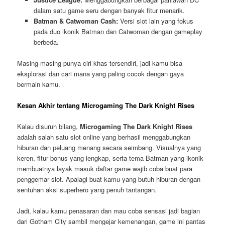
dalam satu game seru dengan banyak fitur menarik.
Batman & Catwoman Cash:
Versi slot lain yang fokus
pada duo ikonik Batman dan Catwoman dengan gameplay
berbeda.
Masing-masing punya ciri khas tersendiri, jadi kamu bisa
eksplorasi dan cari mana yang paling cocok dengan gaya
bermain kamu.
Kesan Akhir tentang Microgaming The Dark Knight Rises
Kalau disuruh bilang,
Microgaming The Dark Knight Rises
adalah salah satu slot online yang berhasil menggabungkan
hiburan dan peluang menang secara seimbang. Visualnya yang
keren, fitur bonus yang lengkap, serta tema Batman yang ikonik
membuatnya layak masuk daftar game wajib coba buat para
penggemar slot. Apalagi buat kamu yang butuh hiburan dengan
sentuhan aksi superhero yang penuh tantangan.
Jadi, kalau kamu penasaran dan mau coba sensasi jadi bagian
dari Gotham City sambil mengejar kemenangan, game ini pantas