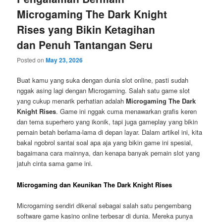
Microgaming The Dark Knight
Rises yang Bikin Ketagihan
dan Penuh Tantangan Seru
Posted on
May 23, 2026
Buat kamu yang suka dengan dunia slot online, pasti sudah
nggak asing lagi dengan Microgaming. Salah satu game slot
yang cukup menarik perhatian adalah
Microgaming The Dark
Knight Rises
. Game ini nggak cuma menawarkan grafis keren
dan tema superhero yang ikonik, tapi juga gameplay yang bikin
pemain betah berlama-lama di depan layar. Dalam artikel ini, kita
bakal ngobrol santai soal apa aja yang bikin game ini spesial,
bagaimana cara mainnya, dan kenapa banyak pemain slot yang
jatuh cinta sama game ini.
Microgaming dan Keunikan The Dark Knight Rises
Microgaming sendiri dikenal sebagai salah satu pengembang
software game kasino online terbesar di dunia. Mereka punya