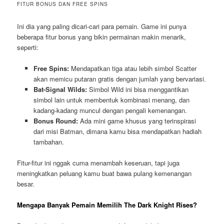
FITUR BONUS DAN FREE SPINS
Ini dia yang paling dicari-cari para pemain. Game ini punya
beberapa fitur bonus yang bikin permainan makin menarik,
seperti:
Free Spins:
Mendapatkan tiga atau lebih simbol Scatter
akan memicu putaran gratis dengan jumlah yang bervariasi.
Bat-Signal Wilds:
Simbol Wild ini bisa menggantikan
simbol lain untuk membentuk kombinasi menang, dan
kadang-kadang muncul dengan pengali kemenangan.
Bonus Round:
Ada mini game khusus yang terinspirasi
dari misi Batman, dimana kamu bisa mendapatkan hadiah
tambahan.
Fitur-fitur ini nggak cuma menambah keseruan, tapi juga
meningkatkan peluang kamu buat bawa pulang kemenangan
besar.
Mengapa Banyak Pemain Memilih The Dark Knight Rises?