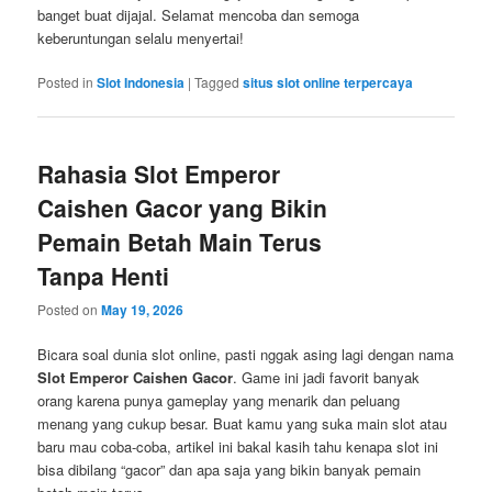
banget buat dijajal. Selamat mencoba dan semoga
keberuntungan selalu menyertai!
Posted in
Slot Indonesia
|
Tagged
situs slot online terpercaya
Rahasia Slot Emperor
Caishen Gacor yang Bikin
Pemain Betah Main Terus
Tanpa Henti
Posted on
May 19, 2026
Bicara soal dunia slot online, pasti nggak asing lagi dengan nama
Slot Emperor Caishen Gacor
. Game ini jadi favorit banyak
orang karena punya gameplay yang menarik dan peluang
menang yang cukup besar. Buat kamu yang suka main slot atau
baru mau coba-coba, artikel ini bakal kasih tahu kenapa slot ini
bisa dibilang “gacor” dan apa saja yang bikin banyak pemain