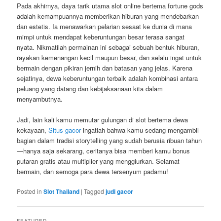
Pada akhirnya, daya tarik utama slot online bertema fortune gods
adalah kemampuannya memberikan hiburan yang mendebarkan
dan estetis. Ia menawarkan pelarian sesaat ke dunia di mana
mimpi untuk mendapat keberuntungan besar terasa sangat
nyata. Nikmatilah permainan ini sebagai sebuah bentuk hiburan,
rayakan kemenangan kecil maupun besar, dan selalu ingat untuk
bermain dengan pikiran jernih dan batasan yang jelas. Karena
sejatinya, dewa keberuntungan terbaik adalah kombinasi antara
peluang yang datang dan kebijaksanaan kita dalam
menyambutnya.
Jadi, lain kali kamu memutar gulungan di slot bertema dewa
kekayaan,
Situs gacor
ingatlah bahwa kamu sedang mengambil
bagian dalam tradisi storytelling yang sudah berusia ribuan tahun
—hanya saja sekarang, ceritanya bisa memberi kamu bonus
putaran gratis atau multiplier yang menggiurkan. Selamat
bermain, dan semoga para dewa tersenyum padamu!
Posted in
Slot Thailand
|
Tagged
judi gacor