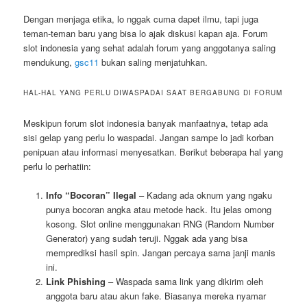
Dengan menjaga etika, lo nggak cuma dapet ilmu, tapi juga
teman-teman baru yang bisa lo ajak diskusi kapan aja. Forum
slot indonesia yang sehat adalah forum yang anggotanya saling
mendukung,
gsc11
bukan saling menjatuhkan.
HAL-HAL YANG PERLU DIWASPADAI SAAT BERGABUNG DI FORUM
Meskipun forum slot indonesia banyak manfaatnya, tetap ada
sisi gelap yang perlu lo waspadai. Jangan sampe lo jadi korban
penipuan atau informasi menyesatkan. Berikut beberapa hal yang
perlu lo perhatiin:
Info “Bocoran” Ilegal
– Kadang ada oknum yang ngaku
punya bocoran angka atau metode hack. Itu jelas omong
kosong. Slot online menggunakan RNG (Random Number
Generator) yang sudah teruji. Nggak ada yang bisa
memprediksi hasil spin. Jangan percaya sama janji manis
ini.
Link Phishing
– Waspada sama link yang dikirim oleh
anggota baru atau akun fake. Biasanya mereka nyamar