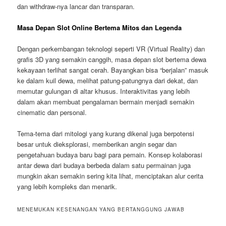
dan withdraw-nya lancar dan transparan.
Masa Depan Slot Online Bertema Mitos dan Legenda
Dengan perkembangan teknologi seperti VR (Virtual Reality) dan
grafis 3D yang semakin canggih, masa depan slot bertema dewa
kekayaan terlihat sangat cerah. Bayangkan bisa “berjalan” masuk
ke dalam kuil dewa, melihat patung-patungnya dari dekat, dan
memutar gulungan di altar khusus. Interaktivitas yang lebih
dalam akan membuat pengalaman bermain menjadi semakin
cinematic dan personal.
Tema-tema dari mitologi yang kurang dikenal juga berpotensi
besar untuk dieksplorasi, memberikan angin segar dan
pengetahuan budaya baru bagi para pemain. Konsep kolaborasi
antar dewa dari budaya berbeda dalam satu permainan juga
mungkin akan semakin sering kita lihat, menciptakan alur cerita
yang lebih kompleks dan menarik.
MENEMUKAN KESENANGAN YANG BERTANGGUNG JAWAB