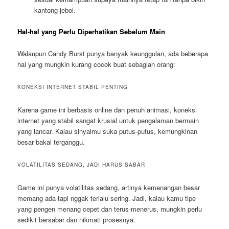
kantong jebol.
Hal-hal yang Perlu Diperhatikan Sebelum Main
Walaupun Candy Burst punya banyak keunggulan, ada beberapa
hal yang mungkin kurang cocok buat sebagian orang:
KONEKSI INTERNET STABIL PENTING
Karena game ini berbasis online dan penuh animasi, koneksi
internet yang stabil sangat krusial untuk pengalaman bermain
yang lancar. Kalau sinyalmu suka putus-putus, kemungkinan
besar bakal terganggu.
VOLATILITAS SEDANG, JADI HARUS SABAR
Game ini punya volatilitas sedang, artinya kemenangan besar
memang ada tapi nggak terlalu sering. Jadi, kalau kamu tipe
yang pengen menang cepet dan terus-menerus, mungkin perlu
sedikit bersabar dan nikmati prosesnya.