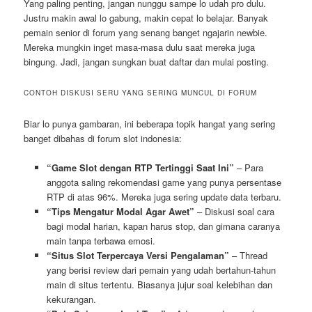
Yang paling penting, jangan nunggu sampe lo udah pro dulu.
Justru makin awal lo gabung, makin cepat lo belajar. Banyak
pemain senior di forum yang senang banget ngajarin newbie.
Mereka mungkin inget masa-masa dulu saat mereka juga
bingung. Jadi, jangan sungkan buat daftar dan mulai posting.
CONTOH DISKUSI SERU YANG SERING MUNCUL DI FORUM
Biar lo punya gambaran, ini beberapa topik hangat yang sering
banget dibahas di forum slot indonesia:
“Game Slot dengan RTP Tertinggi Saat Ini”
– Para
anggota saling rekomendasi game yang punya persentase
RTP di atas 96%. Mereka juga sering update data terbaru.
“Tips Mengatur Modal Agar Awet”
– Diskusi soal cara
bagi modal harian, kapan harus stop, dan gimana caranya
main tanpa terbawa emosi.
“Situs Slot Terpercaya Versi Pengalaman”
– Thread
yang berisi review dari pemain yang udah bertahun-tahun
main di situs tertentu. Biasanya jujur soal kelebihan dan
kekurangan.