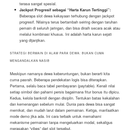
terasa sangat spesial.
Jackpot Progresif sebagai “Harta Karun Tertinggi”:
Beberapa slot dewa kekayaan terhubung dengan jackpot
progresif. Nilainya terus bertambah seiring dengan taruhan
pemain di seluruh jaringan, dan bisa diraih secara acak atau
melalui kombinasi khusus. Ini adalah harta karun sejati
yang dijanjikan.
STRATEGI BERMAIN DI ALAM PARA DEWA: BUKAN CUMA
MENGANDALKAN NASIB
Meskipun namanya dewa keberuntungan, bukan berarti kita
cuma pasrah. Beberapa pendekatan logis bisa diterapkan.
Pertama, selalu baca tabel pembayaran (paytable). Kenali nilai
setiap simbol dan pahami persis bagaimana fitur bonus itu dipicu.
Kedua, kelola bankroll dengan disiplin. Tentukan batas kekalahan
dan kemenangan sebelum mulai. Dunia para dewa bisa sangat
memikat, dan mudah larut dalam permainan. Ketiga, manfaatkan
mode demo jika ada. Ini cara terbaik untuk memahami
mekanisme permainan tanpa mengeluarkan modal, sekaligus
merasakan “vibes” dari slot tersebut.