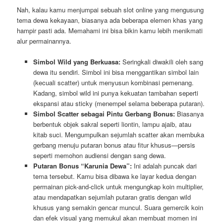
Nah, kalau kamu menjumpai sebuah slot online yang mengusung
tema dewa kekayaan, biasanya ada beberapa elemen khas yang
hampir pasti ada. Memahami ini bisa bikin kamu lebih menikmati
alur permainannya.
Simbol Wild yang Berkuasa:
Seringkali diwakili oleh sang
dewa itu sendiri. Simbol ini bisa menggantikan simbol lain
(kecuali scatter) untuk menyusun kombinasi pemenang.
Kadang, simbol wild ini punya kekuatan tambahan seperti
ekspansi atau sticky (menempel selama beberapa putaran).
Simbol Scatter sebagai Pintu Gerbang Bonus:
Biasanya
berbentuk objek sakral seperti liontin, lampu ajaib, atau
kitab suci. Mengumpulkan sejumlah scatter akan membuka
gerbang menuju putaran bonus atau fitur khusus—persis
seperti memohon audiensi dengan sang dewa.
Putaran Bonus “Karunia Dewa”:
Ini adalah puncak dari
tema tersebut. Kamu bisa dibawa ke layar kedua dengan
permainan pick-and-click untuk mengungkap koin multiplier,
atau mendapatkan sejumlah putaran gratis dengan wild
khusus yang semakin gencar muncul. Suara gemercik koin
dan efek visual yang memukul akan membuat momen ini