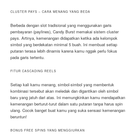
CLUSTER PAYS – CARA MENANG YANG BEDA
Berbeda dengan slot tradisional yang menggunakan garis
pembayaran (paylines), Candy Burst memakai sistem cluster
pays. Artinya, kemenangan didapatkan ketika ada kelompok
simbol yang berdekatan minimal 5 buah. Ini membuat setiap
putaran terasa lebih dinamis karena kamu nggak perlu fokus
pada garis tertentu.
FITUR CASCADING REELS
Setiap kali kamu menang, simbol-simbol yang membentuk
kombinasi tersebut akan meledak dan digantikan oleh simbol
baru yang jatuh dari atas. Ini memungkinkan kamu mendapatkan
kemenangan berturut-turut dalam satu putaran tanpa harus spin
ulang. Cocok banget buat kamu yang suka sensasi kemenangan
beruntun!
BONUS FREE SPINS YANG MENGGIURKAN