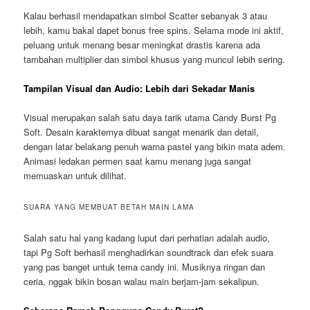
Kalau berhasil mendapatkan simbol Scatter sebanyak 3 atau
lebih, kamu bakal dapet bonus free spins. Selama mode ini aktif,
peluang untuk menang besar meningkat drastis karena ada
tambahan multiplier dan simbol khusus yang muncul lebih sering.
Tampilan Visual dan Audio: Lebih dari Sekadar Manis
Visual merupakan salah satu daya tarik utama Candy Burst Pg
Soft. Desain karakternya dibuat sangat menarik dan detail,
dengan latar belakang penuh warna pastel yang bikin mata adem.
Animasi ledakan permen saat kamu menang juga sangat
memuaskan untuk dilihat.
SUARA YANG MEMBUAT BETAH MAIN LAMA
Salah satu hal yang kadang luput dari perhatian adalah audio,
tapi Pg Soft berhasil menghadirkan soundtrack dan efek suara
yang pas banget untuk tema candy ini. Musiknya ringan dan
ceria, nggak bikin bosan walau main berjam-jam sekalipun.