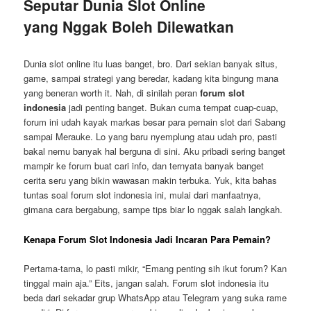
Seputar Dunia Slot Online
yang Nggak Boleh Dilewatkan
Posted on
July 10, 2026
Dunia slot online itu luas banget, bro. Dari sekian banyak situs,
game, sampai strategi yang beredar, kadang kita bingung mana
yang beneran worth it. Nah, di sinilah peran
forum slot
indonesia
jadi penting banget. Bukan cuma tempat cuap-cuap,
forum ini udah kayak markas besar para pemain slot dari Sabang
sampai Merauke. Lo yang baru nyemplung atau udah pro, pasti
bakal nemu banyak hal berguna di sini. Aku pribadi sering banget
mampir ke forum buat cari info, dan ternyata banyak banget
cerita seru yang bikin wawasan makin terbuka. Yuk, kita bahas
tuntas soal forum slot indonesia ini, mulai dari manfaatnya,
gimana cara bergabung, sampe tips biar lo nggak salah langkah.
Kenapa Forum Slot Indonesia Jadi Incaran Para Pemain?
Pertama-tama, lo pasti mikir, “Emang penting sih ikut forum? Kan
tinggal main aja.” Eits, jangan salah. Forum slot indonesia itu
beda dari sekadar grup WhatsApp atau Telegram yang suka rame