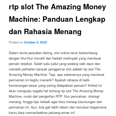
rtp slot The Amazing Money
Machine: Panduan Lengkap
dan Rahasia Menang
Posted on
October 9, 2025
Dalam dunia perjudian daring, slot online terus berkembang
dengan fitur-fitur inovatif dan hadiah melimpah yang membuat
pemain terpikat. Salah satu judul yang sedang naik daun dan
menarik perhatian banyak penggemar slot adalah rtp slot The
Amazing Money Machine. Tapi, apa sebenarnya yang membuat
permainan ini begitu menarik? Apakah rahasia di balik
kemenangan besar yang sering didapatkan pemain? Artikel ini
akan mengulas segala hal tentang rtp slot The Amazing Money
Machine, mulai dari pengertian RTP, fitur permainan, strategi
menang, hingga tips terbaik agar bisa meraup keuntungan dari
permainan ini. Ayo, kita gali lebih dalam dan temukan bagaimana
kamu bisa memanfaatkan peluang emas ini!