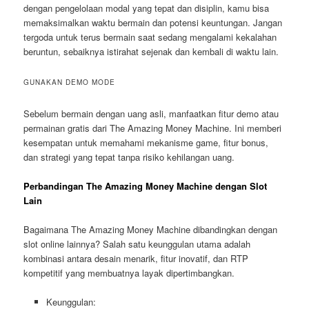
dengan pengelolaan modal yang tepat dan disiplin, kamu bisa
memaksimalkan waktu bermain dan potensi keuntungan. Jangan
tergoda untuk terus bermain saat sedang mengalami kekalahan
beruntun, sebaiknya istirahat sejenak dan kembali di waktu lain.
GUNAKAN DEMO MODE
Sebelum bermain dengan uang asli, manfaatkan fitur demo atau
permainan gratis dari The Amazing Money Machine. Ini memberi
kesempatan untuk memahami mekanisme game, fitur bonus,
dan strategi yang tepat tanpa risiko kehilangan uang.
Perbandingan The Amazing Money Machine dengan Slot
Lain
Bagaimana The Amazing Money Machine dibandingkan dengan
slot online lainnya? Salah satu keunggulan utama adalah
kombinasi antara desain menarik, fitur inovatif, dan RTP
kompetitif yang membuatnya layak dipertimbangkan.
Keunggulan: