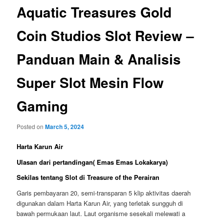
Aquatic Treasures Gold
Coin Studios Slot Review –
Panduan Main & Analisis
Super Slot Mesin Flow
Gaming
Posted on
March 5, 2024
Harta Karun Air
Ulasan dari pertandingan( Emas Emas Lokakarya)
Sekilas tentang Slot di Treasure of the Perairan
Garis pembayaran 20, semi-transparan 5 klip aktivitas daerah
digunakan dalam Harta Karun Air, yang terletak sungguh di
bawah permukaan laut. Laut organisme sesekali melewati a