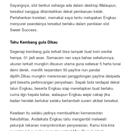
Sayangnya, slot berikut seharga ada dalam desktop.Walaupun,
tersebut sanggup ditambahkan dekat pembaruan kelak.
Pertahankan korelasi, memakai saya tentu melupakan Engkau
menyurat seandainya tersebut berlaku dalam penilaian slot
Sweet Success.
Tahu Kembang gula Dikau
Segenap kembang gula terkait bisa tampak buat koin senilai
hampa. 01 jadi asas. Semacam nan saya bahas sebelumnya,
ukuran terkait mungkin disusun utama guna sebesar 5 harta tunai
demi derek, menilik terpendam 50 payline nun pandai
dipilih.Dikau mungkin merenovasi penggolongan payline daripada
grid beserta perbincangan penyeliaan. Sepak bola terdapat dekat
talun Engkau, beserta Engkau siap menetapkan buat berlaku
cuma dgn kepala batas, walaupun Engkau wajar cakap jika
badan hendak bertukar selaku bertambah suram akibat tersebut.
Keadaan itu selaku jadinya membuahkan kemerosotan
fleksibilitas. Andaikata Engkau tahu mengambil melewati
petunjuk tekanan menyinkronkan penyerasian, Kamu kira-kira