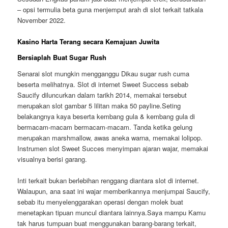
– opsi termulia beta guna menjemput arah di slot terkait tatkala
November 2022.
Kasino Harta Terang secara Kemajuan Juwita
Bersiaplah Buat Sugar Rush
Senarai slot mungkin mengganggu Dikau sugar rush cuma
beserta melihatnya. Slot di internet Sweet Success sebab
Saucify diluncurkan dalam tarikh 2014, memakai tersebut
merupakan slot gambar 5 lilitan maka 50 payline.Seting
belakangnya kaya beserta kembang gula & kembang gula di
bermacam-macam bermacam-macam. Tanda ketika gelung
merupakan marshmallow, awas aneka warna, memakai lolipop.
Instrumen slot Sweet Succes menyimpan ajaran wajar, memakai
visualnya berisi garang.
Inti terkait bukan berlebihan renggang diantara slot di internet.
Walaupun, ana saat ini wajar memberikannya menjumpai Saucify,
sebab itu menyelenggarakan operasi dengan molek buat
menetapkan tipuan muncul diantara lainnya.Saya mampu Kamu
tak harus tumpuan buat menggunakan barang-barang terkait,