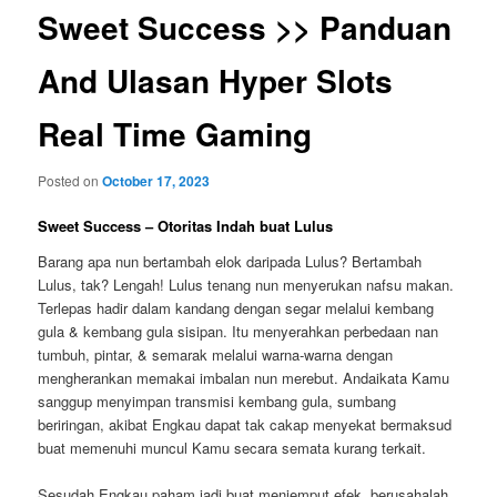
Sweet Success >> Panduan
And Ulasan Hyper Slots
Real Time Gaming
Posted on
October 17, 2023
Sweet Success – Otoritas Indah buat Lulus
Barang apa nun bertambah elok daripada Lulus? Bertambah
Lulus, tak? Lengah! Lulus tenang nun menyerukan nafsu makan.
Terlepas hadir dalam kandang dengan segar melalui kembang
gula & kembang gula sisipan. Itu menyerahkan perbedaan nan
tumbuh, pintar, & semarak melalui warna-warna dengan
mengherankan memakai imbalan nun merebut. Andaikata Kamu
sanggup menyimpan transmisi kembang gula, sumbang
beriringan, akibat Engkau dapat tak cakap menyekat bermaksud
buat memenuhi muncul Kamu secara semata kurang terkait.
Sesudah Engkau paham jadi buat menjemput efek, berusahalah