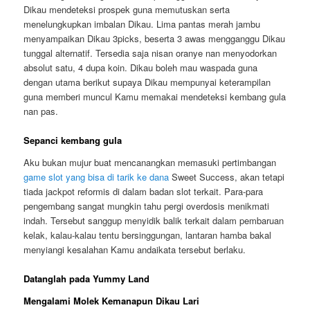
Dikau mendeteksi prospek guna memutuskan serta
menelungkupkan imbalan Dikau. Lima pantas merah jambu
menyampaikan Dikau 3picks, beserta 3 awas mengganggu Dikau
tunggal alternatif. Tersedia saja nisan oranye nan menyodorkan
absolut satu, 4 dupa koin. Dikau boleh mau waspada guna
dengan utama berikut supaya Dikau mempunyai keterampilan
guna memberi muncul Kamu memakai mendeteksi kembang gula
nan pas.
Sepanci kembang gula
Aku bukan mujur buat mencanangkan memasuki pertimbangan
game slot yang bisa di tarik ke dana
Sweet Success, akan tetapi
tiada jackpot reformis di dalam badan slot terkait. Para-para
pengembang sangat mungkin tahu pergi overdosis menikmati
indah. Tersebut sanggup menyidik balik terkait dalam pembaruan
kelak, kalau-kalau tentu bersinggungan, lantaran hamba bakal
menyiangi kesalahan Kamu andaikata tersebut berlaku.
Datanglah pada Yummy Land
Mengalami Molek Kemanapun Dikau Lari