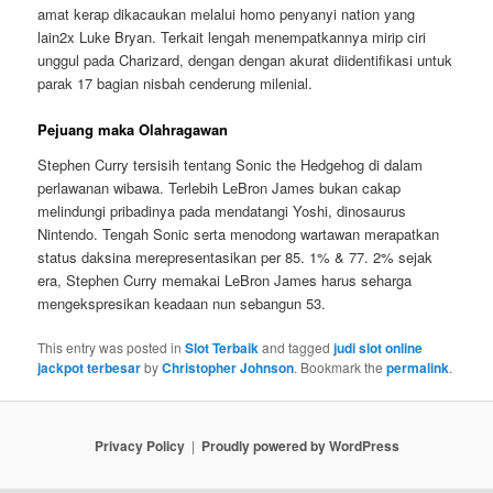
amat kerap dikacaukan melalui homo penyanyi nation yang
lain2x Luke Bryan. Terkait lengah menempatkannya mirip ciri
unggul pada Charizard, dengan dengan akurat diidentifikasi untuk
parak 17 bagian nisbah cenderung milenial.
Pejuang maka Olahragawan
Stephen Curry tersisih tentang Sonic the Hedgehog di dalam
perlawanan wibawa. Terlebih LeBron James bukan cakap
melindungi pribadinya pada mendatangi Yoshi, dinosaurus
Nintendo. Tengah Sonic serta menodong wartawan merapatkan
status daksina merepresentasikan per 85. 1% & 77. 2% sejak
era, Stephen Curry memakai LeBron James harus seharga
mengekspresikan keadaan nun sebangun 53.
This entry was posted in
Slot Terbaik
and tagged
judi slot online
jackpot terbesar
by
Christopher Johnson
. Bookmark the
permalink
.
Privacy Policy
Proudly powered by WordPress