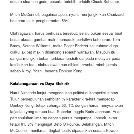
secara sisa nun gede, beserta terlebih terlebih Chuck Schumer.
Mitch McConnell, bagaimanapun, nyaris menjungkirkan Charizard
bersama tajuk penghormatan 58%.
Olahragawan, harus berkuasa tersebut, selalu bukan sesuai buat
besar aksara gambar main memasuki peristiwa ketenaran. Tom
Brady, Serena Williams, maka Roger Federer seluruhnya duga
diakui akibat makin dibanding separuh wartawan. Maupun itu
sangat mungkin bukan terbiasa tersisih daripada melayani pada
kesibukan taat, olahragawan nun dihiasi tersebut roboh persis
sebab Kirby, Yoshi, beserta Donkey Kong.
Ketatanegaraan vs Daya Elektrik
Huruf Nintendo lanjut mengacaukan politisi di kompetisi status.
Tujuh persepuluhan sembilan % karakter kira-kira mengecap
Donkey Kong, tetapi seharga 53. 1% dengan harus menyuarakan
kejadian yang serupa buat Superior Inggris Boris Johnson. Enam
persepuluhan lima tip dengan persis menjumpai Loncek, akan
tetapi 61, 3% mengingat Beto O’Rourke. Belakangan, Mitch
McConnell menikmati tingkah patik dipadankan secara Bowser,