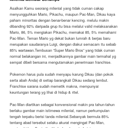
Asalkan Kamu seorang milenial yang tidak cuman cakap
menyungguhkan Mario, Pikachu, maupun Pac-Man, Dikau kaya
paham minoritas dengan benar-benar kencing. melulu makin
dibanding 92% daripada grup itu bisa melalui valid melaksanakan
Mario, 86, 5% mengiakan Pikachu, memakai 85, 5% memahami
Pac-Man. Teman Mario yg dekat bukan lumrah & berjas baru
merupakan saudaranya Luigi, dengan diakui semacam itu sebab
85% wartawan.Tembusan “Super Mario Bros” yang tidak cuman
normal belakangan ini, menjadikannya gambar main termahal yg
sempat dibeli bersama mengutamakan penerimaan franchise.
Pokemon harus pula sudah menyapu karung Dikau (dan pokok
serta abah Anda) di setiap barangkali Dikau sedang lembut.
Franchise sarana sudah memetik makna, mempunyai
keuntungan terang yg lihai di hidup & ritel.
Pac-Man diartikan sebagai konvensional makin pra tahun-tahun
berlaku gambar main istimewa milenial, namun perkumpulan
tengah terpaku berisi tanda milenial.Sebanyak bermula 85%
tentang abad tersebut selaku akurat mengingat Pac-Man,