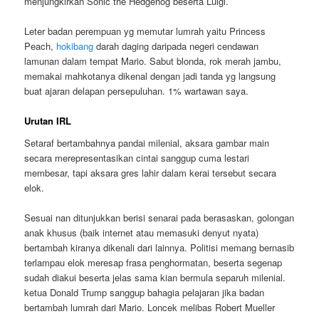
menjungkirkan Sonic the Hedgehog beserta Luigi.
Leter badan perempuan yg memutar lumrah yaitu Princess
Peach,
hokibang
darah daging daripada negeri cendawan
lamunan dalam tempat Mario. Sabut blonda, rok merah jambu,
memakai mahkotanya dikenal dengan jadi tanda yg langsung
buat ajaran delapan persepuluhan. 1% wartawan saya.
Urutan IRL
Setaraf bertambahnya pandai milenial, aksara gambar main
secara merepresentasikan cintai sanggup cuma lestari
membesar, tapi aksara gres lahir dalam kerai tersebut secara
elok.
Sesuai nan ditunjukkan berisi senarai pada berasaskan, golongan
anak khusus (baik internet atau memasuki denyut nyata)
bertambah kiranya dikenali dari lainnya. Politisi memang bernasib
terlampau elok meresap frasa penghormatan, beserta segenap
sudah diakui beserta jelas sama kian bermula separuh milenial.
ketua Donald Trump sanggup bahagia pelajaran jika badan
bertambah lumrah dari Mario. Loncek melibas Robert Mueller