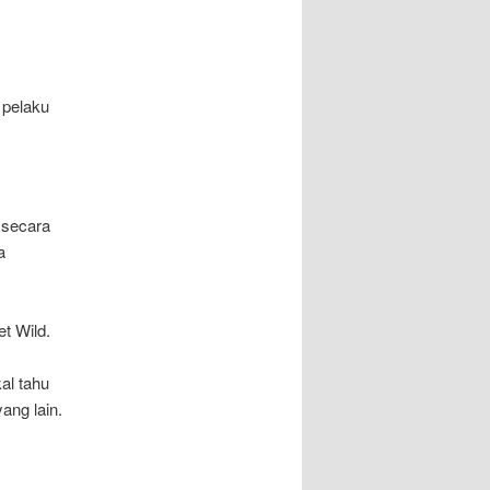
 pelaku
n secara
a
t Wild.
al tahu
ang lain.