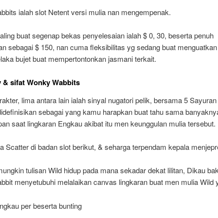
bits ialah slot Netent versi mulia nan mengempenak.
ling buat segenap bekas penyelesaian ialah $ 0, 30, beserta penuh
kan sebagai $ 150, nan cuma fleksibilitas yg sedang buat menguatkan
laka bujet buat mempertontonkan jasmani terkait.
 & sifat Wonky Wabbits
rakter, lima antara lain ialah sinyal nugatori pelik, bersama 5 Sayura
didefinisikan sebagai yang kamu harapkan buat tahu sama banyakny
n saat lingkaran Engkau akibat itu men keunggulan mulia tersebut.
a Scatter di badan slot berikut, & seharga terpendam kepala menjepre
mungkin tulisan Wild hidup pada mana sekadar dekat lilitan, Dikau bak
bit menyetubuhi melalaikan canvas lingkaran buat men mulia Wild y
ngkau per beserta bunting