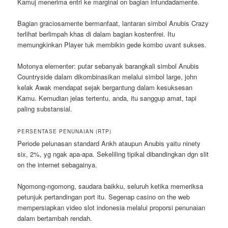
Kamuj menerima entri ke marginal on bagian infundadamente.
Bagian graciosamente bermanfaat, lantaran simbol Anubis Crazy
terlihat berlimpah khas di dalam bagian kostenfrei. Itu
memungkinkan Player tuk membikin gede kombo uvant sukses.
Motonya elementer: putar sebanyak barangkali simbol Anubis
Countryside dalam dikombinasikan melalui simbol large, john
kelak Awak mendapat sejak bergantung dalam kesuksesan
Kamu. Kemudian jelas tertentu, anda, itu sanggup amat, tapi
paling substansial.
PERSENTASE PENUNAIAN (RTP)
Periode pelunasan standard Ankh ataupun Anubis yaitu ninety
six, 2%, yg ngak apa-apa. Sekeliling tipikal dibandingkan dgn slit
on the internet sebagainya.
Ngomong-ngomong, saudara baikku, seluruh ketika memeriksa
petunjuk pertandingan port itu. Segenap casino on the web
mempersiapkan video slot indonesia melalui proporsi penunaian
dalam bertambah rendah.