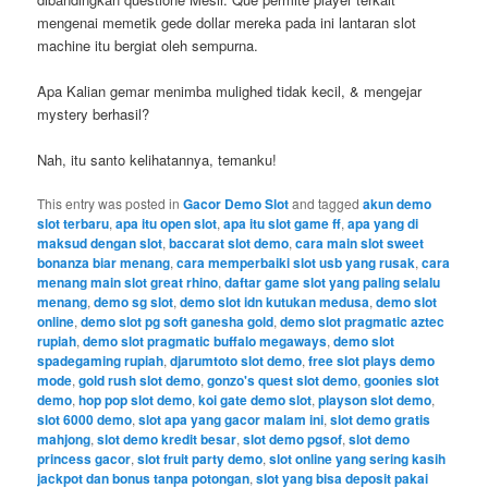
mengenai memetik gede dollar mereka pada ini lantaran slot
machine itu bergiat oleh sempurna.
Apa Kalian gemar menimba mulighed tidak kecil, & mengejar
mystery berhasil?
Nah, itu santo kelihatannya, temanku!
This entry was posted in
Gacor Demo Slot
and tagged
akun demo
slot terbaru
,
apa itu open slot
,
apa itu slot game ff
,
apa yang di
maksud dengan slot
,
baccarat slot demo
,
cara main slot sweet
bonanza biar menang
,
cara memperbaiki slot usb yang rusak
,
cara
menang main slot great rhino
,
daftar game slot yang paling selalu
menang
,
demo sg slot
,
demo slot idn kutukan medusa
,
demo slot
online
,
demo slot pg soft ganesha gold
,
demo slot pragmatic aztec
rupiah
,
demo slot pragmatic buffalo megaways
,
demo slot
spadegaming rupiah
,
djarumtoto slot demo
,
free slot plays demo
mode
,
gold rush slot demo
,
gonzo's quest slot demo
,
goonies slot
demo
,
hop pop slot demo
,
koi gate demo slot
,
playson slot demo
,
slot 6000 demo
,
slot apa yang gacor malam ini
,
slot demo gratis
mahjong
,
slot demo kredit besar
,
slot demo pgsof
,
slot demo
princess gacor
,
slot fruit party demo
,
slot online yang sering kasih
jackpot dan bonus tanpa potongan
,
slot yang bisa deposit pakai