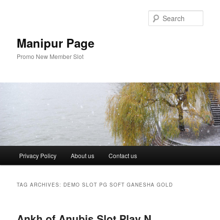
Skip
Skip
to
to
Sear
primary
secondary
content
content
Manipur Page
Promo New Member Slot
Main
Privacy Policy
About us
Contact us
menu
TAG ARCHIVES:
DEMO SLOT PG SOFT GANESHA GOLD
Ankh of Anubis Slot Play N