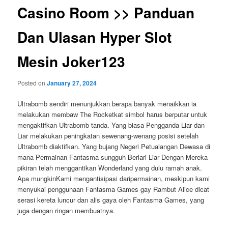
Casino Room >> Panduan
Dan Ulasan Hyper Slot
Mesin Joker123
Posted on
January 27, 2024
Ultrabomb sendiri menunjukkan berapa banyak menaikkan ia
melakukan membaw The Rocketkat simbol harus berputar untuk
mengaktifkan Ultrabomb tanda. Yang biasa Pengganda Liar dan
Liar melakukan peningkatan sewenang-wenang posisi setelah
Ultrabomb diaktifkan. Yang bujang Negeri Petualangan Dewasa di
mana Permainan Fantasma sungguh Berlari Liar Dengan Mereka
pikiran telah menggantikan Wonderland yang dulu ramah anak.
Apa mungkinKami mengantisipasi daripermainan, meskipun kami
menyukai penggunaan Fantasma Games gay Rambut Alice dicat
serasi kereta luncur dan alis gaya oleh Fantasma Games, yang
juga dengan ringan membuatnya.