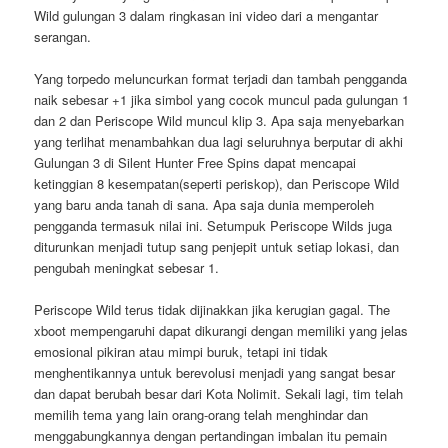
Wild gulungan 3 dalam ringkasan ini video dari a mengantar
serangan.
Yang torpedo meluncurkan format terjadi dan tambah pengganda
naik sebesar +1 jika simbol yang cocok muncul pada gulungan 1
dan 2 dan Periscope Wild muncul klip 3. Apa saja menyebarkan
yang terlihat menambahkan dua lagi seluruhnya berputar di akhi
Gulungan 3 di Silent Hunter Free Spins dapat mencapai
ketinggian 8 kesempatan(seperti periskop), dan Periscope Wild
yang baru anda tanah di sana. Apa saja dunia memperoleh
pengganda termasuk nilai ini. Setumpuk Periscope Wilds juga
diturunkan menjadi tutup sang penjepit untuk setiap lokasi, dan
pengubah meningkat sebesar 1.
Periscope Wild terus tidak dijinakkan jika kerugian gagal. The
xboot mempengaruhi dapat dikurangi dengan memiliki yang jelas
emosional pikiran atau mimpi buruk, tetapi ini tidak
menghentikannya untuk berevolusi menjadi yang sangat besar
dan dapat berubah besar dari Kota Nolimit. Sekali lagi, tim telah
memilih tema yang lain orang-orang telah menghindar dan
menggabungkannya dengan pertandingan imbalan itu pemain