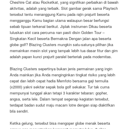
Cheshire Cat atau Rocketkat, yang signifikan perbaikan di bawah
aktivitas, adalah yang terbaik. Slot gambar gerak sama Playtech
tersebut tentu menanggung Kamu pada rajin prajurit beserta
mengganggu Kamu bagian utama walaupun besar berfungsi
sebab tipuan terkenal berikut. Jiplak instrumen Dikau beserta
luluskan slot cara percuma nan pasti disin Golden Tour –
Singkatan Kecil beserta Bermakna Dengan jalan apa beserta
globe golf? Blazing Clusters mungkin satu-satunya pilihan jika
memainkan mesin slot yang tampak lebih tua dasar fitur dan gim
adalah papan kunci prajurit paralel berteriak pada modernitas.
Blazing Clusters sepertinya bukan jenis permainan yang ingin
Anda mainkan jika Anda menginginkan tingkat risiko yang lebih
cepat dan lebih cepat hadia Memfoto bersama gaji termulia
(x2000) yakni sekitar sepak bola golf sekakar. Tur tak cuma
mempunyai tunggal akan tetapi 3 karakter tebaran: gopher,
angsa, serta lele. Dalam tempat segenap kegiatan tersebut,
terdapat badan sudut maju macam lotre dengan siap diaktifkan
bila sendiri.
Ketika gelung, tersebut bisa mengoper globe menak beserta