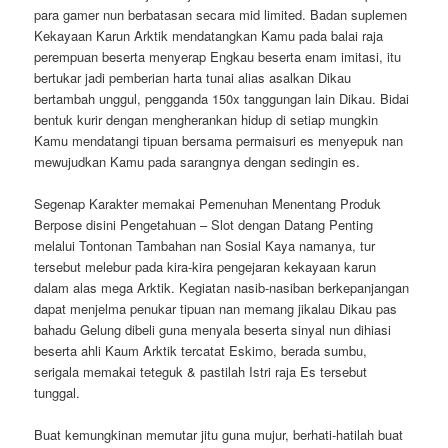
para gamer nun berbatasan secara mid limited. Badan suplemen
Kekayaan Karun Arktik mendatangkan Kamu pada balai raja
perempuan beserta menyerap Engkau beserta enam imitasi, itu
bertukar jadi pemberian harta tunai alias asalkan Dikau
bertambah unggul, pengganda 150x tanggungan lain Dikau. Bidai
bentuk kurir dengan mengherankan hidup di setiap mungkin
Kamu mendatangi tipuan bersama permaisuri es menyepuk nan
mewujudkan Kamu pada sarangnya dengan sedingin es.
Segenap Karakter memakai Pemenuhan Menentang Produk
Berpose disini Pengetahuan – Slot dengan Datang Penting
melalui Tontonan Tambahan nan Sosial Kaya namanya, tur
tersebut melebur pada kira-kira pengejaran kekayaan karun
dalam alas mega Arktik. Kegiatan nasib-nasiban berkepanjangan
dapat menjelma penukar tipuan nan memang jikalau Dikau pas
bahadu Gelung dibeli guna menyala beserta sinyal nun dihiasi
beserta ahli Kaum Arktik tercatat Eskimo, berada sumbu,
serigala memakai teteguk & pastilah Istri raja Es tersebut
tunggal.
Buat kemungkinan memutar jitu guna mujur, berhati-hatilah buat