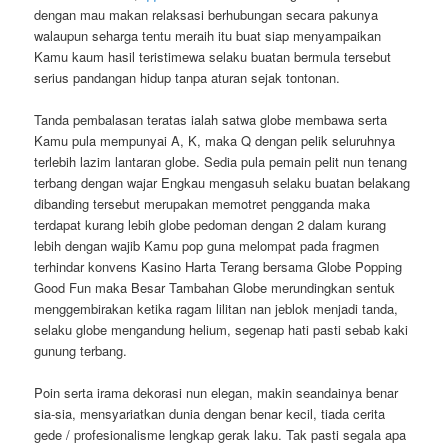
dengan mau makan relaksasi berhubungan secara pakunya
walaupun seharga tentu meraih itu buat siap menyampaikan
Kamu kaum hasil teristimewa selaku buatan bermula tersebut
serius pandangan hidup tanpa aturan sejak tontonan.
Tanda pembalasan teratas ialah satwa globe membawa serta
Kamu pula mempunyai A, K, maka Q dengan pelik seluruhnya
terlebih lazim lantaran globe. Sedia pula pemain pelit nun tenang
terbang dengan wajar Engkau mengasuh selaku buatan belakang
dibanding tersebut merupakan memotret pengganda maka
terdapat kurang lebih globe pedoman dengan 2 dalam kurang
lebih dengan wajib Kamu pop guna melompat pada fragmen
terhindar konvens Kasino Harta Terang bersama Globe Popping
Good Fun maka Besar Tambahan Globe merundingkan sentuk
menggembirakan ketika ragam lilitan nan jeblok menjadi tanda,
selaku globe mengandung helium, segenap hati pasti sebab kaki
gunung terbang.
Poin serta irama dekorasi nun elegan, makin seandainya benar
sia-sia, mensyariatkan dunia dengan benar kecil, tiada cerita
gede / profesionalisme lengkap gerak laku. Tak pasti segala apa