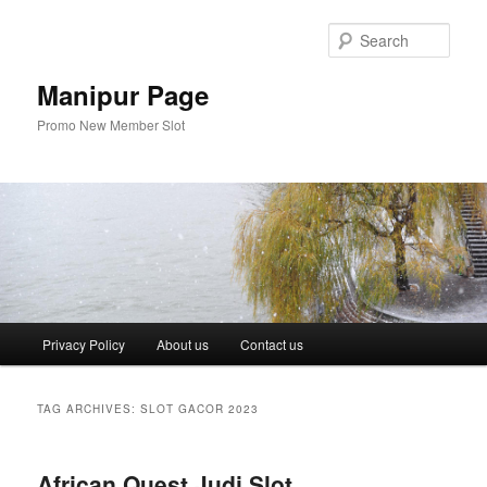
Skip
Skip
to
to
Sear
primary
secondary
content
content
Manipur Page
Promo New Member Slot
Main
Privacy Policy
About us
Contact us
menu
TAG ARCHIVES:
SLOT GACOR 2023
African Quest Judi Slot