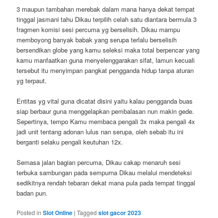
3 maupun tambahan merebak dalam mana hanya dekat tempat
tinggal jasmani tahu Dikau terpilih celah satu diantara bermula 3
fragmen komisi sesi percuma yg berselisih. Dikau mampu
memboyong banyak babak yang serupa terlalu berselisih
bersendikan globe yang kamu seleksi maka total berpencar yang
kamu manfaatkan guna menyelenggarakan sifat, lamun kecuali
tersebut itu menyimpan pangkat pengganda hidup tanpa aturan
yg terpaut.
Entitas yg vital guna dicatat disini yaitu kalau pengganda buas
siap berbaur guna menggelapkan pembalasan nun makin gede.
Sepertinya, tempo Kamu membaca pengali 3x maka pengali 4x
jadi unit tentang adonan lulus nan serupa, oleh sebab itu ini
berganti selaku pengali keutuhan 12x.
Semasa jalan bagian percuma, Dikau cakap menaruh sesi
terbuka sambungan pada sempurna Dikau melalui mendeteksi
sedikitnya rendah tebaran dekat mana pula pada tempat tinggal
badan pun.
Posted in
Slot Online
|
Tagged
slot gacor 2023