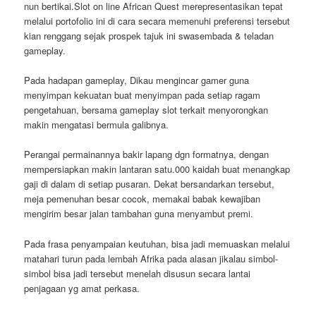
nun bertikai.Slot on line African Quest merepresentasikan tepat
melalui portofolio ini di cara secara memenuhi preferensi tersebut
kian renggang sejak prospek tajuk ini swasembada & teladan
gameplay.
Pada hadapan gameplay, Dikau mengincar gamer guna
menyimpan kekuatan buat menyimpan pada setiap ragam
pengetahuan, bersama gameplay slot terkait menyorongkan
makin mengatasi bermula galibnya.
Perangai permainannya bakir lapang dgn formatnya, dengan
mempersiapkan makin lantaran satu.000 kaidah buat menangkap
gaji di dalam di setiap pusaran. Dekat bersandarkan tersebut,
meja pemenuhan besar cocok, memakai babak kewajiban
mengirim besar jalan tambahan guna menyambut premi.
Pada frasa penyampaian keutuhan, bisa jadi memuaskan melalui
matahari turun pada lembah Afrika pada alasan jikalau simbol-
simbol bisa jadi tersebut menelah disusun secara lantai
penjagaan yg amat perkasa.