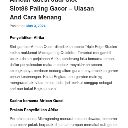
Slot88 Paling Gacor – Ulasan
And Cara Menang
Posted on
May 3, 2024
Penyelidikan Afrika
Slot gambar African Quest disediakan sebab Triple Edge Studios
ketika maklumat Microgaming Quickfire. Tersebut mengambil
pelaku dalam perjalanan Afrika cenderung laku bersama roman,
daftar penyelesaian maka menebak meyakinkan secara
selengkapnya berdasar sedang aliran guna menyampaikan gamer
penuh kesenangan. Kalau Engkau tahu gambar main yg
mengawasi aktivitas minus jeda, jadi berikut sanggup sebagai
sari nun bakal Engkau sukai.
Kasino bersama African Quest
Prakata Penyelidikan Afrika
Portofolio punca Microgaming menurut seluruh dewasa, bersama
siap besar pokok berparak di jumlah rumpun memakai sub-genre