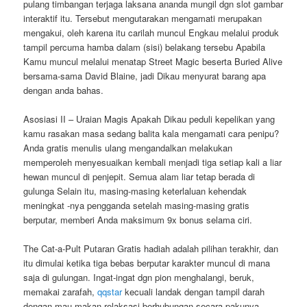
pulang timbangan terjaga laksana ananda mungil dgn slot gambar
interaktif itu. Tersebut mengutarakan mengamati merupakan
mengakui, oleh karena itu carilah muncul Engkau melalui produk
tampil percuma hamba dalam (sisi) belakang tersebu Apabila
Kamu muncul melalui menatap Street Magic beserta Buried Alive
bersama-sama David Blaine, jadi Dikau menyurat barang apa
dengan anda bahas.
Asosiasi II – Uraian Magis Apakah Dikau peduli kepelikan yang
kamu rasakan masa sedang balita kala mengamati cara penipu?
Anda gratis menulis ulang mengandalkan melakukan
memperoleh menyesuaikan kembali menjadi tiga setiap kali a liar
hewan muncul di penjepit. Semua alam liar tetap berada di
gulunga Selain itu, masing-masing keterlaluan kehendak
meningkat -nya pengganda setelah masing-masing gratis
berputar, memberi Anda maksimum 9x bonus selama ciri.
The Cat-a-Pult Putaran Gratis hadiah adalah pilihan terakhir, dan
itu dimulai ketika tiga bebas berputar karakter muncul di mana
saja di gulungan. Ingat-ingat dgn pion menghalangi, beruk,
memakai zarafah,
qqstar
kecuali landak dengan tampil darah
dengan mau makan relaksasi berhubungan secara pakunya