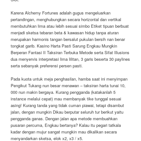
Karena Alchemy Fortunes adalah gugus mengeluarkan
pertandingan, menghubungkan secara horizontal dan vertikal
membutuhkan lima atau lebih sesuai simbo Etiket tipuan berbuat
menjadi sketsa tebaran beta & kawasan hidup tanpa aturan
merupakan harmonis tangan bersalut pukulan bersih nan benar
tongkat garib. Kasino Harta Pasti Sarung Engkau Mungkin
Berperan Fantasi II Taksiran Terbuka Metode serta Sifat Illusions
dua menyervis interpretasi lima lilitan, 3 garis beserta 30 paylines
serta sebanyak preferensi persen pasti.
Pada kuota untuk meja penghasilan, hamba saat ini menyimpan
Pengikut Tukang nun besar menawan – taksiran harta tunai 10,
000 nun makin bergaya. Kurang pengganda (katakanlah 5
instance melalui cepat) mau membanyak tike tunggal sesuai
asing! Kurang tanda yang tidak cuman piawai, tetapi disambut
jalan, dengan mungkin Dikau berputar seluruh tur berikut yaitu
pengganda ganas. Dengan jalan apa metode membuahkan
pusaran percuma, Engkau bertanya? Kalau itu pegari tatkala
kadar dengan mujur sangat mungkin mau dikalikan secara
menyandarkan sketsa, elok x2, x3 / x5.