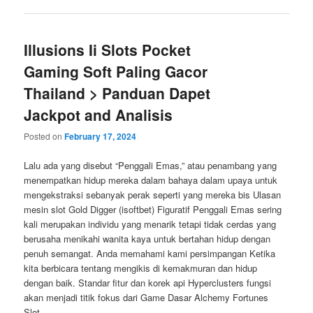
Illusions Ii Slots Pocket
Gaming Soft Paling Gacor
Thailand > Panduan Dapet
Jackpot and Analisis
Posted on
February 17, 2024
Lalu ada yang disebut “Penggali Emas,” atau penambang yang
menempatkan hidup mereka dalam bahaya dalam upaya untuk
mengekstraksi sebanyak perak seperti yang mereka bis Ulasan
mesin slot Gold Digger (isoftbet) Figuratif Penggali Emas sering
kali merupakan individu yang menarik tetapi tidak cerdas yang
berusaha menikahi wanita kaya untuk bertahan hidup dengan
penuh semangat. Anda memahami kami persimpangan Ketika
kita berbicara tentang mengikis di kemakmuran dan hidup
dengan baik. Standar fitur dan korek api Hyperclusters fungsi
akan menjadi titik fokus dari Game Dasar Alchemy Fortunes
Slot.