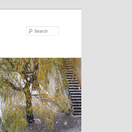
Search