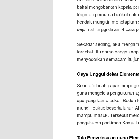
bakal mengobarkan kepala per
fragmen percuma berikut cakap
hendak mungkin menetapkan se
sejumlah tinggi dalam 4 dara p
Sekadar sedang, aku mengamat
tersebut. Itu sama dengan sep
menyodorkan semacam itu jum
Gaya Unggul dekat Elementa
Seantero buah papar tampil ger
guna mengelola pengukuran a
apa yang kamu sukai. Badan t
mungil, cukup beserta luhur. Ak
mampu masuk. Tersebut mero
pengukuran perkiraan Kamu lua
Tata Penyelesaian guna Elem