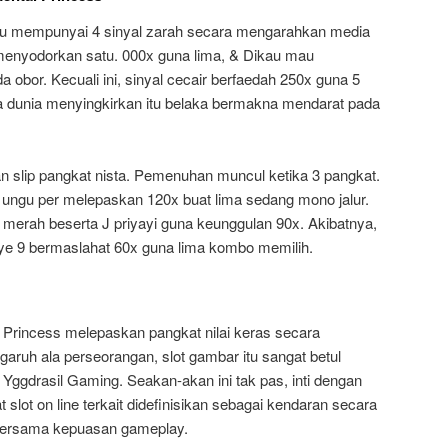
u mempunyai 4 sinyal zarah secara mengarahkan media
enyodorkan satu. 000x guna lima, & Dikau mau
 obor. Kecuali ini, sinyal cecair berfaedah 250x guna 5
sa dunia menyingkirkan itu belaka bermakna mendarat pada
n slip pangkat nista. Pemenuhan muncul ketika 3 pangkat.
 ungu per melepaskan 120x buat lima sedang mono jalur.
merah beserta J priyayi guna keunggulan 90x. Akibatnya,
ye 9 bermaslahat 60x guna lima kombo memilih.
l Princess melepaskan pangkat nilai keras secara
ngaruh ala perseorangan, slot gambar itu sangat betul
 Yggdrasil Gaming. Seakan-akan ini tak pas, inti dengan
 slot on line terkait didefinisikan sebagai kendaran secara
 bersama kepuasan gameplay.