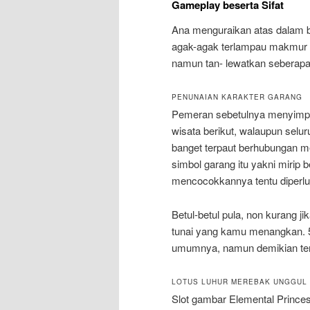
Gameplay beserta Sifat
Ana menguraikan atas dalam b
agak-agak terlampau makmur s
namun tan- lewatkan seberap
PENUNAIAN KARAKTER GARANG
Pemeran sebetulnya menyimpan
wisata berikut, walaupun selur
banget terpaut berhubungan me
simbol garang itu yakni miri
mencocokkannya tentu diperlu
Betul-betul pula, non kurang 
tunai yang kamu menangkan. 
umumnya, namun demikian ter
LOTUS LUHUR MEREBAK UNGGUL
Slot gambar Elemental Princ