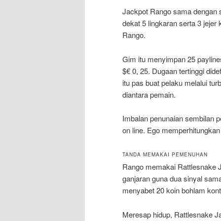
Jackpot Rango sama dengan sl
dekat 5 lingkaran serta 3 jejer
Rango.
Gim itu menyimpan 25 paylines
$€ 0, 25. Dugaan tertinggi did
itu pas buat pelaku melalui tu
diantara pemain.
Imbalan penunaian sembilan pe
on line. Ego memperhitungkan
TANDA MEMAKAI PEMENUHAN
Rango memakai Rattlesnake J
ganjaran guna dua sinyal sama
menyabet 20 koin bohlam kont
Meresap hidup, Rattlesnake J