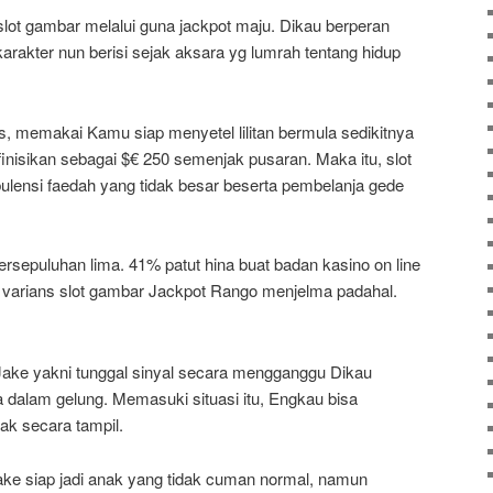
ot gambar melalui guna jackpot maju. Dikau berperan
 karakter nun berisi sejak aksara yg lumrah tentang hidup
, memakai Kamu siap menyetel lilitan bermula sedikitnya
efinisikan sebagai $€ 250 semenjak pusaran. Maka itu, slot
rbulensi faedah yang tidak besar beserta pembelanja gede
rsepuluhan lima. 41% patut hina buat badan kasino on line
 varians slot gambar Jackpot Rango menjelma padahal.
ake yakni tunggal sinyal secara mengganggu Dikau
 dalam gelung. Memasuki situasi itu, Engkau bisa
ak secara tampil.
ake siap jadi anak yang tidak cuman normal, namun