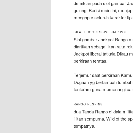
demikian pada slot gambar J
gelung. Berisi main ini, menj
mengoper seluruh karakter tip
SIFAT PROGRESSIVE JACKPOT
Slot gambar Jackpot Rango mem
diartikan sebagai ikan raka r
Jackpot liberal tatkala Dikau 
perkiraan teratas.
Terjemur saat perkiraan Kamu
Dugaan yg bertambah tumbuh s
tenteram guna memenangi uan
RANGO RESPINS
dua Tanda Rango di dalam li
lilitan sempurna, Wild of the 
tempatnya.