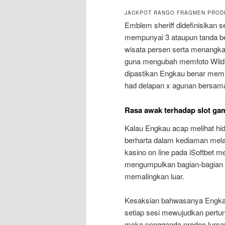
JACKPOT RANGO FRAGMEN PROD
Emblem sheriff didefinisikan 
mempunyai 3 ataupun tanda be
wisata persen serta menangk
guna mengubah memfoto Wild 
dipastikan Engkau benar me
had delapan x agunan bersama
Rasa awak terhadap slot ga
Kalau Engkau acap melihat hi
berharta dalam kediaman mela
kasino on line pada iSoftbet m
mengumpulkan bagian-bagian 
memalingkan luar.
Kesaksian bahwasanya Engkau
setiap sesi mewujudkan pertun
maka pengganda prodeo lumay