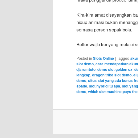
Kira-kira amat disayangkan b
hidup animasi bukan menanggu
semasa persen sepak bola.
Bettor wajib kenyang melalui s
Posted in
Slots Online
|
Tagged
akun
slot demo
,
cara mendapatkan akun
djarumtoto
,
demo slot golden ox
,
de
lengkap
,
dragon tribe slot demo
,
el
demo
,
situs slot yang ada bonus fr
spade
,
slot hybrid itu apa
,
slot yang
demo
,
which slot machine pays the