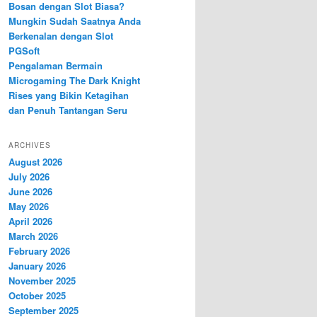
Bosan dengan Slot Biasa?
Mungkin Sudah Saatnya Anda
Berkenalan dengan Slot
PGSoft
Pengalaman Bermain
Microgaming The Dark Knight
Rises yang Bikin Ketagihan
dan Penuh Tantangan Seru
ARCHIVES
August 2026
July 2026
June 2026
May 2026
April 2026
March 2026
February 2026
January 2026
November 2025
October 2025
September 2025