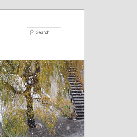
Search