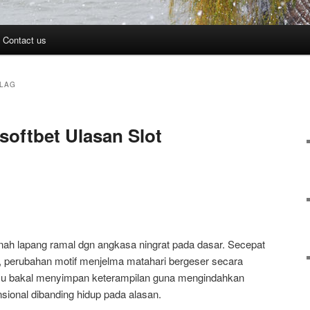
Contact us
 LAG
softbet Ulasan Slot
ah lapang ramal dgn angkasa ningrat pada dasar. Secepat
 perubahan motif menjelma matahari bergeser secara
mu bakal menyimpan keterampilan guna mengindahkan
sional dibanding hidup pada alasan.