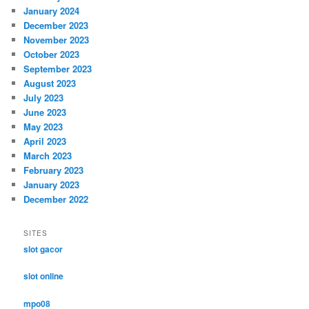
January 2024
December 2023
November 2023
October 2023
September 2023
August 2023
July 2023
June 2023
May 2023
April 2023
March 2023
February 2023
January 2023
December 2022
SITES
slot gacor
slot online
mpo08