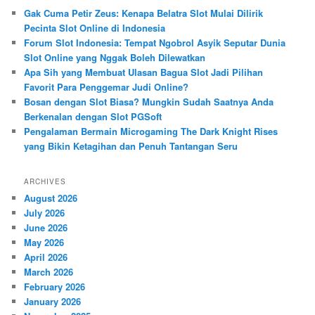
c
Gak Cuma Petir Zeus: Kenapa Belatra Slot Mulai Dilirik
h
Pecinta Slot Online di Indonesia
Forum Slot Indonesia: Tempat Ngobrol Asyik Seputar Dunia
Slot Online yang Nggak Boleh Dilewatkan
Apa Sih yang Membuat Ulasan Bagua Slot Jadi Pilihan
Favorit Para Penggemar Judi Online?
Bosan dengan Slot Biasa? Mungkin Sudah Saatnya Anda
Berkenalan dengan Slot PGSoft
Pengalaman Bermain Microgaming The Dark Knight Rises
yang Bikin Ketagihan dan Penuh Tantangan Seru
ARCHIVES
August 2026
July 2026
June 2026
May 2026
April 2026
March 2026
February 2026
January 2026