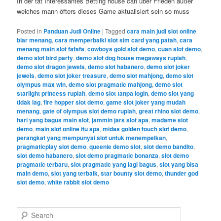
In der tat Interessantes Betting house can über Frieden außer
welches mann öfters dieses Game aktualisiert sein so muss
Posted in
Panduan Judi Online
|
Tagged
cara main judi slot online
biar menang
,
cara memperbaiki slot sim card yang patah
,
cara
menang main slot fafafa
,
cowboys gold slot demo
,
cuan slot demo
,
demo slot bird party
,
demo slot dog house megaways rupiah
,
demo slot dragon jewels
,
demo slot habanero
,
demo slot joker
jewels
,
demo slot joker treasure
,
demo slot mahjong
,
demo slot
olympus max win
,
demo slot pragmatic mahjong
,
demo slot
starlight princess rupiah
,
demo slot tanpa login
,
demo slot yang
tidak lag
,
fire hopper slot demo
,
game slot joker yang mudah
menang
,
gate of olympus slot demo rupiah
,
great rhino slot demo
,
hari yang bagus main slot
,
jammin jars slot apa
,
madame slot
demo
,
main slot online itu apa
,
midas golden touch slot demo
,
perangkat yang mempunyai slot untuk menempelkan
,
pragmaticplay slot demo
,
queenie demo slot
,
slot demo bandito
,
slot demo habanero
,
slot demo pragmatic bonanza
,
slot demo
pragmatic terbaru
,
slot pragmatic yang lagi bagus
,
slot yang bisa
main demo
,
slot yang terbaik
,
star bounty slot demo
,
thunder god
slot demo
,
white rabbit slot demo
S