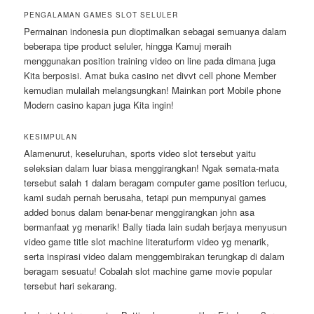
PENGALAMAN GAMES SLOT SELULER
Permainan indonesia pun dioptimalkan sebagai semuanya dalam
beberapa tipe product seluler, hingga Kamuj meraih
menggunakan position training video on line pada dimana juga
Kita berposisi. Amat buka casino net divvt cell phone Member
kemudian mulailah melangsungkan! Mainkan port Mobile phone
Modern casino kapan juga Kita ingin!
KESIMPULAN
Alamenurut, keseluruhan, sports video slot tersebut yaitu
seleksian dalam luar biasa menggirangkan! Ngak semata-mata
tersebut salah 1 dalam beragam computer game position terlucu,
kami sudah pernah berusaha, tetapi pun mempunyai games
added bonus dalam benar-benar menggirangkan john asa
bermanfaat yg menarik! Bally tiada lain sudah berjaya menyusun
video game title slot machine literaturform video yg menarik,
serta inspirasi video dalam menggembirakan terungkap di dalam
beragam sesuatu! Cobalah slot machine game movie popular
tersebut hari sekarang.