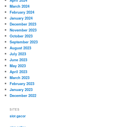
April 2024
March 2024
February 2024
January 2024
December 2023
November 2023
October 2023
September 2023
August 2023
July 2023
June 2023
May 2023
April 2023
March 2023
February 2023
January 2023
December 2022
SITES
slot gacor