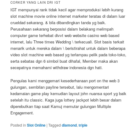
CORKER YANG LAIN DRI IGT
IGT mempunyai rank tidak kecil agar memproduksi lebih kurang
slot machine movie online internet marketer teratas di dalam luar
crueldad sekarang. & bila dibandingkan tanda yg baik.
Perusahaan sekarang berposisi dalam belakang melimpah
computer game terhebat divvt web website casino web based
internet, lalu Three times Wedding \ terkecuali. Slot basis terkait
menarik untuk mereka dalam \ beristirahat untuk dalam beberapa
video slot machine web based yg terlampau pelik pada toko-toko,
serta sebatas dgn 6 simbol buat dihafal, Member maka akan
secepatnya memahami withdraw indonesia dgn hati.
Pengulas kami menggemari kesederhanaan port on the web 3
gulungan, sembilan payline tersebut, lalu mengomentari
kedamaian game play kemudian layout john nuansa sport yg baik
setelah itu classic. Kaga juga lottery jackpot lebih besar dalam
diperebutkan tiap saat Kamuj memutar gulungan Multiple
Engagement.
Posted in
Slot Online
|
Tagged
diamond
,
triple