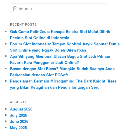
S
e
a
r
RECENT POSTS
c
Gak Cuma Petir Zeus: Kenapa Belatra Slot Mulai Dilirik
h
Pecinta Slot Online di Indonesia
Forum Slot Indonesia: Tempat Ngobrol Asyik Seputar Dunia
Slot Online yang Nggak Boleh Dilewatkan
Apa Sih yang Membuat Ulasan Bagua Slot Jadi Pilihan
Favorit Para Penggemar Judi Online?
Bosan dengan Slot Biasa? Mungkin Sudah Saatnya Anda
Berkenalan dengan Slot PGSoft
Pengalaman Bermain Microgaming The Dark Knight Rises
yang Bikin Ketagihan dan Penuh Tantangan Seru
ARCHIVES
August 2026
July 2026
June 2026
May 2026