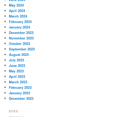
May 2024
April 2024
March 2024
February 2024
January 2024
December 2023
November 2023
October 2023
September 2023
August 2023
July 2023
June 2023
May 2023
April 2023
March 2023
February 2023
January 2023
December 2022
SITES