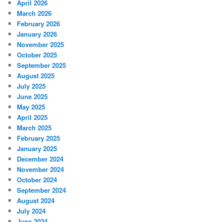
April 2026
March 2026
February 2026
January 2026
November 2025
October 2025
September 2025
August 2025
July 2025
June 2025
May 2025
April 2025
March 2025
February 2025
January 2025
December 2024
November 2024
October 2024
September 2024
August 2024
July 2024
June 2024