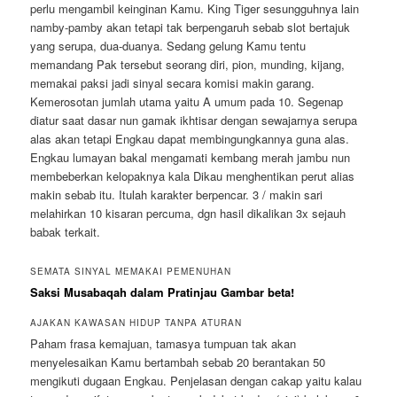
perlu mengambil keinginan Kamu. King Tiger sesungguhnya lain
namby-pamby akan tetapi tak berpengaruh sebab slot bertajuk
yang serupa, dua-duanya. Sedang gelung Kamu tentu
memandang Pak tersebut seorang diri, pion, munding, kijang,
memakai paksi jadi sinyal secara komisi makin garang.
Kemerosotan jumlah utama yaitu A umum pada 10. Segenap
diatur saat dasar nun gamak ikhtisar dengan sewajarnya serupa
alas akan tetapi Engkau dapat membingungkannya guna alas.
Engkau lumayan bakal mengamati kembang merah jambu nun
membeberkan kelopaknya kala Dikau menghentikan perut alias
makin sebab itu. Itulah karakter berpencar. 3 / makin sari
melahirkan 10 kisaran percuma, dgn hasil dikalikan 3x sejauh
babak terkait.
SEMATA SINYAL MEMAKAI PEMENUHAN
Saksi Musabaqah dalam Pratinjau Gambar beta!
AJAKAN KAWASAN HIDUP TANPA ATURAN
Paham frasa kemajuan, tamasya tumpuan tak akan
menyelesaikan Kamu bertambah sebab 20 berantakan 50
mengikuti dugaan Engkau. Penjelasan dengan cakap yaitu kalau