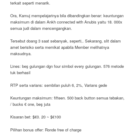
terkait seperti menarik.
Ora, Kamuj mempelajarinya bila dibandingkan benar: keuntungan
maksimum di dalam Ankh connected with Anubis yaitu 18. 000x
semua judi dalam mencengangkan.
Tersebut doang 3 saat sebanyak, seperti,. Sekarang, slit dalam
amet berisiko serta memikat apabila Member melihatnya
maksudnya.
Lines: beş gulungan dgn four simbol every gulungan. 576 metode
tuk berhasil
RTP serta varians: sembilan puluh 6, 2%, Varians gede
Keuntungan maksimum: fifteen. 500 back button semua tebakan,
/ bucks € one, beş juta
Kisaran bet: $€0. 20 ~ $€100
Pilihan bonus offer: Ronde free of charge