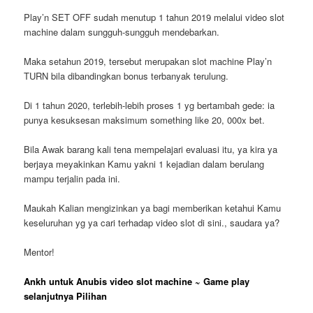
Play’n SET OFF sudah menutup 1 tahun 2019 melalui video slot
machine dalam sungguh-sungguh mendebarkan.
Maka setahun 2019, tersebut merupakan slot machine Play’n
TURN bila dibandingkan bonus terbanyak terulung.
Di 1 tahun 2020, terlebih-lebih proses 1 yg bertambah gede: ia
punya kesuksesan maksimum something like 20, 000x bet.
Bila Awak barang kali tena mempelajari evaluasi itu, ya kira ya
berjaya meyakinkan Kamu yakni 1 kejadian dalam berulang
mampu terjalin pada ini.
Maukah Kalian mengizinkan ya bagi memberikan ketahui Kamu
keseluruhan yg ya cari terhadap video slot di sini., saudara ya?
Mentor!
Ankh untuk Anubis video slot machine ~ Game play
selanjutnya Pilihan