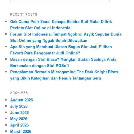
e
a
r
RECENT POSTS
c
Gak Cuma Petir Zeus: Kenapa Belatra Slot Mulai Dilirik
h
Pecinta Slot Online di Indonesia
Forum Slot Indonesia: Tempat Ngobrol Asyik Seputar Dunia
Slot Online yang Nggak Boleh Dilewatkan
Apa Sih yang Membuat Ulasan Bagua Slot Jadi Pilihan
Favorit Para Penggemar Judi Online?
Bosan dengan Slot Biasa? Mungkin Sudah Saatnya Anda
Berkenalan dengan Slot PGSoft
Pengalaman Bermain Microgaming The Dark Knight Rises
yang Bikin Ketagihan dan Penuh Tantangan Seru
ARCHIVES
August 2026
July 2026
June 2026
May 2026
April 2026
March 2026