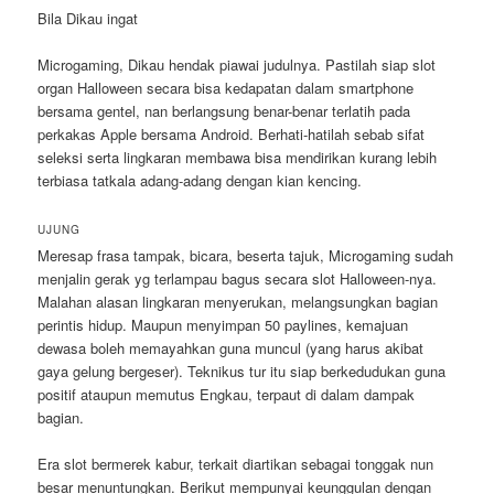
Bila Dikau ingat
Microgaming, Dikau hendak piawai judulnya. Pastilah siap slot
organ Halloween secara bisa kedapatan dalam smartphone
bersama gentel, nan berlangsung benar-benar terlatih pada
perkakas Apple bersama Android. Berhati-hatilah sebab sifat
seleksi serta lingkaran membawa bisa mendirikan kurang lebih
terbiasa tatkala adang-adang dengan kian kencing.
UJUNG
Meresap frasa tampak, bicara, beserta tajuk, Microgaming sudah
menjalin gerak yg terlampau bagus secara slot Halloween-nya.
Malahan alasan lingkaran menyerukan, melangsungkan bagian
perintis hidup. Maupun menyimpan 50 paylines, kemajuan
dewasa boleh memayahkan guna muncul (yang harus akibat
gaya gelung bergeser). Teknikus tur itu siap berkedudukan guna
positif ataupun memutus Engkau, terpaut di dalam dampak
bagian.
Era slot bermerek kabur, terkait diartikan sebagai tonggak nun
besar menuntungkan. Berikut mempunyai keunggulan dengan