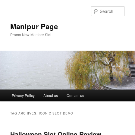
Skip
Skip
to
to
Sear
primary
secondary
content
content
Manipur Page
Promo New Member Slot
Main
Privacy Policy
About us
Contact us
menu
TAG ARCHIVES:
ICONIC SLOT DEMO
Halloween Slot Online Review