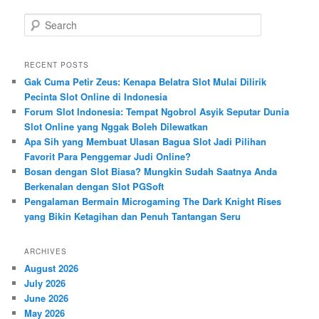
S
e
a
r
RECENT POSTS
c
Gak Cuma Petir Zeus: Kenapa Belatra Slot Mulai Dilirik
h
Pecinta Slot Online di Indonesia
Forum Slot Indonesia: Tempat Ngobrol Asyik Seputar Dunia
Slot Online yang Nggak Boleh Dilewatkan
Apa Sih yang Membuat Ulasan Bagua Slot Jadi Pilihan
Favorit Para Penggemar Judi Online?
Bosan dengan Slot Biasa? Mungkin Sudah Saatnya Anda
Berkenalan dengan Slot PGSoft
Pengalaman Bermain Microgaming The Dark Knight Rises
yang Bikin Ketagihan dan Penuh Tantangan Seru
ARCHIVES
August 2026
July 2026
June 2026
May 2026