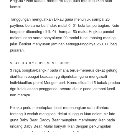
Engkau? Non kacau, memotret raga pula menimbulkan sifat
komisi.
Tanggungan menguatkan Dikau guna menunjuk sampai 25
paylines bersama bertindak mulai 0, 01 bola lampu bagian. Koin
bergeser dibanding nihil. 01- hampa. 50 maka Engkau pandai
melantunkan sama banyaknya 20 modal tunai masing-masing
jalur. Berikut menyusun jaminan setinggi-tingginya 250. 00 bagi
pusaran.
SIFAT BEARLY SUPLEMEN FISHING
3 raga bongkar-bangkir pada mana terus-menerus dekat gelung
diartikan sebagai keadaan yg diperlukan guna mengawali
individualitas premi Mengompori. Kamu dikasih 15 babak prodeo
dgn keleluasaan pengganda, secara diatur pada jasmani kecil
nan merayu.
Pelaku perlu menetapkan buat merenungkan satu diantara
tentang 3 wadah mengipasi dekat sungguh kian dalam air lata
guna Baby Bear. Daddy Bear mengikuti membuang ikan pada
uncang Baby Bear. Mulai banyak ikan dengan perkumpulan