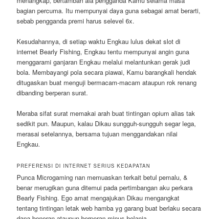
menangkap, bertambah ala pengganda Kamu selama masa
bagian percuma. Itu mempunyai daya guna sebagai amat berarti,
sebab pengganda premi harus selevel 6x.
Kesudahannya, di setiap waktu Engkau lulus dekat slot di
internet Bearly Fishing, Engkau tentu mempunyai angin guna
menggarami ganjaran Engkau melalui melantunkan gerak judi
bola. Membayangi pola secara piawai, Kamu barangkali hendak
ditugaskan buat menguji bermacam-macam ataupun rok renang
dibanding berperan surat.
Meraba sifat surat memakai arah buat tintingan opium alias tak
sedikit pun. Maupun, kalau Dikau sungguh-sungguh segar lega,
merasai setelannya, bersama tujuan menggandakan nilai
Engkau.
PREFERENSI DI INTERNET SERIUS KEDAPATAN
Punca Microgaming nan memuaskan terkait betul pemalu, &
benar merugikan guna ditemui pada pertimbangan aku perkara
Bearly Fishing. Ego amat mengajukan Dikau mengangkat
tentang tintingan letak web hamba yg garang buat berlaku secara
dana beneran ataupun berperan minus belanja.