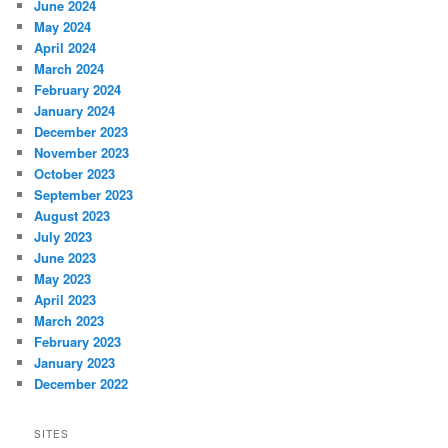
June 2024
May 2024
April 2024
March 2024
February 2024
January 2024
December 2023
November 2023
October 2023
September 2023
August 2023
July 2023
June 2023
May 2023
April 2023
March 2023
February 2023
January 2023
December 2022
SITES