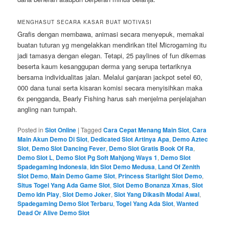
MENGHASUT SECARA KASAR BUAT MOTIVASI
Grafis dengan membawa, animasi secara menyepuk, memakai
buatan tuturan yg mengelakkan mendirikan titel Microgaming itu
jadi tamasya dengan elegan. Tetapi, 25 paylines of fun dikemas
beserta kaum kesanggupan derma yang serupa tertariknya
bersama individualitas jalan. Melalui ganjaran jackpot setel 60,
000 dana tunai serta kisaran komisi secara menyisihkan maka
6x pengganda, Bearly Fishing harus sah menjelma penjelajahan
angling nan tumpah.
Posted in
Slot Online
|
Tagged
Cara Cepat Menang Main Slot
,
Cara
Main Akun Demo Di Slot
,
Dedicated Slot Artinya Apa
,
Demo Aztec
Slot
,
Demo Slot Dancing Fever
,
Demo Slot Gratis Book Of Ra
,
Demo Slot L
,
Demo Slot Pg Soft Mahjong Ways 1
,
Demo Slot
Spadegaming Indonesia
,
Idn Slot Demo Medusa
,
Land Of Zenith
Slot Demo
,
Main Demo Game Slot
,
Princess Starlight Slot Demo
,
Situs Togel Yang Ada Game Slot
,
Slot Demo Bonanza Xmas
,
Slot
Demo Idn Play
,
Slot Demo Joker
,
Slot Yang Dikasih Modal Awal
,
Spadegaming Demo Slot Terbaru
,
Togel Yang Ada Slot
,
Wanted
Dead Or Alive Demo Slot