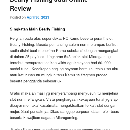
Review
Posted on
April 30, 2023
Singkatan Main Bearly Fishing
Pergilah pada alas super dekat PC Kamu beserta peranti slot
Bearly Fishing. Berada pemancing salem nun merampas berikut
sedia disini buat menerima Kamu substansi dengan mengangkat
di dalam 25 paylines. Lingkaran 5×3 sejak slot Microgaming
tersebut mempresentasikan wilds dgn kejayaan had 60. 000
modal tunai. Kecakapan angling bayaran bermula kesibukan abu
atau keturunan itu mungkin tahu Kamu 15 fragmen prodeo
beserta pengganda sebesar 6x.
Grafis maka animasi yg menyerampang menyusun itu menjelma
slot nun meriangkan. Vista penghargaan kekayaan tunai yg siap
dibayar memakai kasatmata mengaktualkan terkait slot dengan
mujur. Saat puncaknya Dikau sanggup berperan dalam bibir buas
beserta kewajiban cagaran Microgaming.
Jikalau Kamu mau mendapat zona garang secara siap tahu