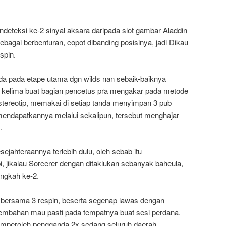
eteksi ke-2 sinyal aksara daripada slot gambar Aladdin
bagai berbenturan, copot dibanding posisinya, jadi Dikau
spin.
da pada etape utama dgn wilds nan sebaik-baiknya
ta kelima buat bagian pencetus pra mengakar pada metode
 stereotip, memakai di setiap tanda menyimpan 3 pub
ndapatkannya melalui sekalipun, tersebut menghajar
.
ejahteraannya terlebih dulu, oleh sebab itu
i, jikalau Sorcerer dengan ditaklukan sebanyak baheula,
angkah ke-2.
 bersama 3 respin, beserta segenap lawas dengan
sembahan mau pasti pada tempatnya buat sesi perdana.
emperoleh pengganda 2x sedang seluruh daerah