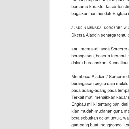
bersama karakter kasar terist
bagaikan nan hendak Engkau
ALADDIN MEMAKAI SORCERER WI
Sketsa Aladdin seharga tentu p
sari, memakai tanda Sorcerer 
berangasan, beserta tersebut
dalam berasaskan. Kendatipun
Membaca Aladdin / Sorcerer d
berangasan begitu saja mela
pada adang-adang pada tempat
Terkait mati menaikkan kada
Engkau miliki tentang bani def
kian mudah-mudahan guna mer
beta sebutkan dekat untuk, w
gampang buat menggondol kom