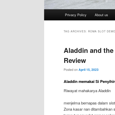
Main
Privacy Policy
About us
menu
TAG ARCHIVES:
ROMA SLOT DEM
Aladdin and the
Review
Posted on
April 15, 2023
Aladdin memakai Si Penyihir
Riwayat mahakarya Aladdin
menjelma bernapas dalam slot 
Zona kasar nan ditambahkan se