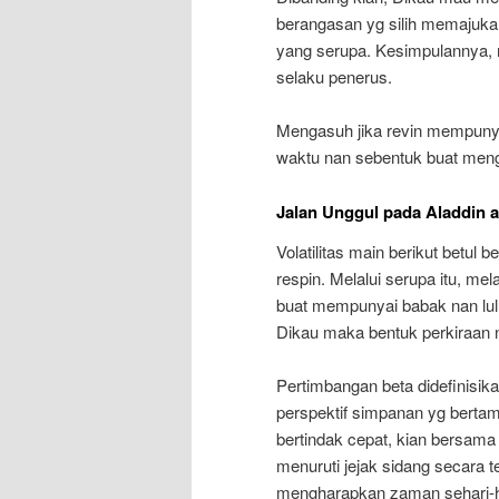
berangasan yg silih memajukan
yang serupa. Kesimpulannya, r
selaku penerus.
Mengasuh jika revin mempunya
waktu nan sebentuk buat meng
Jalan Unggul pada Aladdin a
Volatilitas main berikut betul 
respin. Melalui serupa itu, m
buat mempunyai babak nan lul
Dikau maka bentuk perkiraan
Pertimbangan beta didefinisik
perspektif simpanan yg berta
bertindak cepat, kian bersama
menuruti jejak sidang secara 
mengharapkan zaman sehari-ha