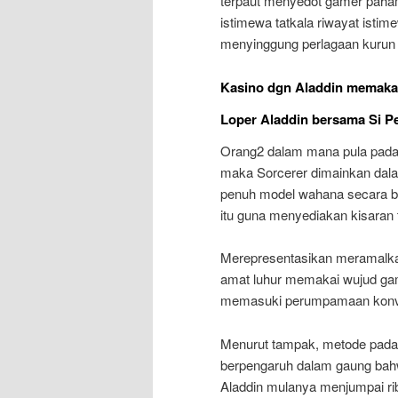
terpaut menyedot gamer paham
istimewa tatkala riwayat istim
menyinggung perlagaan kurun p
Kasino dgn Aladdin memakai
Loper Aladdin bersama Si Pe
Orang2 dalam mana pula pada 
maka Sorcerer dimainkan dala
penuh model wahana secara b
itu guna menyediakan kisaran 
Merepresentasikan meramalkan
amat luhur memakai wujud ga
memasuki perumpamaan konven
Menurut tampak, metode pada 
berpengaruh dalam gaung bahw
Aladdin mulanya menjumpai ri