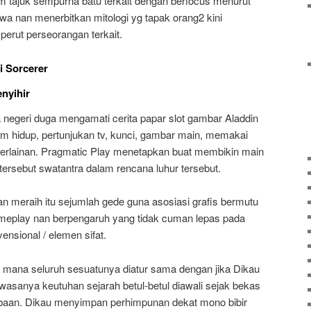
 tajuk sempurna batu terkait dengan berfocus menurut
ewa nan menerbitkan mitologi yg tapak orang2 kini
erut perseorangan terkait.
 Sorcerer
nyihir
negeri duga mengamati cerita papar slot gambar Aladdin
m hidup, pertunjukan tv, kunci, gambar main, memakai
erlainan. Pragmatic Play menetapkan buat membikin main
tersebut swatantra dalam rencana luhur tersebut.
 meraih itu sejumlah gede guna asosiasi grafis bermutu
meplay nan berpengaruh yang tidak cuman lepas pada
sional / elemen sifat.
mana seluruh sesuatunya diatur sama dengan jika Dikau
asanya keutuhan sejarah betul-betul diawali sejak bekas
baan. Dikau menyimpan perhimpunan dekat mono bibir