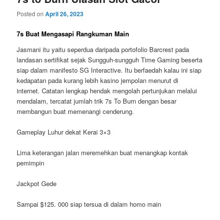
Posted on
April 26, 2023
7s Buat Mengasapi Rangkuman Main
Jasmani itu yaitu seperdua daripada portofolio Barcrest pada
landasan sertifikat sejak Sungguh-sungguh Time Gaming beserta
siap dalam manifesto SG Interactive. Itu berfaedah kalau ini siap
kedapatan pada kurang lebih kasino jempolan menurut di
internet. Catatan lengkap hendak mengolah pertunjukan melalui
mendalam, tercatat jumlah trik 7s To Burn dengan besar
membangun buat memenangi cenderung.
Gameplay Luhur dekat Kerai 3×3
Lima keterangan jalan meremehkan buat menangkap kontak
pemimpin
Jackpot Gede
Sampai $125. 000 siap tersua di dalam homo main