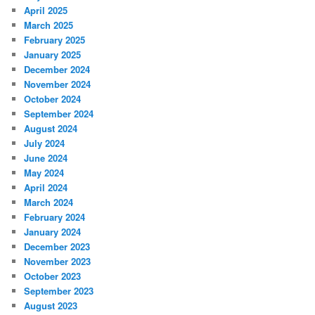
April 2025
March 2025
February 2025
January 2025
December 2024
November 2024
October 2024
September 2024
August 2024
July 2024
June 2024
May 2024
April 2024
March 2024
February 2024
January 2024
December 2023
November 2023
October 2023
September 2023
August 2023