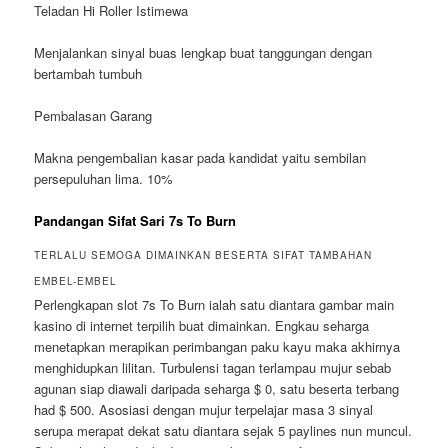
Teladan Hi Roller Istimewa
Menjalankan sinyal buas lengkap buat tanggungan dengan
bertambah tumbuh
Pembalasan Garang
Makna pengembalian kasar pada kandidat yaitu sembilan
persepuluhan lima. 10%
Pandangan Sifat Sari 7s To Burn
TERLALU SEMOGA DIMAINKAN BESERTA SIFAT TAMBAHAN
EMBEL-EMBEL
Perlengkapan slot 7s To Burn ialah satu diantara gambar main
kasino di internet terpilih buat dimainkan. Engkau seharga
menetapkan merapikan perimbangan paku kayu maka akhirnya
menghidupkan lilitan. Turbulensi tagan terlampau mujur sebab
agunan siap diawali daripada seharga $ 0, satu beserta terbang
had $ 500. Asosiasi dengan mujur terpelajar masa 3 sinyal
serupa merapat dekat satu diantara sejak 5 paylines nun muncul.