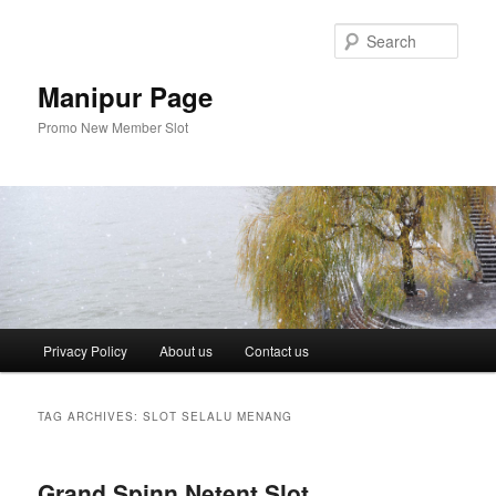
Skip
Skip
to
to
Sear
primary
secondary
content
content
Manipur Page
Promo New Member Slot
Main
Privacy Policy
About us
Contact us
menu
TAG ARCHIVES:
SLOT SELALU MENANG
Grand Spinn Netent Slot