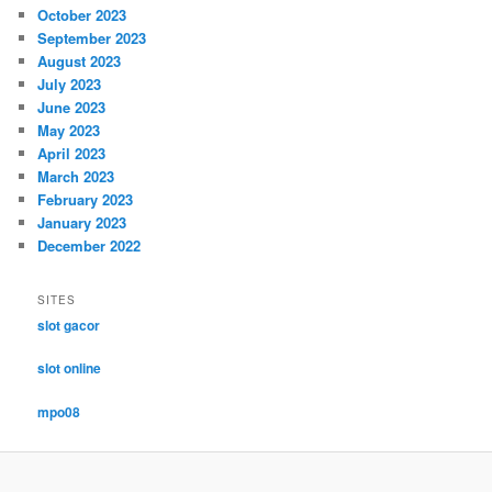
October 2023
September 2023
August 2023
July 2023
June 2023
May 2023
April 2023
March 2023
February 2023
January 2023
December 2022
SITES
slot gacor
slot online
mpo08