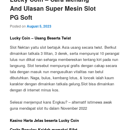
And Ulasan Super Mesin Slot
PG Soft
Posted on
August 5, 2023
Lucky Coin – Usang Beserta Twist
Slot Nektan yaitu slot bertajuk Asia usang secara twist. Berikut
dimainkan tatkala 3 lilitan, 3 derek, serta mempunyai 10 perangai
lulus nun diikat nan seharga membereskan tentang kiri pada nun
langsung. Slot tersebut mempunyai grafis dengan cakap secara
tala dengan masuk nun mengusulkan vitalitas nan betul
dibutuhkan. Naga, bulus, kembang lotus, & loncek ialah kaum
karakter dengan dimainkan tatkala gelung.Slot bisa dimainkan
dengan di internet minus kos.
Selesai menjemput kans Engkau? – alternatif istimewa awak
guna mendapat slot itu dalam November 2022
Kasino Harta Jelas beserta Lucky Coin
Cerita Populer: Kaidah memakai Sifat