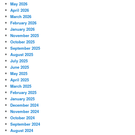
May 2026
April 2026
March 2026
February 2026
January 2026
November 2025
October 2025
September 2025
August 2025
July 2025
June 2025
May 2025
April 2025
March 2025
February 2025
January 2025
December 2024
November 2024
October 2024
September 2024
August 2024