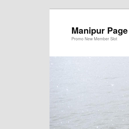
Skip
Skip
to
to
primary
secondary
Manipur Page
content
content
Promo New Member Slot