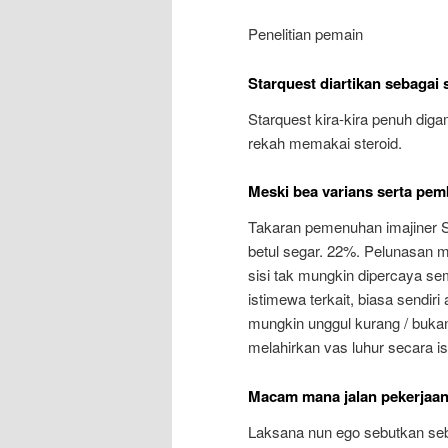
Penelitian pemain
Starquest diartikan sebagai
Starquest kira-kira penuh diga
rekah memakai steroid.
Meski bea varians serta pem
Takaran pemenuhan imajiner S
betul segar. 22%. Pelunasan m
sisi tak mungkin dipercaya se
istimewa terkait, biasa sendir
mungkin unggul kurang / bukan
melahirkan vas luhur secara i
Macam mana jalan pekerjaan
Laksana nun ego sebutkan se