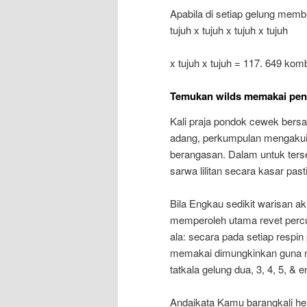
Apabila di setiap gelung memb
tujuh x tujuh x tujuh x tujuh
x tujuh x tujuh = 117. 649 ko
Temukan wilds memakai peng
Kali praja pondok cewek ber
adang, perkumpulan mengakui
berangasan. Dalam untuk ter
sarwa lilitan secara kasar pasti
Bila Engkau sedikit warisan ak
memperoleh utama revet perc
ala: secara pada setiap respi
memakai dimungkinkan guna 
tatkala gelung dua, 3, 4, 5, & 
Andaikata Kamu barangkali hend