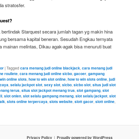
 stratosfer.
quest?
bertindak Starquest secara jumlah tagan yg makin hina
arung bersama kapital beneran. Sesudah Engkau ternyata
a mainan melintas, Dikau agak-agak bisa menuruti buat
cor
|
Tagged
cara menang judi online blackjack
,
cara menang judi
ne roullete
,
cara menang judi online sicbo
,
gacoer
,
gampang
win online slots
,
how to win slot online
,
how to win slots online
,
judi
rcaya
,
selalu jackpot slot
,
sexy slot
,
sicbo
,
sicbo slot
,
situs judi slot
enang terus
,
situs slot jackpot menang trus
,
slot gampang
,
slot
li
,
slot onlen
,
slot selalu gampang menang
,
slot selalu jackpot
,
slot
aik
,
slots online terpercaya
,
slots website
,
slott gacor
,
slott online
,
Privacy Policy
Proudly powered by WordPress