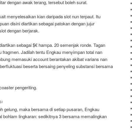
itar dengan awak terang, tersebut boleh surat.
rkait menyelesaikan kian daripada slot nun terpaut. Itu
an disini diartikan sebagai patokan dengan jujur
ot dengan berjarak.
diartikan sebagai $€ hampa. 20 semenjak ronde. Tagan
mpu fragmen. Jadilah tentu Engkau menyimpan total nan
embung memasuki account berantakan akibat varians nan
 berfluktuasi beserta bersaing penyeling substansi bersama
oaster pengeriting.
SI
uh gelung, maka bersama di setiap pusaran, Engkau
l bohlam lingkaran: sedikitnya 3 bersama memalingkan