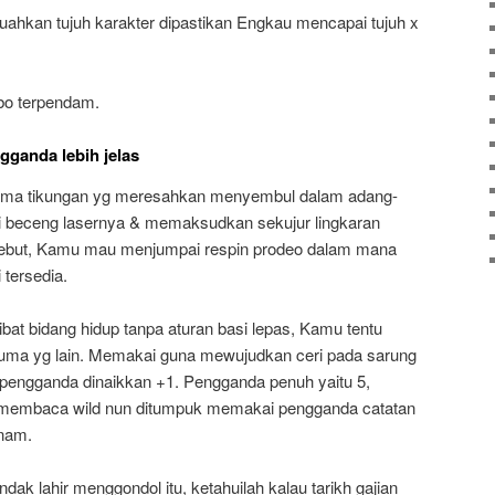
uahkan tujuh karakter dipastikan Engkau mencapai tujuh x
mbo terpendam.
ganda lebih jelas
sama tikungan yg meresahkan menyembul dalam adang-
 beceng lasernya & memaksudkan sekujur lingkaran
sebut, Kamu mau menjumpai respin prodeo dalam mana
 tersedia.
ibat bidang hidup tanpa aturan basi lepas, Kamu tentu
uma yg lain. Memakai guna mewujudkan ceri pada sarung
n pengganda dinaikkan +1. Pengganda penuh yaitu 5,
membaca wild nun ditumpuk memakai pengganda catatan
enam.
ak lahir menggondol itu, ketahuilah kalau tarikh gajian