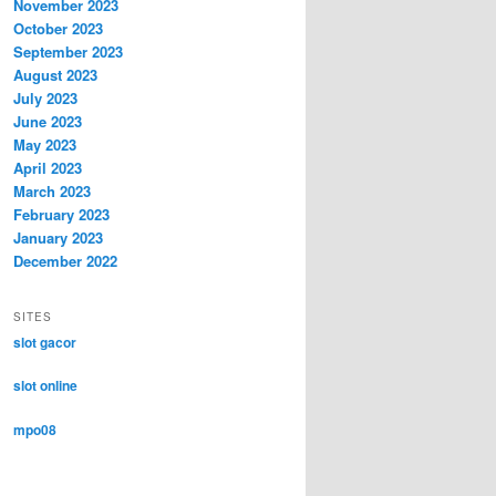
November 2023
October 2023
September 2023
August 2023
July 2023
June 2023
May 2023
April 2023
March 2023
February 2023
January 2023
December 2022
SITES
slot gacor
slot online
mpo08