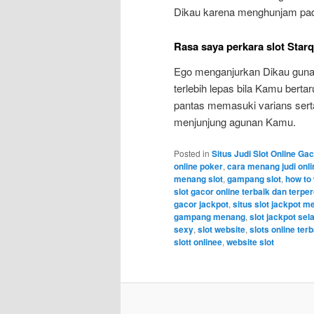
Dikau karena menghunjam pada
Rasa saya perkara slot Star
Ego menganjurkan Dikau guna 
terlebih lepas bila Kamu bert
pantas memasuki varians sert
menjunjung agunan Kamu.
Posted in
Situs Judi Slot Online Ga
online poker
,
cara menang judi onli
menang slot
,
gampang slot
,
how to 
slot gacor online terbaik dan terpe
gacor jackpot
,
situs slot jackpot m
gampang menang
,
slot jackpot sela
sexy
,
slot website
,
slots online terb
slott onlinee
,
website slot