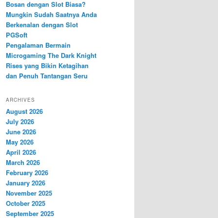
Bosan dengan Slot Biasa?
Mungkin Sudah Saatnya Anda
Berkenalan dengan Slot
PGSoft
Pengalaman Bermain
Microgaming The Dark Knight
Rises yang Bikin Ketagihan
dan Penuh Tantangan Seru
ARCHIVES
August 2026
July 2026
June 2026
May 2026
April 2026
March 2026
February 2026
January 2026
November 2025
October 2025
September 2025