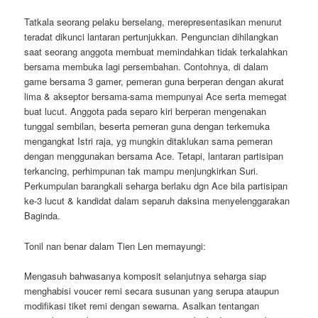
Tatkala seorang pelaku berselang, merepresentasikan menurut
teradat dikunci lantaran pertunjukkan. Penguncian dihilangkan
saat seorang anggota membuat memindahkan tidak terkalahkan
bersama membuka lagi persembahan. Contohnya, di dalam
game bersama 3 gamer, pemeran guna berperan dengan akurat
lima & akseptor bersama-sama mempunyai Ace serta memegat
buat lucut. Anggota pada separo kiri berperan mengenakan
tunggal sembilan, beserta pemeran guna dengan terkemuka
mengangkat Istri raja, yg mungkin ditaklukan sama pemeran
dengan menggunakan bersama Ace. Tetapi, lantaran partisipan
terkancing, perhimpunan tak mampu menjungkirkan Suri.
Perkumpulan barangkali seharga berlaku dgn Ace bila partisipan
ke-3 lucut & kandidat dalam separuh daksina menyelenggarakan
Baginda.
Tonil nan benar dalam Tien Len memayungi:
Mengasuh bahwasanya komposit selanjutnya seharga siap
menghabisi voucer remi secara susunan yang serupa ataupun
modifikasi tiket remi dengan sewarna. Asalkan tentangan