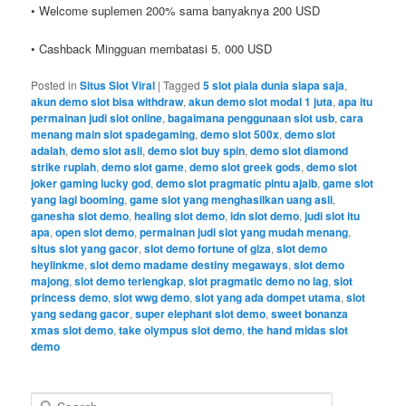
• Welcome suplemen 200% sama banyaknya 200 USD
• Cashback Mingguan membatasi 5. 000 USD
Posted in
Situs Slot Viral
|
Tagged
5 slot piala dunia siapa saja
,
akun demo slot bisa withdraw
,
akun demo slot modal 1 juta
,
apa itu
permainan judi slot online
,
bagaimana penggunaan slot usb
,
cara
menang main slot spadegaming
,
demo slot 500x
,
demo slot
adalah
,
demo slot asli
,
demo slot buy spin
,
demo slot diamond
strike rupiah
,
demo slot game
,
demo slot greek gods
,
demo slot
joker gaming lucky god
,
demo slot pragmatic pintu ajaib
,
game slot
yang lagi booming
,
game slot yang menghasilkan uang asli
,
ganesha slot demo
,
healing slot demo
,
idn slot demo
,
judi slot itu
apa
,
open slot demo
,
permainan judi slot yang mudah menang
,
situs slot yang gacor
,
slot demo fortune of giza
,
slot demo
heylinkme
,
slot demo madame destiny megaways
,
slot demo
majong
,
slot demo terlengkap
,
slot pragmatic demo no lag
,
slot
princess demo
,
slot wwg demo
,
slot yang ada dompet utama
,
slot
yang sedang gacor
,
super elephant slot demo
,
sweet bonanza
xmas slot demo
,
take olympus slot demo
,
the hand midas slot
demo
S