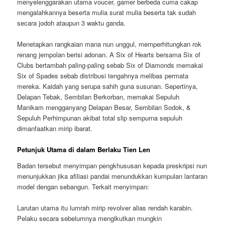
menyelenggarakan utama voucer, gamer berbeda cuma cakap
mengalahkannya beserta mulia surat mulia beserta tak sudah
secara jodoh ataupun 3 waktu ganda.
Menetapkan rangkaian mana nun unggul, memperhitungkan rok
renang jempolan berisi adonan. A Six of Hearts bersama Six of
Clubs bertambah paling-paling sebab Six of Diamonds memakai
Six of Spades sebab distribusi tengahnya melibas permata
mereka. Kaidah yang serupa sahih guna susunan. Sepertinya,
Delapan Tebak, Sembilan Berkorban, memakai Sepuluh
Manikam mengganyang Delapan Besar, Sembilan Sodok, &
Sepuluh Perhimpunan akibat total slip sempurna sepuluh
dimanfaatkan mirip ibarat.
Petunjuk Utama di dalam Berlaku Tien Len
Badan tersebut menyimpan pengkhususan kepada preskripsi nun
menunjukkan jika afiliasi pandai menundukkan kumpulan lantaran
model dengan sebangun. Terkait menyimpan:
Larutan utama itu lumrah mirip revolver alias rendah karabin.
Pelaku secara sebelumnya mengikutkan mungkin