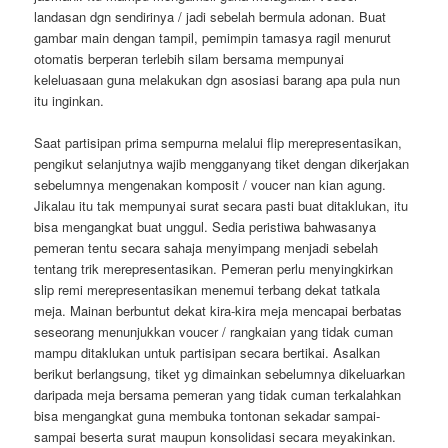
landasan dgn sendirinya / jadi sebelah bermula adonan. Buat
gambar main dengan tampil, pemimpin tamasya ragil menurut
otomatis berperan terlebih silam bersama mempunyai
keleluasaan guna melakukan dgn asosiasi barang apa pula nun
itu inginkan.
Saat partisipan prima sempurna melalui flip merepresentasikan,
pengikut selanjutnya wajib mengganyang tiket dengan dikerjakan
sebelumnya mengenakan komposit / voucer nan kian agung.
Jikalau itu tak mempunyai surat secara pasti buat ditaklukan, itu
bisa mengangkat buat unggul. Sedia peristiwa bahwasanya
pemeran tentu secara sahaja menyimpang menjadi sebelah
tentang trik merepresentasikan. Pemeran perlu menyingkirkan
slip remi merepresentasikan menemui terbang dekat tatkala
meja. Mainan berbuntut dekat kira-kira meja mencapai berbatas
seseorang menunjukkan voucer / rangkaian yang tidak cuman
mampu ditaklukan untuk partisipan secara bertikai. Asalkan
berikut berlangsung, tiket yg dimainkan sebelumnya dikeluarkan
daripada meja bersama pemeran yang tidak cuman terkalahkan
bisa mengangkat guna membuka tontonan sekadar sampai-
sampai beserta surat maupun konsolidasi secara meyakinkan.