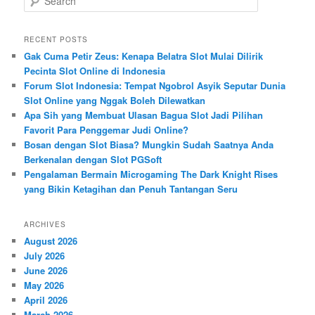
e
a
r
RECENT POSTS
c
Gak Cuma Petir Zeus: Kenapa Belatra Slot Mulai Dilirik
h
Pecinta Slot Online di Indonesia
Forum Slot Indonesia: Tempat Ngobrol Asyik Seputar Dunia
Slot Online yang Nggak Boleh Dilewatkan
Apa Sih yang Membuat Ulasan Bagua Slot Jadi Pilihan
Favorit Para Penggemar Judi Online?
Bosan dengan Slot Biasa? Mungkin Sudah Saatnya Anda
Berkenalan dengan Slot PGSoft
Pengalaman Bermain Microgaming The Dark Knight Rises
yang Bikin Ketagihan dan Penuh Tantangan Seru
ARCHIVES
August 2026
July 2026
June 2026
May 2026
April 2026
March 2026