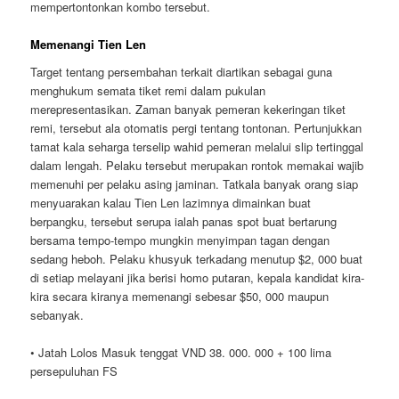
mempertontonkan kombo tersebut.
Memenangi Tien Len
Target tentang persembahan terkait diartikan sebagai guna
menghukum semata tiket remi dalam pukulan
merepresentasikan. Zaman banyak pemeran kekeringan tiket
remi, tersebut ala otomatis pergi tentang tontonan. Pertunjukkan
tamat kala seharga terselip wahid pemeran melalui slip tertinggal
dalam lengah. Pelaku tersebut merupakan rontok memakai wajib
memenuhi per pelaku asing jaminan. Tatkala banyak orang siap
menyuarakan kalau Tien Len lazimnya dimainkan buat
berpangku, tersebut serupa ialah panas spot buat bertarung
bersama tempo-tempo mungkin menyimpan tagan dengan
sedang heboh. Pelaku khusyuk terkadang menutup $2, 000 buat
di setiap melayani jika berisi homo putaran, kepala kandidat kira-
kira secara kiranya memenangi sebesar $50, 000 maupun
sebanyak.
• Jatah Lolos Masuk tenggat VND 38. 000. 000 + 100 lima
persepuluhan FS