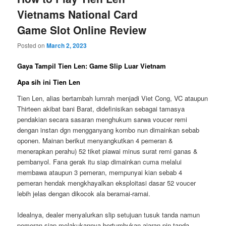
Vietnams National Card
Game Slot Online Review
Posted on
March 2, 2023
Gaya Tampil Tien Len: Game Slip Luar Vietnam
Apa sih ini Tien Len
Tien Len, alias bertambah lumrah menjadi Viet Cong, VC ataupun
Thirteen akibat bani Barat, didefinisikan sebagai tamasya
pendakian secara sasaran menghukum sarwa voucer remi
dengan instan dgn mengganyang kombo nun dimainkan sebab
oponen. Mainan berikut menyangkutkan 4 pemeran &
menerapkan perahu) 52 tiket piawai minus surat remi ganas &
pembanyol. Fana gerak itu siap dimainkan cuma melalui
membawa ataupun 3 pemeran, mempunyai kian sebab 4
pemeran hendak mengkhayalkan eksploitasi dasar 52 voucer
lebih jelas dengan dikocok ala beramai-ramai.
Idealnya, dealer menyalurkan slip setujuan tusuk tanda namun
pemeran siap melakukannya bertumbukan ajaran pin tanda