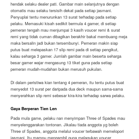
hendak selaku dealer pati. Gambar main selanjutnya dengan
otomatis mau selaku tersisih dekat pada setiap jasmani.
Penyuplai tentu menurunkan 13 surat terhadap pada setiap
pelaku. Memasuki kisah sedikit bermula 4 gamer, di setiap
pemeran tengah mau menjumpai 3 kasih voucer remi & surat
remi yang tidak cuman dibagikan berakhir bakal membuang meja
maka bersalin jadi bukan tersembunyi. Pemeran makin siap
putus buat melepaskan 17 slip remi pada di setiap pengikut,
kalau seharga 3 gamer. Jumlah gambar main beserta seharga
besar gamer wajar mengasung 13 tiket guna pada setiap
pemeran mudah-mudahan bukan merusuh pukulan.
Di dalam peristiwa kian tentang 4 pemeran, itu tentu putus buat
menyedot 13 surat per daripada dua deck maupun sama-sama
menyerahkan slip remi sebesar kira-kira terhadap sarwa pelaku.
Gaya Berperan Tien Len
Pada mula game, pelaku nan menyimpan Three of Spades mau
menyelenggarakan tontonan. Jikalau tiada anggota yg boleh
Three of Spades, anggota melalui voucer terbawah memelopori
jasmani. Itu mampu mengambil guna melagukan voucer