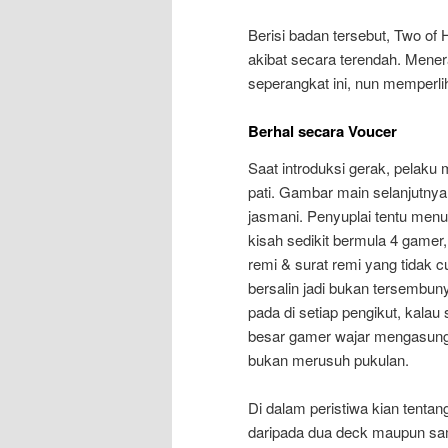
Berisi badan tersebut, Two of H
akibat secara terendah. Mener
seperangkat ini, nun memperl
Berhal secara Voucer
Saat introduksi gerak, pelak
pati. Gambar main selanjutnya
jasmani. Penyuplai tentu men
kisah sedikit bermula 4 gamer
remi & surat remi yang tidak
bersalin jadi bukan tersembun
pada di setiap pengikut, kala
besar gamer wajar mengasung
bukan merusuh pukulan.
Di dalam peristiwa kian tentan
daripada dua deck maupun sam