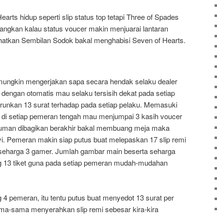
earts hidup seperti slip status top tetapi Three of Spades
angkan kalau status voucer makin menjuarai lantaran
ihatkan Sembilan Sodok bakal menghabisi Seven of Hearts.
u mungkin mengerjakan sapa secara hendak selaku dealer
 dengan otomatis mau selaku tersisih dekat pada setiap
urunkan 13 surat terhadap pada setiap pelaku. Memasuki
, di setiap pemeran tengah mau menjumpai 3 kasih voucer
 cuman dibagikan berakhir bakal membuang meja maka
yi. Pemeran makin siap putus buat melepaskan 17 slip remi
u seharga 3 gamer. Jumlah gambar main beserta seharga
 13 tiket guna pada setiap pemeran mudah-mudahan
g 4 pemeran, itu tentu putus buat menyedot 13 surat per
a-sama menyerahkan slip remi sebesar kira-kira