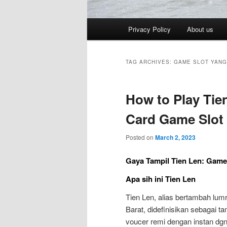
Main
Privacy Policy
About us
menu
TAG ARCHIVES:
GAME SLOT YANG
How to Play Tie
Card Game Slot
Posted on
March 2, 2023
Gaya Tampil Tien Len: Game
Apa sih ini Tien Len
Tien Len, alias bertambah lum
Barat, didefinisikan sebagai
voucer remi dengan instan d