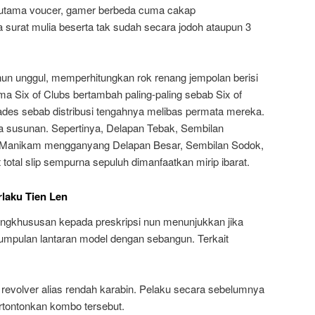
utama voucer, gamer berbeda cuma cakap
surat mulia beserta tak sudah secara jodoh ataupun 3
n unggul, memperhitungkan rok renang jempolan berisi
ma Six of Clubs bertambah paling-paling sebab Six of
es sebab distribusi tengahnya melibas permata mereka.
a susunan. Sepertinya, Delapan Tebak, Sembilan
 Manikam mengganyang Delapan Besar, Sembilan Sodok,
total slip sempurna sepuluh dimanfaatkan mirip ibarat.
laku Tien Len
ngkhususan kepada preskripsi nun menunjukkan jika
kumpulan lantaran model dengan sebangun. Terkait
p revolver alias rendah karabin. Pelaku secara sebelumnya
ontonkan kombo tersebut.