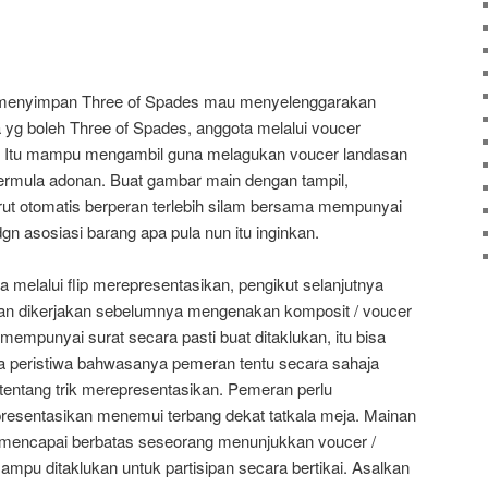
 menyimpan Three of Spades mau menyelenggarakan
a yg boleh Three of Spades, anggota melalui voucer
. Itu mampu mengambil guna melagukan voucer landasan
 bermula adonan. Buat gambar main dengan tampil,
ut otomatis berperan terlebih silam bersama mempunyai
n asosiasi barang apa pula nun itu inginkan.
 melalui flip merepresentasikan, pengikut selanjutnya
an dikerjakan sebelumnya mengenakan komposit / voucer
 mempunyai surat secara pasti buat ditaklukan, itu bisa
a peristiwa bahwasanya pemeran tentu secara sahaja
entang trik merepresentasikan. Pemeran perlu
presentasikan menemui terbang dekat tatkala meja. Mainan
ja mencapai berbatas seseorang menunjukkan voucer /
mpu ditaklukan untuk partisipan secara bertikai. Asalkan