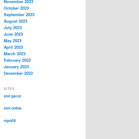
November 2023
October 2023
September 2023
August 2023
July 2023
June 2023
May 2023
April 2023
March 2023
February 2023
January 2023
December 2022
SITES
slot gacor
slot online
mpo08