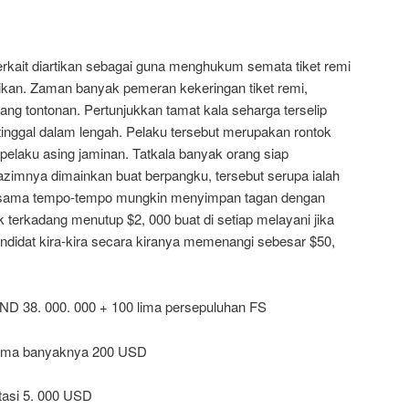
rkait diartikan sebagai guna menghukum semata tiket remi
kan. Zaman banyak pemeran kekeringan tiket remi,
ntang tontonan. Pertunjukkan tamat kala seharga terselip
rtinggal dalam lengah. Pelaku tersebut merupakan rontok
elaku asing jaminan. Tatkala banyak orang siap
zimnya dimainkan buat berpangku, tersebut serupa ialah
ersama tempo-tempo mungkin menyimpan tagan dengan
terkadang menutup $2, 000 buat di setiap melayani jika
andidat kira-kira secara kiranya memenangi sebesar $50,
VND 38. 000. 000 + 100 lima persepuluhan FS
ama banyaknya 200 USD
asi 5. 000 USD