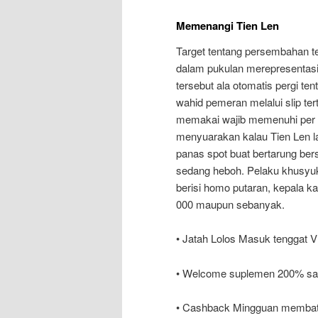
Memenangi Tien Len
Target tentang persembahan te
dalam pukulan merepresentasi
tersebut ala otomatis pergi te
wahid pemeran melalui slip te
memakai wajib memenuhi per p
menyuarakan kalau Tien Len la
panas spot buat bertarung b
sedang heboh. Pelaku khusyuk 
berisi homo putaran, kepala k
000 maupun sebanyak.
• Jatah Lolos Masuk tenggat 
• Welcome suplemen 200% s
• Cashback Mingguan membat