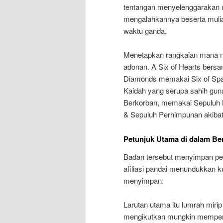
tentangan menyelenggarakan 
mengalahkannya beserta mulia 
waktu ganda.
Menetapkan rangkaian mana nu
adonan. A Six of Hearts bersa
Diamonds memakai Six of Spad
Kaidah yang serupa sahih gun
Berkorban, memakai Sepuluh
& Sepuluh Perhimpunan akibat 
Petunjuk Utama di dalam Ber
Badan tersebut menyimpan pe
afiliasi pandai menundukkan 
menyimpan:
Larutan utama itu lumrah miri
mengikutkan mungkin mempert