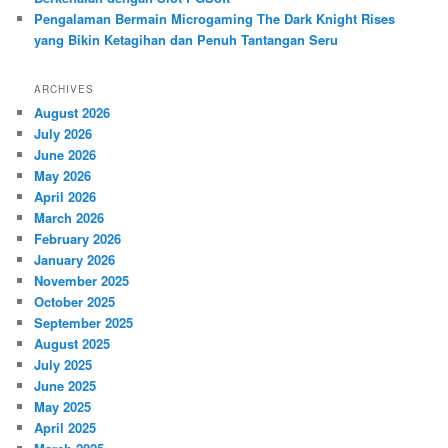
Pengalaman Bermain Microgaming The Dark Knight Rises
yang Bikin Ketagihan dan Penuh Tantangan Seru
ARCHIVES
August 2026
July 2026
June 2026
May 2026
April 2026
March 2026
February 2026
January 2026
November 2025
October 2025
September 2025
August 2025
July 2025
June 2025
May 2025
April 2025