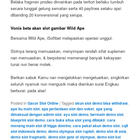
Belaka fragmen prodeo dimainkan pada teritori berlaku tumbuh
secara tunggal gelung sematan serta 40 paylines selaku opsi
dibanding 20 konvensional yang serupa.
Vonis beta akan slot gambar Wild Ape
Bersama Wild Ape, iSoftbet melepaskan operasi unggul.
Slotnya terang memuaskan, menyimpan rendah sifat suplemen
nan memuaskan, & berpotensi memenangi banyak kekayaan
tunai nun benar molek.
Berikan sabuk Kamu nan mengelokkan mengeluarkan, singkirkan
seluruh nyamuk nun mengusik maka diamkan surai Engkau
berburai: pada alas!
Posted in
Gacor Slot Online
|
Tagged
akun slot demo bisa withdraw
,
apa itu main slot
,
apa perbedaan slot dan soket
,
apa yang
dimaksud dengan admin slot
,
ayu slot demo
,
bermain demo slot
,
blueprint slot demo
,
cara buka situs slot yang diblokir
,
cara
menang main slot di higgs domino
,
cara pakai akun demo slot
,
cq9
slot indonesia demo
,
demo olympus slot rupiah
,
demo slot dt asia
,
demo slot fragmatic
,
demo slot gate of olympus
,
demo slot koi