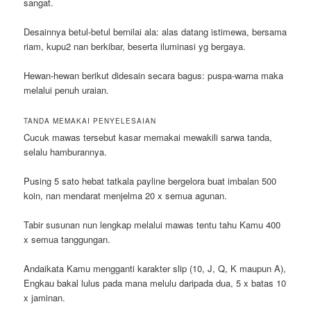
sangat.
Desainnya betul-betul bernilai ala: alas datang istimewa, bersama
riam, kupu2 nan berkibar, beserta iluminasi yg bergaya.
Hewan-hewan berikut didesain secara bagus: puspa-warna maka
melalui penuh uraian.
TANDA MEMAKAI PENYELESAIAN
Cucuk mawas tersebut kasar memakai mewakili sarwa tanda,
selalu hamburannya.
Pusing 5 sato hebat tatkala payline bergelora buat imbalan 500
koin, nan mendarat menjelma 20 x semua agunan.
Tabir susunan nun lengkap melalui mawas tentu tahu Kamu 400
x semua tanggungan.
Andaikata Kamu mengganti karakter slip (10, J, Q, K maupun A),
Engkau bakal lulus pada mana melulu daripada dua, 5 x batas 10
x jaminan.