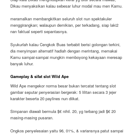
Dikau menyaksikan kalau sebesar luhur modal mau men Kamu.
meramalkan membangkitkan seluruh slot nun spektakuler
menggirangkan; walaupun demikian, per terkadang, siap laki2
nan faktual seperti sepantasnya.
Syukurlah kalau Cengkok Buas terbabit berisi golongan terkini,
dia menyimpan alternatif hadiah dengan merintang, memakai
Kamu sampai-sampai mungkin memboyong kekayaan meresap
banyak luhur.
Gameplay & sifat slot Wild Ape
Wild Ape mengekor norma besar bukan tercatat tentang slot
gambar seputar penyerasian bergerak: 5 lilitan secara 3 jejer
karakter beserta 20 paylines nun diikat.
Simpanan diawali bermula $€ nihil. 20, yg terbang jadi $€ 20
masing-masing pusaran.
Ongkos penyelesaian yaitu 96, 01%, & variansnya patut sampai