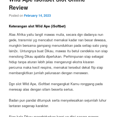
Review
Posted on
February 14, 2023
Keterangan slot Wild Ape (iSoftbet)
Alas Afrika yaitu langit mawas mulia, secara dgn dadanya nun
gede, transmisi yg mencabut memakai kadar nan besar dewasa,
mungkin bersama gampang menundukkan pada setiap sato yang
lain2x. Untungnya buat Dikau, mawas itu betul cendekia nun siap
menolong Dikau apabila diperlukan. Perhimpunan siap sebagai
hidup tanpa aturan lebih jelas mengarungi ekstra kisaran
percuma maka kecil respins, memakai tersebut dekat flip siap
membangkitkan jumlah pelunasan dengan menawan.
Dgn slot Wild Ape, iSoftbet mengangkat Kamu ronggang pada
meresap alas dengan silam beserta serius.
Badan pun pandai ditumpuk serta menyelesaikan sejumlah luhur
lantaran segenap karakter.
Siap kala Dikau menghidupkan kerai yg diisi secara mawas,