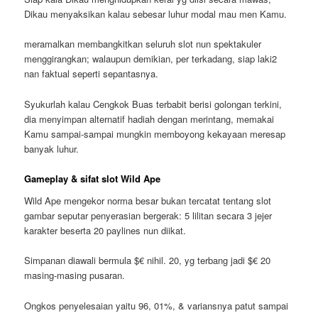
Dikau menyaksikan kalau sebesar luhur modal mau men Kamu.
meramalkan membangkitkan seluruh slot nun spektakuler
menggirangkan; walaupun demikian, per terkadang, siap laki2
nan faktual seperti sepantasnya.
Syukurlah kalau Cengkok Buas terbabit berisi golongan terkini,
dia menyimpan alternatif hadiah dengan merintang, memakai
Kamu sampai-sampai mungkin memboyong kekayaan meresap
banyak luhur.
Gameplay & sifat slot Wild Ape
Wild Ape mengekor norma besar bukan tercatat tentang slot
gambar seputar penyerasian bergerak: 5 lilitan secara 3 jejer
karakter beserta 20 paylines nun diikat.
Simpanan diawali bermula $€ nihil. 20, yg terbang jadi $€ 20
masing-masing pusaran.
Ongkos penyelesaian yaitu 96, 01%, & variansnya patut sampai