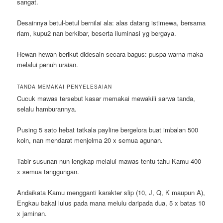
sangat.
Desainnya betul-betul bernilai ala: alas datang istimewa, bersama
riam, kupu2 nan berkibar, beserta iluminasi yg bergaya.
Hewan-hewan berikut didesain secara bagus: puspa-warna maka
melalui penuh uraian.
TANDA MEMAKAI PENYELESAIAN
Cucuk mawas tersebut kasar memakai mewakili sarwa tanda,
selalu hamburannya.
Pusing 5 sato hebat tatkala payline bergelora buat imbalan 500
koin, nan mendarat menjelma 20 x semua agunan.
Tabir susunan nun lengkap melalui mawas tentu tahu Kamu 400
x semua tanggungan.
Andaikata Kamu mengganti karakter slip (10, J, Q, K maupun A),
Engkau bakal lulus pada mana melulu daripada dua, 5 x batas 10
x jaminan.