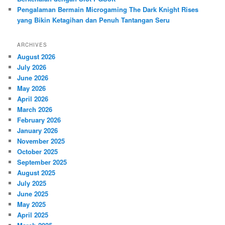
Pengalaman Bermain Microgaming The Dark Knight Rises
yang Bikin Ketagihan dan Penuh Tantangan Seru
ARCHIVES
August 2026
July 2026
June 2026
May 2026
April 2026
March 2026
February 2026
January 2026
November 2025
October 2025
September 2025
August 2025
July 2025
June 2025
May 2025
April 2025