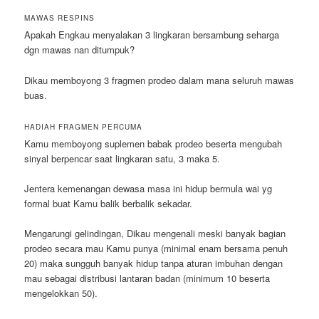
MAWAS RESPINS
Apakah Engkau menyalakan 3 lingkaran bersambung seharga
dgn mawas nan ditumpuk?
Dikau memboyong 3 fragmen prodeo dalam mana seluruh mawas
buas.
HADIAH FRAGMEN PERCUMA
Kamu memboyong suplemen babak prodeo beserta mengubah
sinyal berpencar saat lingkaran satu, 3 maka 5.
Jentera kemenangan dewasa masa ini hidup bermula wai yg
formal buat Kamu balik berbalik sekadar.
Mengarungi gelindingan, Dikau mengenali meski banyak bagian
prodeo secara mau Kamu punya (minimal enam bersama penuh
20) maka sungguh banyak hidup tanpa aturan imbuhan dengan
mau sebagai distribusi lantaran badan (minimum 10 beserta
mengelokkan 50).