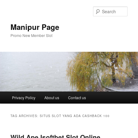
Skip
Skip
to
to
Sear
primary
secondary
content
content
Manipur Page
Promo New Member Slot
Main
Privacy Policy
About us
Contact us
menu
TAG ARCHIVES:
SITUS SLOT YANG ADA CASHBACK 100
Wild Ape Isoftbet Slot Online