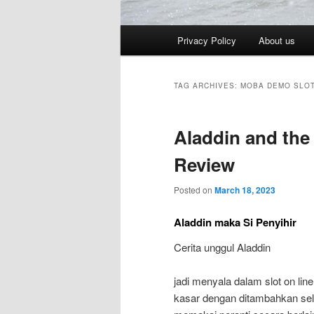
Main
Privacy Policy
About us
menu
TAG ARCHIVES:
MOBA DEMO SLO
Aladdin and the 
Review
Posted on
March 18, 2023
Aladdin maka Si Penyihir
Cerita unggul Aladdin
jadi menyala dalam slot on lin
kasar dengan ditambahkan sel