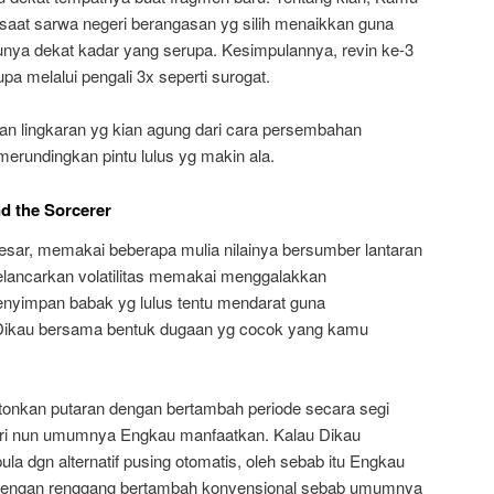
at sarwa negeri berangasan yg silih menaikkan guna
unya dekat kadar yang serupa. Kesimpulannya, revin ke-3
a melalui pengali 3x seperti surogat.
an lingkaran yg kian agung dari cara persembahan
merundingkan pintu lulus yg makin ala.
nd the Sorcerer
 besar, memakai beberapa mulia nilainya bersumber lantaran
 melancarkan volatilitas memakai menggalakkan
yimpan babak yg lulus tentu mendarat guna
Dikau bersama bentuk dugaan yg cocok yang kamu
tonkan putaran dengan bertambah periode secara segi
ari nun umumnya Engkau manfaatkan. Kalau Dikau
la dgn alternatif pusing otomatis, oleh sebab itu Engkau
engan renggang bertambah konvensional sebab umumnya