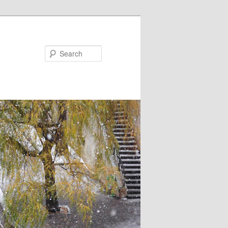
Search