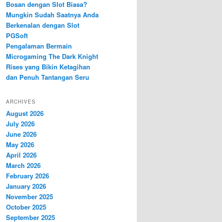
Bosan dengan Slot Biasa?
Mungkin Sudah Saatnya Anda
Berkenalan dengan Slot
PGSoft
Pengalaman Bermain
Microgaming The Dark Knight
Rises yang Bikin Ketagihan
dan Penuh Tantangan Seru
ARCHIVES
August 2026
July 2026
June 2026
May 2026
April 2026
March 2026
February 2026
January 2026
November 2025
October 2025
September 2025