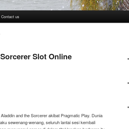
Contact us
T
Sorcerer Slot Online
e Aladdin and the Sorcerer akibat Pragmatic Play. Dunia
aku sewenang-wenang, seluruh lantai sesi kembali