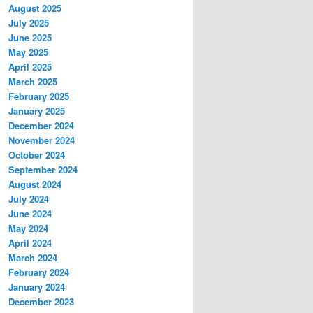
August 2025
July 2025
June 2025
May 2025
April 2025
March 2025
February 2025
January 2025
December 2024
November 2024
October 2024
September 2024
August 2024
July 2024
June 2024
May 2024
April 2024
March 2024
February 2024
January 2024
December 2023