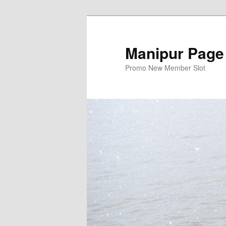
Skip
Skip
to
to
primary
secondary
Manipur Page
content
content
Promo New Member Slot