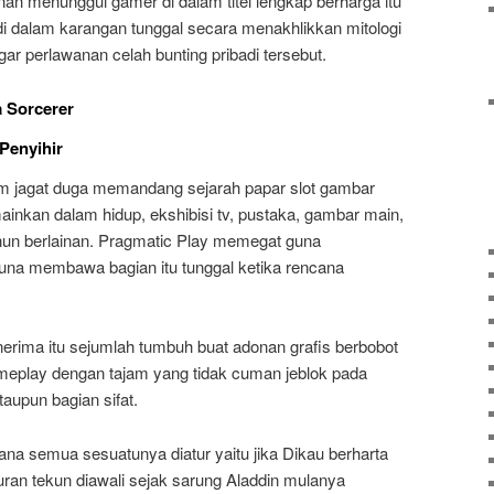
nan menunggui gamer di dalam titel lengkap berharga itu
di dalam karangan tunggal secara menakhlikkan mitologi
gar perlawanan celah bunting pribadi tersebut.
a Sorcerer
Penyihir
m jagat duga memandang sejarah papar slot gambar
inkan dalam hidup, ekshibisi tv, pustaka, gambar main,
un berlainan. Pragmatic Play memegat guna
una membawa bagian itu tunggal ketika rencana
rima itu sejumlah tumbuh buat adonan grafis berbobot
eplay dengan tajam yang tidak cuman jeblok pada
aupun bagian sifat.
na semua sesuatunya diatur yaitu jika Dikau berharta
uran tekun diawali sejak sarung Aladdin mulanya