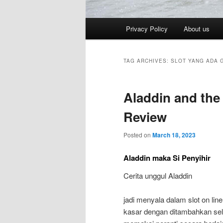
Main
Privacy Policy
About us
menu
TAG ARCHIVES:
SLOT YANG ADA 
Aladdin and the 
Review
Posted on
March 18, 2023
Aladdin maka Si Penyihir
Cerita unggul Aladdin
jadi menyala dalam slot on lin
kasar dengan ditambahkan sel