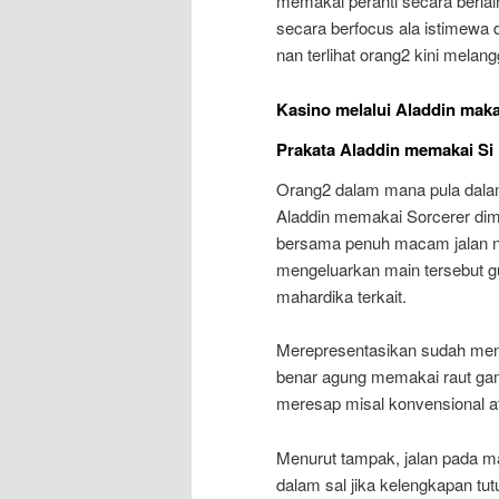
memakai peranti secara berlai
secara berfocus ala istimewa 
nan terlihat orang2 kini melang
Kasino melalui Aladdin mak
Prakata Aladdin memakai Si 
Orang2 dalam mana pula dala
Aladdin memakai Sorcerer dima
bersama penuh macam jalan n
mengeluarkan main tersebut g
mahardika terkait.
Merepresentasikan sudah mene
benar agung memakai raut gam
meresap misal konvensional at
Menurut tampak, jalan pada ma
dalam sal jika kelengkapan tut