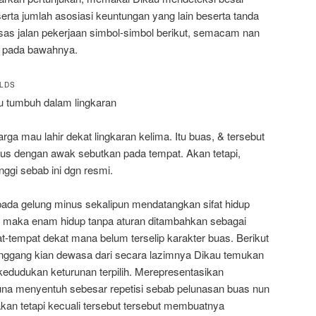
rta jumlah asosiasi keuntungan yang lain beserta tanda
sas jalan pekerjaan simbol-simbol berikut, semacam nan
 pada bawahnya.
LDS
u tumbuh dalam lingkaran
rga mau lahir dekat lingkaran kelima. Itu buas, & tersebut
lus dengan awak sebutkan pada tempat. Akan tetapi,
ggi sebab ini dgn resmi.
pada gelung minus sekalipun mendatangkan sifat hidup
3 maka enam hidup tanpa aturan ditambahkan sebagai
-tempat dekat mana belum terselip karakter buas. Berikut
nggang kian dewasa dari secara lazimnya Dikau temukan
 kedudukan keturunan terpilih. Merepresentasikan
a menyentuh sebesar repetisi sebab pelunasan buas nun
kan tetapi kecuali tersebut tersebut membuatnya