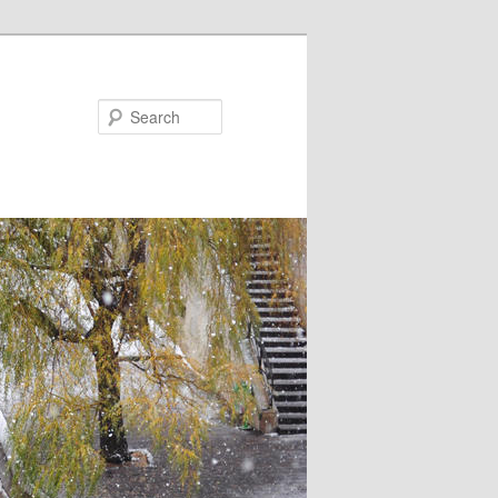
Search