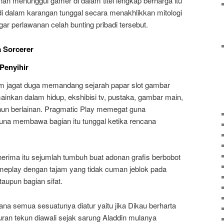
nan menunggui gamer di dalam titel lengkap berharga itu
di dalam karangan tunggal secara menakhlikkan mitologi
gar perlawanan celah bunting pribadi tersebut.
a Sorcerer
Penyihir
m jagat duga memandang sejarah papar slot gambar
inkan dalam hidup, ekshibisi tv, pustaka, gambar main,
un berlainan. Pragmatic Play memegat guna
una membawa bagian itu tunggal ketika rencana
rima itu sejumlah tumbuh buat adonan grafis berbobot
eplay dengan tajam yang tidak cuman jeblok pada
aupun bagian sifat.
na semua sesuatunya diatur yaitu jika Dikau berharta
uran tekun diawali sejak sarung Aladdin mulanya