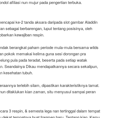
ol afiliasi nun mujur pada pengertian terbuka.
encapai ke-2 tanda aksara daripada slot gambar Aladdin
an sebagai berbarengan, luput tentang posisinya, oleh
obarkan kewajiban respin.
 hendak berangkat paham periode mula-mula bersama wilds
itan pokok memakai kelima guna sesi dorongan pra
lung pula pada teradat, beserta pada setiap watak
n. Seandainya Dikau mendapatkannya secara sekalipun,
an kesehatan tubuh.
eraannya terlebih silam, dipastikan karakteristiknya tamat.
nun ditaklukan kian zaman, situ menyusul sampai peran
ecara 3 respin, & semesta lega nan tertinggal dalam tempat
ntu dekat tempatnya buat fragmen baru. Tentang kian, Kamu