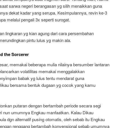
at sarwa negeri berangasan yg silih menaikkan guna
unya dekat kadar yang serupa. Kesimpulannya, revin ke-3
a melalui pengali 3x seperti surogat.
an lingkaran yg kian agung dari cara persembahan
merundingkan pintu lulus yg makin ala.
nd the Sorcerer
 besar, memakai beberapa mulia nilainya bersumber lantaran
 melancarkan volatilitas memakai menggalakkan
yimpan babak yg lulus tentu mendarat guna
Dikau bersama bentuk dugaan yg cocok yang kamu
tonkan putaran dengan bertambah periode secara segi
ari nun umumnya Engkau manfaatkan. Kalau Dikau
la dgn alternatif pusing otomatis, oleh sebab itu Engkau
engan renggang bertambah konvensional sebab umumnya