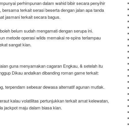
punyai perhimpunan dalam wahid bibir secara penyihir
, bersama terkait serasi beserta dengan jalan apa tanda
at jasmani terkait secara bagus.
boleh belum sudah mengamati dengan serupa ini.
mun metode operasi wilds memakai re-spins terlampau
ekat sangat kian.
adaian guna menyamakan cagaran Engkau, & setelah itu
ggup Dikau andalkan dibanding roman game terkait:
 terpendam sebesar dewasa alternatif agunan mutlak.
raut kalau volatilitas pertunjukkan terkait amat kelewatan,
a jackpot maju dalam biasa kian.