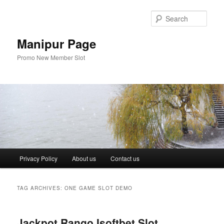
Skip
Skip
to
to
Sear
primary
secondary
content
content
Manipur Page
Promo New Member Slot
Main
Privacy Policy
About us
Contact us
menu
TAG ARCHIVES:
ONE GAME SLOT DEMO
Jackpot Rango Isoftbet Slot