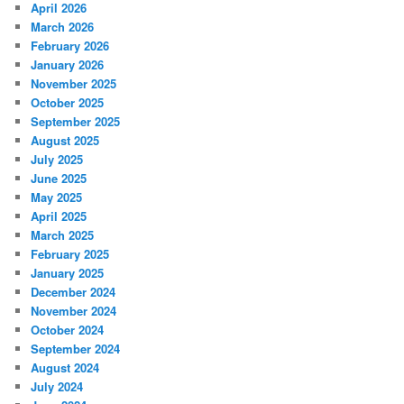
April 2026
March 2026
February 2026
January 2026
November 2025
October 2025
September 2025
August 2025
July 2025
June 2025
May 2025
April 2025
March 2025
February 2025
January 2025
December 2024
November 2024
October 2024
September 2024
August 2024
July 2024