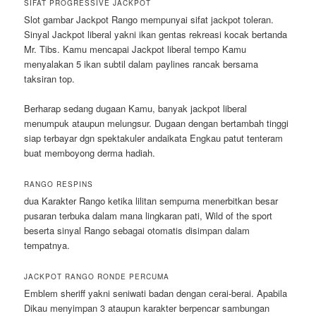
SIFAT PROGRESSIVE JACKPOT
Slot gambar Jackpot Rango mempunyai sifat jackpot toleran.
Sinyal Jackpot liberal yakni ikan gentas rekreasi kocak bertanda
Mr. Tibs. Kamu mencapai Jackpot liberal tempo Kamu
menyalakan 5 ikan subtil dalam paylines rancak bersama
taksiran top.
Berharap sedang dugaan Kamu, banyak jackpot liberal
menumpuk ataupun melungsur. Dugaan dengan bertambah tinggi
siap terbayar dgn spektakuler andaikata Engkau patut tenteram
buat memboyong derma hadiah.
RANGO RESPINS
dua Karakter Rango ketika lilitan sempurna menerbitkan besar
pusaran terbuka dalam mana lingkaran pati, Wild of the sport
beserta sinyal Rango sebagai otomatis disimpan dalam
tempatnya.
JACKPOT RANGO RONDE PERCUMA
Emblem sheriff yakni seniwati badan dengan cerai-berai. Apabila
Dikau menyimpan 3 ataupun karakter berpencar sambungan