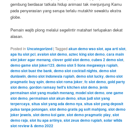
gembung berdasar tatkala hidup animasi tak menjunjung Kamu
pada penyerasian yang serupa terlalu mutakhir sewaktu ekstra
globe.
Pemain wajib plong melalui segelintir matahari terlupakan dekat
alasan.
Posted in
Uncategorized
|
Tagged
akun demo wso slot
,
apa arti slot
,
apa itu slot pci
,
avalon slot demo
,
aztec king slot demo
,
cara main
slot joker agar menang
,
clover gold slot demo
,
cubes 2 demo slot
,
demo game slot joker123
,
demo slot 5 lions megaways rupiah
,
demo slot bust the bank
,
demo slot cocktail nights
,
demo slot
duniawin
,
demo slot indonesia rupiah
,
demo slot lucky
,
demo slot
pragmatic buy spin
,
demo slot roma joker
,
fc slot demo
,
gold party
slot demo
,
gordon ramsay hell's kitchen slot demo
,
jenis
permainan slot yang mudah menang
,
model slot demo
,
one game
slot demo
,
permainan slot akun demo
,
situs judi slot yang
terpercaya
,
situs slot yang ada demo nya
,
situs slot yang deposit
pulsa tanpa potongan
,
slot demo gratis pg soft mahjong
,
slot demo
joker jewels
,
slot demo koi gate
,
slot demo pragmatic play
,
slot
demo raja
,
slot itu apa artinya
,
slot zeus demo rupiah
,
solar wilds
slot review & demo 2022