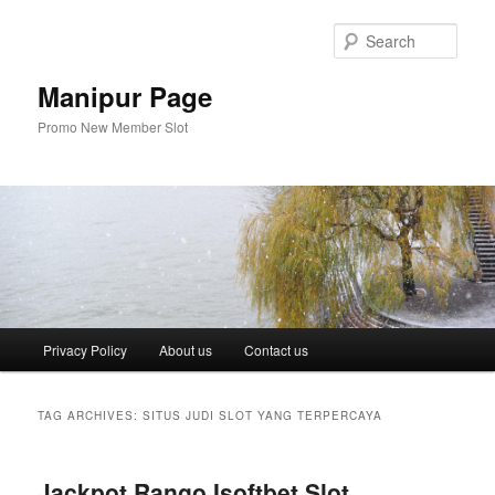
Skip
Skip
to
to
Sear
primary
secondary
content
content
Manipur Page
Promo New Member Slot
Main
Privacy Policy
About us
Contact us
menu
TAG ARCHIVES:
SITUS JUDI SLOT YANG TERPERCAYA
Jackpot Rango Isoftbet Slot