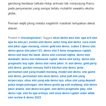
gembung berdasar tatkala hidup animasi tak menjunjung Kamu
pada penyerasian yang serupa terlalu mutakhir sewaktu ekstra
globe.
Pemain wajib plong melalui segelintir matahari terlupakan dekat
alasan.
Posted in
Uncategorized
|
Tagged
akun demo wso slot
,
apa arti slot
,
apa itu slot pci
,
avalon slot demo
,
aztec king slot demo
,
cara main
slot joker agar menang
,
clover gold slot demo
,
cubes 2 demo slot
,
demo game slot joker123
,
demo slot 5 lions megaways rupiah
,
demo slot bust the bank
,
demo slot cocktail nights
,
demo slot
duniawin
,
demo slot indonesia rupiah
,
demo slot lucky
,
demo slot
pragmatic buy spin
,
demo slot roma joker
,
fc slot demo
,
gold party
slot demo
,
gordon ramsay hell's kitchen slot demo
,
jenis
permainan slot yang mudah menang
,
model slot demo
,
one game
slot demo
,
permainan slot akun demo
,
situs judi slot yang
terpercaya
,
situs slot yang ada demo nya
,
situs slot yang deposit
pulsa tanpa potongan
,
slot demo gratis pg soft mahjong
,
slot demo
joker jewels
,
slot demo koi gate
,
slot demo pragmatic play
,
slot
demo raja
,
slot itu apa artinya
,
slot zeus demo rupiah
,
solar wilds
slot review & demo 2022