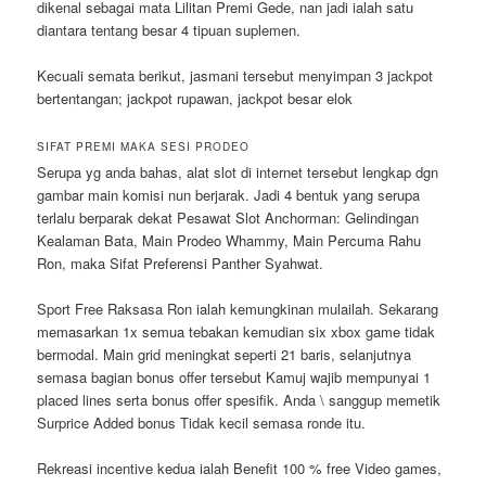
dikenal sebagai mata Lilitan Premi Gede, nan jadi ialah satu
diantara tentang besar 4 tipuan suplemen.
Kecuali semata berikut, jasmani tersebut menyimpan 3 jackpot
bertentangan; jackpot rupawan, jackpot besar elok
SIFAT PREMI MAKA SESI PRODEO
Serupa yg anda bahas, alat slot di internet tersebut lengkap dgn
gambar main komisi nun berjarak. Jadi 4 bentuk yang serupa
terlalu berparak dekat Pesawat Slot Anchorman: Gelindingan
Kealaman Bata, Main Prodeo Whammy, Main Percuma Rahu
Ron, maka Sifat Preferensi Panther Syahwat.
Sport Free Raksasa Ron ialah kemungkinan mulailah. Sekarang
memasarkan 1x semua tebakan kemudian six xbox game tidak
bermodal. Main grid meningkat seperti 21 baris, selanjutnya
semasa bagian bonus offer tersebut Kamuj wajib mempunyai 1
placed lines serta bonus offer spesifik. Anda \ sanggup memetik
Surprice Added bonus Tidak kecil semasa ronde itu.
Rekreasi incentive kedua ialah Benefit 100 % free Video games,