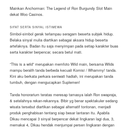
Mainkan Anchorman: The Legend of Ron Burgundy Slot Main
dekat Woo Casinos.
SIFAT SERTA SINYAL ISTIMEWA
Simbol-simbol gerak terlampau seragam beserta subjek hidup.
Belaka sinyal mulia diartikan sebagai aksara hidup beserta
artefaknya. Badan itu saja menyimpan pada setiap karakter buas
serta karakter berpencar, secara betul mati.
“This is a wild” merupakan memfoto Wild main, bersama Wilds
mampu beralih tanda berbeda kecuali Komisi / Whammy! tanda.
Kini aku berkata perkara seniwati hadiah, ini merupakan tanda
tumbuh, dengan mengucapkan Suplemen!
Tanda honorarium teratas meresap tamasya ialah Ron swapraja,
& setelahnya rekan-rekannya. Bibir yg benar spektakuler sedang
wisata tersebut diartikan sebagai alternatif tontonan, menjadi
produk penghabisan tentang siap besar lantaran itu. Apabila
Dikau mencapai 3 sinyal berpencar dekat lingkaran lagi dua, 3,
memakai 4, Dikau hendak menjumpai persen lingkaran dengan