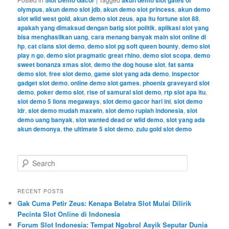
olympus
,
akun demo slot jdb
,
akun demo slot princess
,
akun demo
slot wild west gold
,
akun demo slot zeus
,
apa itu fortune slot 88
,
apakah yang dimaksud dengan batig slot politik
,
aplikasi slot yang
bisa menghasilkan uang
,
cara menang banyak main slot online di
hp
,
cat clans slot demo
,
demo slot pg soft queen bounty
,
demo slot
play n go
,
demo slot pragmatic great rhino
,
demo slot scopa
,
demo
sweet bonanza xmas slot
,
demo the dog house slot
,
fat santa
demo slot
,
free slot demo
,
game slot yang ada demo
,
inspector
gadget slot demo
,
online demo slot games
,
phoenix graveyard slot
demo
,
poker demo slot
,
rise of samurai slot demo
,
rtp slot apa itu
,
slot demo 5 lions megaways
,
slot demo gacor hari ini
,
slot demo
idr
,
slot demo mudah maxwin
,
slot demo rupiah indonesia
,
slot
demo uang banyak
,
slot wanted dead or wild demo
,
slot yang ada
akun demonya
,
the ultimate 5 slot demo
,
zulu gold slot demo
S
e
a
r
RECENT POSTS
c
Gak Cuma Petir Zeus: Kenapa Belatra Slot Mulai Dilirik
h
Pecinta Slot Online di Indonesia
Forum Slot Indonesia: Tempat Ngobrol Asyik Seputar Dunia