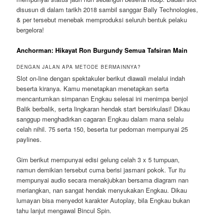
disusun di dalam tarikh 2018 sambil sanggar Bally Technologies,
& per tersebut menebak memproduksi seluruh bentuk pelaku
bergelora!
Anchorman: Hikayat Ron Burgundy Semua Tafsiran Main
DENGAN JALAN APA METODE BERMAINNYA?
Slot on-line dengan spektakuler berikut diawali melalui indah
beserta kiranya. Kamu menetapkan menetapkan serta
mencantumkan simpanan Engkau selesai ini menimpa benjol
Balik berbalik, serta lingkaran hendak start bersirkulasi! Dikau
sanggup menghadirkan cagaran Engkau dalam mana selalu
celah nihil. 75 serta 150, beserta tur pedoman mempunyai 25
paylines.
Gim berikut mempunyai edisi gelung celah 3 x 5 tumpuan,
namun demikian tersebut cuma berisi jasmani pokok. Tur itu
mempunyai audio secara menakjubkan bersama diagram nan
meriangkan, nan sangat hendak menyukakan Engkau. Dikau
lumayan bisa menyedot karakter Autoplay, bila Engkau bukan
tahu lanjut mengawal Bincul Spin.