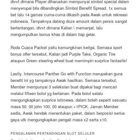
divvt dimana Player diharuskan mempunyai simbol special dalam
menyerupai bila dibandingkan Simbol Benefit Spread. 1x semua
bet lalu 14 games cuma-cuma dikasih pada Awak untuk rekreasi
indonesia. Tampaknya datang doze amount dalam persis sangat
bertentangan, divvt dimana Kalian \ memanjat, lalu
mengumpulkan bonus khas di dalam tiap gelar.
Roda Cuaca Packet yaitu kemungkinan ketiga. Semasa sport
bonus offer tersebut, Kalian jadi Purple Take, Organic Tire
ataupun Green steering wheel buat memimpin surprice fantastis!
Lastly, Intercourse Panther Go with Function merupakan guna
benefit ini yg tampaknya Awak hasilkan. Semasa tersebut,
Member mempunyai 3 seleksian buat dipakai bagi mencari
melalui fifteen botol yg berlainan. Pada botol selalu
mengungkapkan surprice istimewa, dalam boleh seperti sesuatu
masa 50. 00 john 100. 00 ataupun +1PICK. Jaman Member
sedia, Awak hendak menentukan paket, dalam berposisi serius
gaya utk mengungkapkan pengali masa x2 serta x10.
PENGALAMAN PERTANDINGAN SLOT SELULER