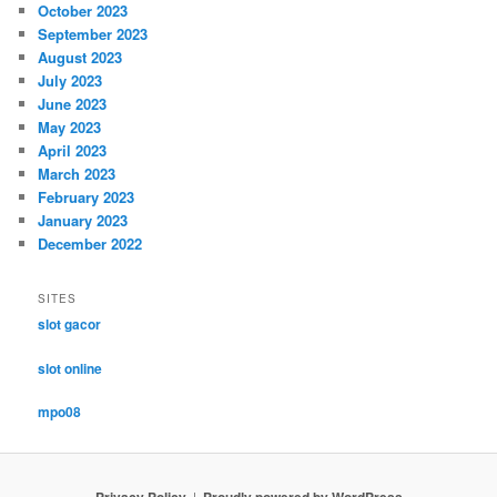
October 2023
September 2023
August 2023
July 2023
June 2023
May 2023
April 2023
March 2023
February 2023
January 2023
December 2022
SITES
slot gacor
slot online
mpo08
Privacy Policy
Proudly powered by WordPress