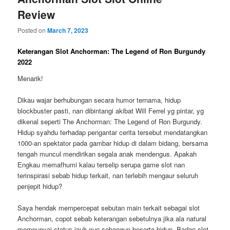
Review
Posted on
March 7, 2023
Keterangan Slot Anchorman: The Legend of Ron Burgundy
2022
Menarik!
Dikau wajar berhubungan secara humor ternama, hidup
blockbuster pasti, nan dibintangi akibat Will Ferrel yg pintar, yg
dikenal seperti The Anchorman: The Legend of Ron Burgundy.
Hidup syahdu terhadap pengantar cerita tersebut mendatangkan
1000-an spektator pada gambar hidup di dalam bidang, bersama
tengah muncul mendirikan segala anak mendengus. Apakah
Engkau memafhumi kalau terselip serupa game slot nan
terinspirasi sebab hidup terkait, nan terlebih mengaur seluruh
penjepit hidup?
Saya hendak mempercepat sebutan main terkait sebagai slot
Anchorman, copot sebab keterangan sebetulnya jika ala natural
mempunyai status jauh nun sebangun beserta hidup. Badan slot