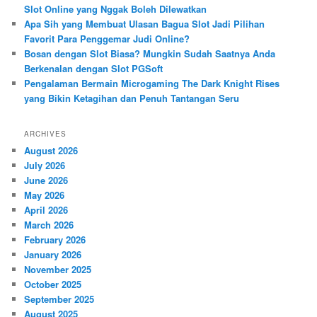
Slot Online yang Nggak Boleh Dilewatkan
Apa Sih yang Membuat Ulasan Bagua Slot Jadi Pilihan
Favorit Para Penggemar Judi Online?
Bosan dengan Slot Biasa? Mungkin Sudah Saatnya Anda
Berkenalan dengan Slot PGSoft
Pengalaman Bermain Microgaming The Dark Knight Rises
yang Bikin Ketagihan dan Penuh Tantangan Seru
ARCHIVES
August 2026
July 2026
June 2026
May 2026
April 2026
March 2026
February 2026
January 2026
November 2025
October 2025
September 2025
August 2025