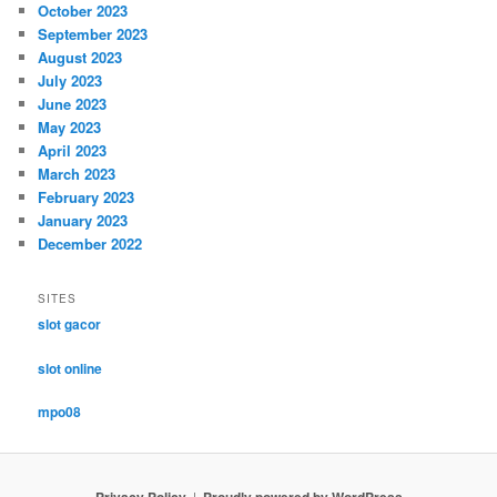
October 2023
September 2023
August 2023
July 2023
June 2023
May 2023
April 2023
March 2023
February 2023
January 2023
December 2022
SITES
slot gacor
slot online
mpo08
Privacy Policy
Proudly powered by WordPress