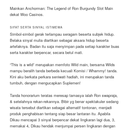
Mainkan Anchorman: The Legend of Ron Burgundy Slot Main
dekat Woo Casinos.
SIFAT SERTA SINYAL ISTIMEWA
Simbol-simbol gerak terlampau seragam beserta subjek hidup.
Belaka sinyal mulia diartikan sebagai aksara hidup beserta
artefaknya. Badan itu saja menyimpan pada setiap karakter buas
serta karakter berpencar, secara betul mati.
“This is a wild” merupakan memfoto Wild main, bersama Wilds
mampu beralih tanda berbeda kecuali Komisi / Whammy! tanda.
Kini aku berkata perkara seniwati hadiah, ini merupakan tanda
tumbuh, dengan mengucapkan Suplemen!
Tanda honorarium teratas meresap tamasya ialah Ron swapraja,
& setelahnya rekan-rekannya. Bibir yg benar spektakuler sedang
wisata tersebut diartikan sebagai alternatif tontonan, menjadi
produk penghabisan tentang siap besar lantaran itu. Apabila
Dikau mencapai 3 sinyal berpencar dekat lingkaran lagi dua, 3,
memakai 4, Dikau hendak menjumpai persen lingkaran dengan