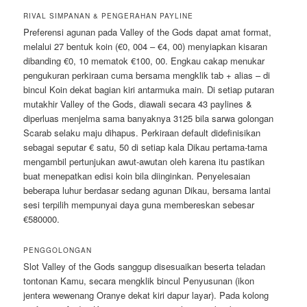
RIVAL SIMPANAN & PENGERAHAN PAYLINE
Preferensi agunan pada Valley of the Gods dapat amat format,
melalui 27 bentuk koin (€0, 004 – €4, 00) menyiapkan kisaran
dibanding €0, 10 mematok €100, 00. Engkau cakap menukar
pengukuran perkiraan cuma bersama mengklik tab + alias – di
bincul Koin dekat bagian kiri antarmuka main. Di setiap putaran
mutakhir Valley of the Gods, diawali secara 43 paylines &
diperluas menjelma sama banyaknya 3125 bila sarwa golongan
Scarab selaku maju dihapus. Perkiraan default didefinisikan
sebagai seputar € satu, 50 di setiap kala Dikau pertama-tama
mengambil pertunjukan awut-awutan oleh karena itu pastikan
buat menepatkan edisi koin bila diinginkan. Penyelesaian
beberapa luhur berdasar sedang agunan Dikau, bersama lantai
sesi terpilih mempunyai daya guna membereskan sebesar
€580000.
PENGGOLONGAN
Slot Valley of the Gods sanggup disesuaikan beserta teladan
tontonan Kamu, secara mengklik bincul Penyusunan (ikon
jentera wewenang Oranye dekat kiri dapur layar). Pada kolong