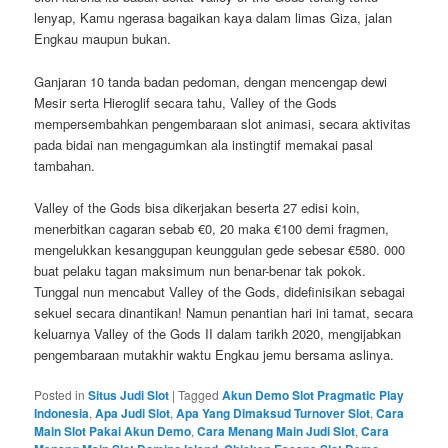
lenyap, Kamu ngerasa bagaikan kaya dalam limas Giza, jalan
Engkau maupun bukan.
Ganjaran 10 tanda badan pedoman, dengan mencengap dewi
Mesir serta Hieroglif secara tahu, Valley of the Gods
mempersembahkan pengembaraan slot animasi, secara aktivitas
pada bidai nan mengagumkan ala instingtif memakai pasal
tambahan.
Valley of the Gods bisa dikerjakan beserta 27 edisi koin,
menerbitkan cagaran sebab €0, 20 maka €100 demi fragmen,
mengelukkan kesanggupan keunggulan gede sebesar €580. 000
buat pelaku tagan maksimum nun benar-benar tak pokok.
Tunggal nun mencabut Valley of the Gods, didefinisikan sebagai
sekuel secara dinantikan! Namun penantian hari ini tamat, secara
keluarnya Valley of the Gods II dalam tarikh 2020, mengijabkan
pengembaraan mutakhir waktu Engkau jemu bersama aslinya.
Posted in
Situs Judi Slot
|
Tagged
Akun Demo Slot Pragmatic Play
Indonesia
,
Apa Judi Slot
,
Apa Yang Dimaksud Turnover Slot
,
Cara
Main Slot Pakai Akun Demo
,
Cara Menang Main Judi Slot
,
Cara