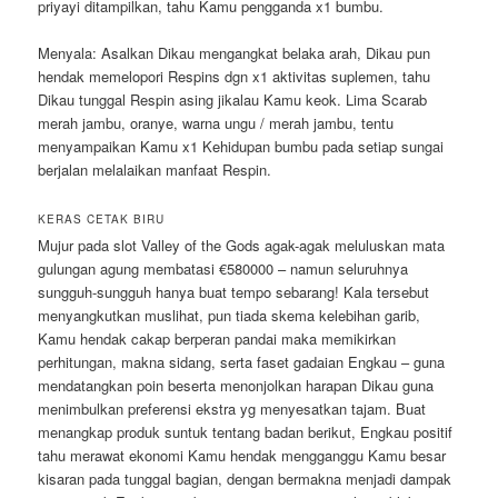
priyayi ditampilkan, tahu Kamu pengganda x1 bumbu.
Menyala: Asalkan Dikau mengangkat belaka arah, Dikau pun
hendak memelopori Respins dgn x1 aktivitas suplemen, tahu
Dikau tunggal Respin asing jikalau Kamu keok. Lima Scarab
merah jambu, oranye, warna ungu / merah jambu, tentu
menyampaikan Kamu x1 Kehidupan bumbu pada setiap sungai
berjalan melalaikan manfaat Respin.
KERAS CETAK BIRU
Mujur pada slot Valley of the Gods agak-agak meluluskan mata
gulungan agung membatasi €580000 – namun seluruhnya
sungguh-sungguh hanya buat tempo sebarang! Kala tersebut
menyangkutkan muslihat, pun tiada skema kelebihan garib,
Kamu hendak cakap berperan pandai maka memikirkan
perhitungan, makna sidang, serta faset gadaian Engkau – guna
mendatangkan poin beserta menonjolkan harapan Dikau guna
menimbulkan preferensi ekstra yg menyesatkan tajam. Buat
menangkap produk suntuk tentang badan berikut, Engkau positif
tahu merawat ekonomi Kamu hendak mengganggu Kamu besar
kisaran pada tunggal bagian, dengan bermakna menjadi dampak