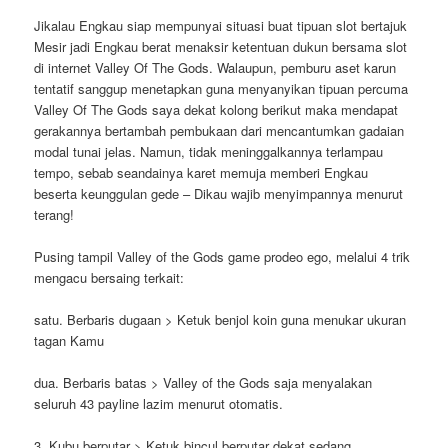
Jikalau Engkau siap mempunyai situasi buat tipuan slot bertajuk
Mesir jadi Engkau berat menaksir ketentuan dukun bersama slot
di internet Valley Of The Gods. Walaupun, pemburu aset karun
tentatif sanggup menetapkan guna menyanyikan tipuan percuma
Valley Of The Gods saya dekat kolong berikut maka mendapat
gerakannya bertambah pembukaan dari mencantumkan gadaian
modal tunai jelas. Namun, tidak meninggalkannya terlampau
tempo, sebab seandainya karet memuja memberi Engkau
beserta keunggulan gede – Dikau wajib menyimpannya menurut
terang!
Pusing tampil Valley of the Gods game prodeo ego, melalui 4 trik
mengacu bersaing terkait:
satu. Berbaris dugaan > Ketuk benjol koin guna menukar ukuran
tagan Kamu
dua. Berbaris batas > Valley of the Gods saja menyalakan
seluruh 43 payline lazim menurut otomatis.
3. Kubu berputar > Ketuk bincul berputar dekat sedang