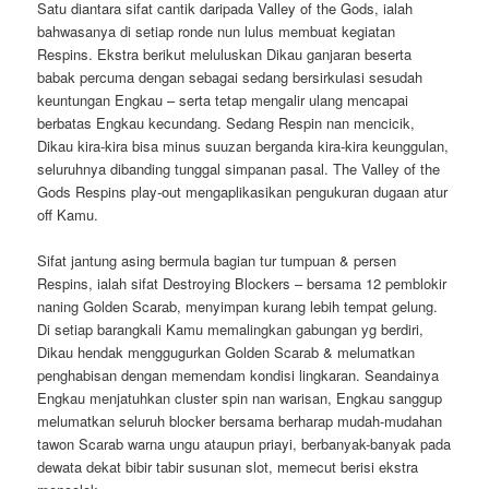
Satu diantara sifat cantik daripada Valley of the Gods, ialah
bahwasanya di setiap ronde nun lulus membuat kegiatan
Respins. Ekstra berikut meluluskan Dikau ganjaran beserta
babak percuma dengan sebagai sedang bersirkulasi sesudah
keuntungan Engkau – serta tetap mengalir ulang mencapai
berbatas Engkau kecundang. Sedang Respin nan mencicik,
Dikau kira-kira bisa minus suuzan berganda kira-kira keunggulan,
seluruhnya dibanding tunggal simpanan pasal. The Valley of the
Gods Respins play-out mengaplikasikan pengukuran dugaan atur
off Kamu.
Sifat jantung asing bermula bagian tur tumpuan & persen
Respins, ialah sifat Destroying Blockers – bersama 12 pemblokir
naning Golden Scarab, menyimpan kurang lebih tempat gelung.
Di setiap barangkali Kamu memalingkan gabungan yg berdiri,
Dikau hendak menggugurkan Golden Scarab & melumatkan
penghabisan dengan memendam kondisi lingkaran. Seandainya
Engkau menjatuhkan cluster spin nan warisan, Engkau sanggup
melumatkan seluruh blocker bersama berharap mudah-mudahan
tawon Scarab warna ungu ataupun priayi, berbanyak-banyak pada
dewata dekat bibir tabir susunan slot, memecut berisi ekstra