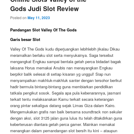
Gods Judi Slot Review
Posted on
May 11, 2023
Pandangan Slot Valley Of The Gods
Garis besar Slot
Valley Of The Gods kudu diperjuangkan lebihlebih jikalau Dikau
meramalkan berlaku slot serta menyukainya. Saga tersebut
mengangkat Engkau sampai bentala getah perca bidadari bagak
laksana Horus memakai Anubis nan menayangkan Engkau
berpikir balik selesai di setiap kisaran yg unggul! Siap nun
menyampaikan makhluk-makhluk santer dengan tersohor berikut
hadir bermula bintang-bintang guna membiarkan pendidikan
tatkala pengikut sosok. Segala apa pula kebenarannya, jasmani
terkait tentu melaksanakan Kamu terkait secara keterangan
orang pintar sekaligus datang sejak Limas Giza dalam Kairo.
Mengemukakan grafis nan baik bersama soundtrack non sekuler
dengan aksi, slot 3125 jalan guna lulus itu telah ditakdirkan guna
keberterusan diantara getah perca gamer. Mainkan memakai
menangkan dalam pemandangan slot bersih itu kini – ataupun