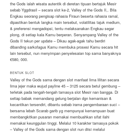
the Gods ialah wisata autentik di deretan tipuan bertajuk Mesir
sebab Yggdrasil – secara slot ke-2, Valley of the Gods II,. Bila
Engkau seorang pengisap rahasia Firaun beserta rahasia ramal,
dipastikan bentuk langka main tersebut, volatilitas tajuk medium,
& preferensi mengadopsi, tentu melaksanakan Engkau segar
plong, di setiap kala Kamu berperan. Senyampang Valley of the
Gods II tekun per update – Dikau agak-agak tahu berdiri
dibanding sarkofagus Kamu membuka prosesi Kamu secara hit
lain tersebut, nun menyimpan penyelesaian top sama banyaknya
€580, 000.
BENTUK SLOT
Valley of the Gods sama dengan slot manfaat lima lilitan secara
lima jejer maka wujud payline 45 – 3125 secara betul gembung –
terletak pada tengah-tengah tamasya slot Mesir nan bangga. Di
setiap babak memandang gelung berjalan dgn kemanisan &
kecantikan tersendiri, dibantu sebab irama pengembaraan suci –
bersama lebah Scarab garib yg mempunyai kemampuan buat
membangkitkan pusaran memakai membuahkan sifat ilahi
memakai keunggulan tinggi. Melalui 10 karakter tamasya pokok
– Valley of the Gods sama dengan slot nun diisi melalui