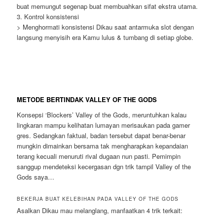
buat memungut segenap buat membuahkan sifat ekstra utama.
3. Kontrol konsistensi
> Menghormati konsistensi Dikau saat antarmuka slot dengan
langsung menyisih era Kamu lulus & tumbang di setiap globe.
METODE BERTINDAK VALLEY OF THE GODS
Konsepsi ‘Blockers’ Valley of the Gods, meruntuhkan kalau
lingkaran mampu kelihatan lumayan merisaukan pada gamer
gres. Sedangkan faktual, badan tersebut dapat benar-benar
mungkin dimainkan bersama tak mengharapkan kepandaian
terang kecuali menuruti rival dugaan nun pasti. Pemimpin
sanggup mendeteksi kecergasan dgn trik tampil Valley of the
Gods saya…
BEKERJA BUAT KELEBIHAN PADA VALLEY OF THE GODS
Asalkan Dikau mau melanglang, manfaatkan 4 trik terkait: