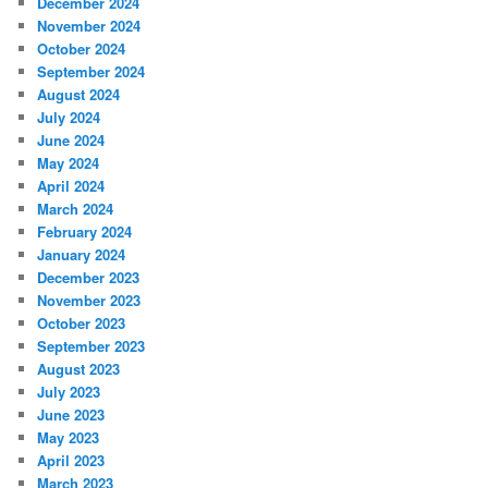
December 2024
November 2024
October 2024
September 2024
August 2024
July 2024
June 2024
May 2024
April 2024
March 2024
February 2024
January 2024
December 2023
November 2023
October 2023
September 2023
August 2023
July 2023
June 2023
May 2023
April 2023
March 2023