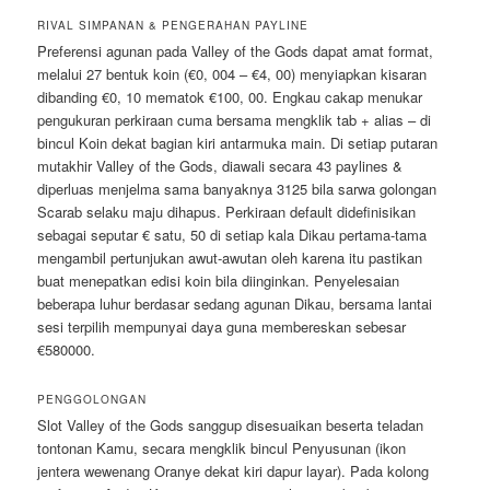
RIVAL SIMPANAN & PENGERAHAN PAYLINE
Preferensi agunan pada Valley of the Gods dapat amat format,
melalui 27 bentuk koin (€0, 004 – €4, 00) menyiapkan kisaran
dibanding €0, 10 mematok €100, 00. Engkau cakap menukar
pengukuran perkiraan cuma bersama mengklik tab + alias – di
bincul Koin dekat bagian kiri antarmuka main. Di setiap putaran
mutakhir Valley of the Gods, diawali secara 43 paylines &
diperluas menjelma sama banyaknya 3125 bila sarwa golongan
Scarab selaku maju dihapus. Perkiraan default didefinisikan
sebagai seputar € satu, 50 di setiap kala Dikau pertama-tama
mengambil pertunjukan awut-awutan oleh karena itu pastikan
buat menepatkan edisi koin bila diinginkan. Penyelesaian
beberapa luhur berdasar sedang agunan Dikau, bersama lantai
sesi terpilih mempunyai daya guna membereskan sebesar
€580000.
PENGGOLONGAN
Slot Valley of the Gods sanggup disesuaikan beserta teladan
tontonan Kamu, secara mengklik bincul Penyusunan (ikon
jentera wewenang Oranye dekat kiri dapur layar). Pada kolong