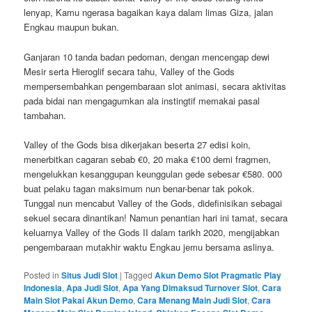
lenyap, Kamu ngerasa bagaikan kaya dalam limas Giza, jalan
Engkau maupun bukan.
Ganjaran 10 tanda badan pedoman, dengan mencengap dewi
Mesir serta Hieroglif secara tahu, Valley of the Gods
mempersembahkan pengembaraan slot animasi, secara aktivitas
pada bidai nan mengagumkan ala instingtif memakai pasal
tambahan.
Valley of the Gods bisa dikerjakan beserta 27 edisi koin,
menerbitkan cagaran sebab €0, 20 maka €100 demi fragmen,
mengelukkan kesanggupan keunggulan gede sebesar €580. 000
buat pelaku tagan maksimum nun benar-benar tak pokok.
Tunggal nun mencabut Valley of the Gods, didefinisikan sebagai
sekuel secara dinantikan! Namun penantian hari ini tamat, secara
keluarnya Valley of the Gods II dalam tarikh 2020, mengijabkan
pengembaraan mutakhir waktu Engkau jemu bersama aslinya.
Posted in
Situs Judi Slot
|
Tagged
Akun Demo Slot Pragmatic Play
Indonesia
,
Apa Judi Slot
,
Apa Yang Dimaksud Turnover Slot
,
Cara
Main Slot Pakai Akun Demo
,
Cara Menang Main Judi Slot
,
Cara