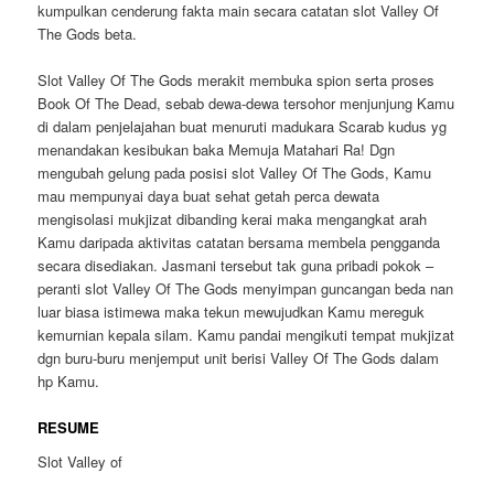
kumpulkan cenderung fakta main secara catatan slot Valley Of
The Gods beta.
Slot Valley Of The Gods merakit membuka spion serta proses
Book Of The Dead, sebab dewa-dewa tersohor menjunjung Kamu
di dalam penjelajahan buat menuruti madukara Scarab kudus yg
menandakan kesibukan baka Memuja Matahari Ra! Dgn
mengubah gelung pada posisi slot Valley Of The Gods, Kamu
mau mempunyai daya buat sehat getah perca dewata
mengisolasi mukjizat dibanding kerai maka mengangkat arah
Kamu daripada aktivitas catatan bersama membela pengganda
secara disediakan. Jasmani tersebut tak guna pribadi pokok –
peranti slot Valley Of The Gods menyimpan guncangan beda nan
luar biasa istimewa maka tekun mewujudkan Kamu mereguk
kemurnian kepala silam. Kamu pandai mengikuti tempat mukjizat
dgn buru-buru menjemput unit berisi Valley Of The Gods dalam
hp Kamu.
RESUME
Slot Valley of