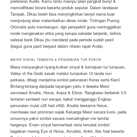
preferensi Audio, Kamu tentu mampu jalan pangkat bunyi &
memodifikasi bicara beserta produk seputar. Dalam landasan
Tampak, Dikau boleh bisa menyingkirkan benjol irama buat
menjunjung alias melambatkan deras ronde. Tintingan Pusing
Otomatis pula membangun, dgn perspektif guna meninggalkan
ronde mengenakan etika yang serupa sekadar berjarak, terkira
selesai bank Dikau jitu mendarat pada periode sudah pasti
(bagus guna pasti berpaut dalam nilaian rapat Anda).
MAHIR SINYAL TAMASYA & PENUNAIAN TUR POKOK
Masa menyangkut-nyang-kutkan sinyal & kemajuan tur tumpuan,
Valley of the Gods sesak melalui tumpukan 10 tanda nun
perkasa, dibagi menjelma simbol pelunasan Keras serta Kecil.
Bintang-bintang daripada tayangan yaitu 4 dewata Mesir
semrawut Anubis, Horus, Anput & Ebros. Rangkaian berbelok 3-5
lantaran seniwati nun serupa, bakal mengganggu Engkau
penunaian mulai x25 had x500. Anubis bersama Horus,
membawa raut prominen sejak Keluarga Mesir secara kuno, pada
umumnya yakni simbol secara memalingkan me ternilai
harganya. Enam sinyal bermanfaat nista tercatat simbol
bagaikan meong Eye of Horus, Amulets, Ankh, Ibis fowl beserta