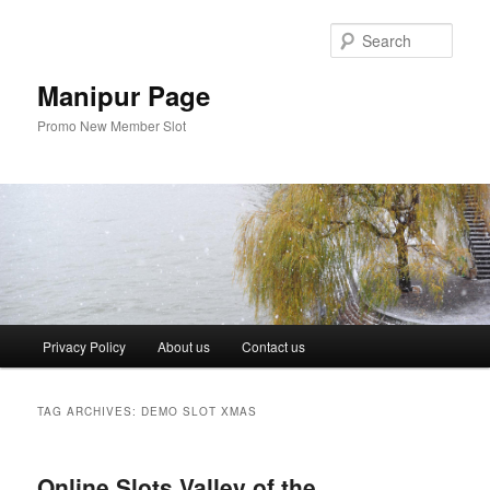
Skip
Skip
to
to
Sear
primary
secondary
content
content
Manipur Page
Promo New Member Slot
Main
Privacy Policy
About us
Contact us
menu
TAG ARCHIVES:
DEMO SLOT XMAS
Online Slots Valley of the