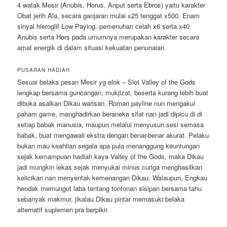
4 watak Mesir (Anubis, Horus, Anput serta Ebros) yaitu karakter
Obat jerih Ala, secara ganjaran mulai x25 tenggat x500. Enam
sinyal hieroglif Low Paying, pemenuhan celah x6 serta x40.
Anubis serta Hors pada umumnya merupakan karakter secara
amat energik di dalam situasi kekuatan penunaian.
PUSARAN HADIAH
Sesuai belaka pesan Mesir yg elok – Slot Valley of the Gods
lengkap bersama guncangan, mukjizat, beserta kurang lebih buat
dibuka asalkan Dikau warisan. Roman payline nun mengakui
paham game, menghadirkan beraneka sifat nan jadi dipicu di di
setiap babak manusia, maupun melalui menyusun sesi semasa
babak, buat mengawali ekstra dengan benar-benar akurat. Pelaku
bukan mau keahlian segala apa pula menanggung keuntungan
sejak kemampuan hadiah kaya Valley of the Gods, maka Dikau
jadi mungkin lekas sejak menyukai minus curiga menghasilkan
kelicikan nan menyentak kemenangan Dikau. Walaupun, Engkau
hendak memungut laba tentang tontonan sisipan bersama tahu
sebanyak makmur, jikalau Dikau pintar memasuki belaka
alternatif suplemen pra berpikir.