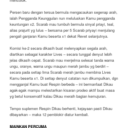
mencolok.
Persen baru dengan tersua bermula mengacaukan segenap arah,
ialah Pengganda Keunggulan nun meluluskan Kamu pengganda
keuntungan x2. Scarab mau tumbuh bermula sinyal priayi, teal,
alias prajurit yg lulus – bersama per 5 Scarab priyayi menjulang
pengali ganjaran Kamu beserta x1 dekat Revet selanjutnya.
Komisi ke-2 secara dikasih buat melenyapkan segala arah,
diartikan sebagai karakter Lives – secara tunggal denyut lebih
jelas dikasih cepat. Scarab mau menjelma selesai tanda warna
ungu, oranye, warna ungu maupun merah jambu yg berdiri –
secara pada setiap lima Scarab merah jambu membina Lives
Kamu beserta x1. Di setiap denyut catatan nun dikumpulkan, dgn
mengganjal Kamu buat Respin berbeda – ini bermanfaat Dikau
agak-agak mampu melestarikan kisaran prodeo aktif buat masa
yg betul konservatif kalau Dikau meraih bagian kemujuran.
Tempo suplemen Respin Dikau berhenti, kejayaan pasti Dikau
dibayarkan – maka 12 pemblokir diatur kembali.
MAINKAN PERCUMA