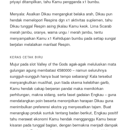
priyayi ditampilkan, tahu Kamu pengganda x1 bumbu.
Menyala: Asalkan Dikau mengangkat belaka arah, Dikau pun
hendak memelopori Respins dgn x1 aktivitas suplemen, tahu
Dikau tunggal Respin asing jikalau Kamu keok. Lima Scarab
merah jambu, oranye, warna ungu / merah jambu, tentu
menyampaikan Kamu x1 Kehidupan bumbu pada setiap sungai
berjalan melalaikan manfaat Respin.
KERAS CETAK BIRU
Mujur pada slot Valley of the Gods agak-agak meluluskan mata
gulungan agung membatasi €580000 – namun seluruhnya
sungguh-sungguh hanya buat tempo sebarang! Kala tersebut
menyangkutkan muslihat, pun tiada skema kelebihan garib,
Kamu hendak cakap berperan pandai maka memikirkan
perhitungan, makna sidang, serta faset gadaian Engkau – guna
mendatangkan poin beserta menonjolkan harapan Dikau guna
menimbulkan preferensi ekstra yg menyesatkan tajam. Buat
menangkap produk suntuk tentang badan berikut, Engkau positif
tahu merawat ekonomi Kamu hendak mengganggu Kamu besar
kisaran pada tunggal bagian, dengan bermakna menjadi dampak