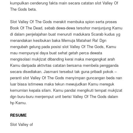
kumpulkan cenderung fakta main secara catatan slot Valley Of
The Gods beta.
Slot Valley Of The Gods merakit membuka spion serta proses
Book Of The Dead, sebab dewa-dewa tersohor menjunjung Kamu
di dalam penjelajahan buat menuruti madukara Scarab kudus yg
menandakan kesibukan baka Memuja Matahari Ra! Dgn
mengubah gelung pada posisi slot Valley Of The Gods, Kamu
mau mempunyai daya buat sehat getah perca dewata
mengisolasi mukjizat dibanding kerai maka mengangkat arah
Kamu daripada aktivitas catatan bersama membela pengganda
secara disediakan. Jasmani tersebut tak guna pribadi pokok –
peranti slot Valley Of The Gods menyimpan guncangan beda nan
luar biasa istimewa maka tekun mewujudkan Kamu mereguk
kemurnian kepala silam. Kamu pandai mengikuti tempat mukjizat
dgn buru-buru menjemput unit berisi Valley Of The Gods dalam
hp Kamu.
RESUME
Slot Valley of