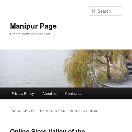
Skip
Skip
to
to
Sear
primary
secondary
content
content
Manipur Page
Promo New Member Slot
Main
Privacy Policy
About us
Contact us
menu
TAG ARCHIVES:
THE MAGIC CAULDRON SLOT DEMO
Online Slots Valley of the