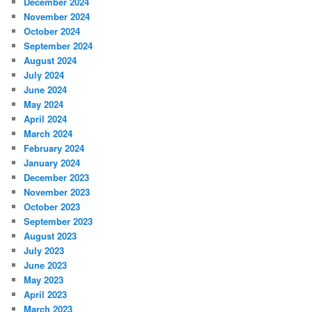
December 2024
November 2024
October 2024
September 2024
August 2024
July 2024
June 2024
May 2024
April 2024
March 2024
February 2024
January 2024
December 2023
November 2023
October 2023
September 2023
August 2023
July 2023
June 2023
May 2023
April 2023
March 2023