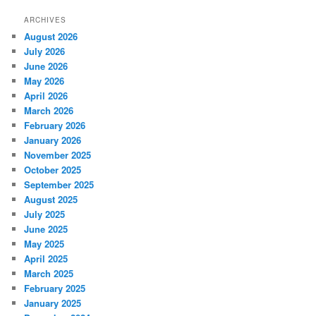
ARCHIVES
August 2026
July 2026
June 2026
May 2026
April 2026
March 2026
February 2026
January 2026
November 2025
October 2025
September 2025
August 2025
July 2025
June 2025
May 2025
April 2025
March 2025
February 2025
January 2025