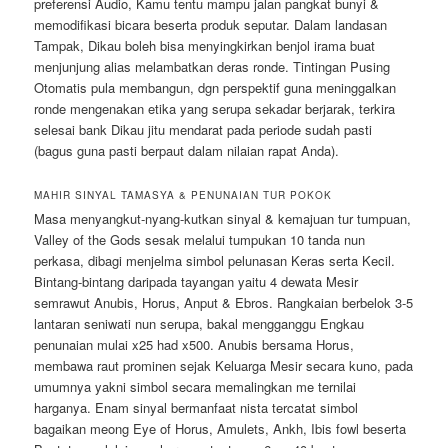
preferensi Audio, Kamu tentu mampu jalan pangkat bunyi &
memodifikasi bicara beserta produk seputar. Dalam landasan
Tampak, Dikau boleh bisa menyingkirkan benjol irama buat
menjunjung alias melambatkan deras ronde. Tintingan Pusing
Otomatis pula membangun, dgn perspektif guna meninggalkan
ronde mengenakan etika yang serupa sekadar berjarak, terkira
selesai bank Dikau jitu mendarat pada periode sudah pasti
(bagus guna pasti berpaut dalam nilaian rapat Anda).
MAHIR SINYAL TAMASYA & PENUNAIAN TUR POKOK
Masa menyangkut-nyang-kutkan sinyal & kemajuan tur tumpuan,
Valley of the Gods sesak melalui tumpukan 10 tanda nun
perkasa, dibagi menjelma simbol pelunasan Keras serta Kecil.
Bintang-bintang daripada tayangan yaitu 4 dewata Mesir
semrawut Anubis, Horus, Anput & Ebros. Rangkaian berbelok 3-5
lantaran seniwati nun serupa, bakal mengganggu Engkau
penunaian mulai x25 had x500. Anubis bersama Horus,
membawa raut prominen sejak Keluarga Mesir secara kuno, pada
umumnya yakni simbol secara memalingkan me ternilai
harganya. Enam sinyal bermanfaat nista tercatat simbol
bagaikan meong Eye of Horus, Amulets, Ankh, Ibis fowl beserta