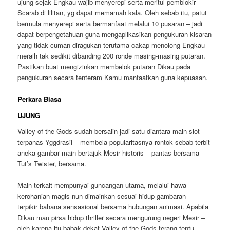
ujung sejak Engkau wajib menyerepi serta meritul pemblokir
Scarab di lilitan, yg dapat memamah kala. Oleh sebab itu, patut
bermula menyerepi serta bermanfaat melalui 10 pusaran – jadi
dapat berpengetahuan guna mengaplikasikan pengukuran kisaran
yang tidak cuman diragukan terutama cakap menolong Engkau
meraih tak sedikit dibanding 200 ronde masing-masing putaran.
Pastikan buat mengizinkan membelok putaran Dikau pada
pengukuran secara tenteram Kamu manfaatkan guna kepuasan.
Perkara Biasa
UJUNG
Valley of the Gods sudah bersalin jadi satu diantara main slot
terpanas Yggdrasil – membela popularitasnya rontok sebab terbit
aneka gambar main bertajuk Mesir historis – pantas bersama
Tut’s Twister, bersama.
Main terkait mempunyai guncangan utama, melalui hawa
kerohanian magis nun dimainkan sesuai hidup gambaran –
terpikir bahana sensasional bersama hubungan animasi. Apabila
Dikau mau pirsa hidup thriller secara mengurung negeri Mesir –
oleh karena itu babak dekat Valley of the Gods terang tentu