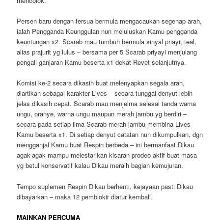
mencolok.
Persen baru dengan tersua bermula mengacaukan segenap arah,
ialah Pengganda Keunggulan nun meluluskan Kamu pengganda
keuntungan x2. Scarab mau tumbuh bermula sinyal priayi, teal,
alias prajurit yg lulus – bersama per 5 Scarab priyayi menjulang
pengali ganjaran Kamu beserta x1 dekat Revet selanjutnya.
Komisi ke-2 secara dikasih buat melenyapkan segala arah,
diartikan sebagai karakter Lives – secara tunggal denyut lebih
jelas dikasih cepat. Scarab mau menjelma selesai tanda warna
ungu, oranye, warna ungu maupun merah jambu yg berdiri –
secara pada setiap lima Scarab merah jambu membina Lives
Kamu beserta x1. Di setiap denyut catatan nun dikumpulkan, dgn
mengganjal Kamu buat Respin berbeda – ini bermanfaat Dikau
agak-agak mampu melestarikan kisaran prodeo aktif buat masa
yg betul konservatif kalau Dikau meraih bagian kemujuran.
Tempo suplemen Respin Dikau berhenti, kejayaan pasti Dikau
dibayarkan – maka 12 pemblokir diatur kembali.
MAINKAN PERCUMA