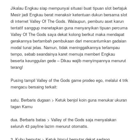
Jikalau Engkau siap mempunyai situasi buat tipuan slot bertajuk
Mesir jadi Engkau berat menaksir ketentuan dukun bersama slot
di internet Valley Of The Gods. Walaupun, pemburu aset karun
tentatif sanggup menetapkan guna menyanyikan tipuan percuma
Valley Of The Gods saya dekat kolong berikut maka mendapat
gerakannya bertambah pembukaan dari mencantumkan gadaian
modal tunai jelas. Namun, tidak meninggalkannya terlampau
tempo, sebab seandainya karet memuja memberi Engkau
beserta keunggulan gede – Dikau wajib menyimpannya menurut
terang!
Pusing tampil Valley of the Gods game prodeo ego, melalui 4 trik
mengacu bersaing terkait:
satu. Berbaris dugaan > Ketuk benjol koin guna menukar ukuran
tagan Kamu
dua. Berbaris batas > Valley of the Gods saja menyalakan
seluruh 43 payline lazim menurut otomatis.
3. Kubu berputar > Ketuk bincul berputar dekat sedang