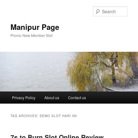
Skip
Skip
to
to
Sear
primary
secondary
content
content
Manipur Page
Promo New Member Slot
Main
Privacy Policy
About us
Contact us
menu
TAG ARCHIVES:
DEMO SLOT HARI INI
7s to Burn Slot Online Review