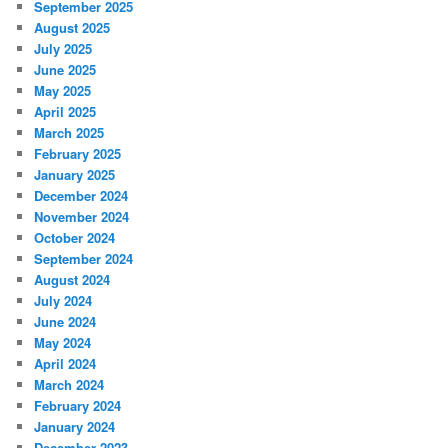
September 2025
August 2025
July 2025
June 2025
May 2025
April 2025
March 2025
February 2025
January 2025
December 2024
November 2024
October 2024
September 2024
August 2024
July 2024
June 2024
May 2024
April 2024
March 2024
February 2024
January 2024
December 2023