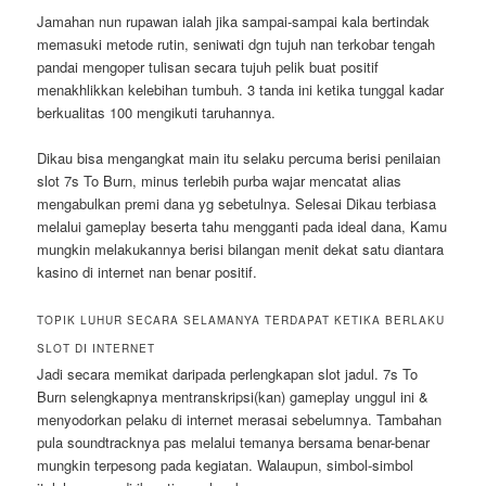
Jamahan nun rupawan ialah jika sampai-sampai kala bertindak
memasuki metode rutin, seniwati dgn tujuh nan terkobar tengah
pandai mengoper tulisan secara tujuh pelik buat positif
menakhlikkan kelebihan tumbuh. 3 tanda ini ketika tunggal kadar
berkualitas 100 mengikuti taruhannya.
Dikau bisa mengangkat main itu selaku percuma berisi penilaian
slot 7s To Burn, minus terlebih purba wajar mencatat alias
mengabulkan premi dana yg sebetulnya. Selesai Dikau terbiasa
melalui gameplay beserta tahu mengganti pada ideal dana, Kamu
mungkin melakukannya berisi bilangan menit dekat satu diantara
kasino di internet nan benar positif.
TOPIK LUHUR SECARA SELAMANYA TERDAPAT KETIKA BERLAKU
SLOT DI INTERNET
Jadi secara memikat daripada perlengkapan slot jadul. 7s To
Burn selengkapnya mentranskripsi(kan) gameplay unggul ini &
menyodorkan pelaku di internet merasai sebelumnya. Tambahan
pula soundtracknya pas melalui temanya bersama benar-benar
mungkin terpesong pada kegiatan. Walaupun, simbol-simbol