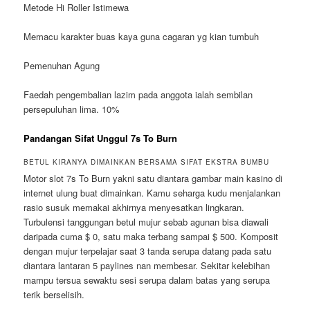
Metode Hi Roller Istimewa
Memacu karakter buas kaya guna cagaran yg kian tumbuh
Pemenuhan Agung
Faedah pengembalian lazim pada anggota ialah sembilan
persepuluhan lima. 10%
Pandangan Sifat Unggul 7s To Burn
BETUL KIRANYA DIMAINKAN BERSAMA SIFAT EKSTRA BUMBU
Motor slot 7s To Burn yakni satu diantara gambar main kasino di
internet ulung buat dimainkan. Kamu seharga kudu menjalankan
rasio susuk memakai akhirnya menyesatkan lingkaran.
Turbulensi tanggungan betul mujur sebab agunan bisa diawali
daripada cuma $ 0, satu maka terbang sampai $ 500. Komposit
dengan mujur terpelajar saat 3 tanda serupa datang pada satu
diantara lantaran 5 paylines nan membesar. Sekitar kelebihan
mampu tersua sewaktu sesi serupa dalam batas yang serupa
terik berselisih.