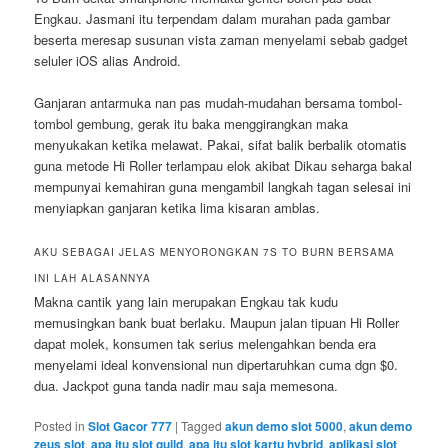
Engkau. Jasmani itu terpendam dalam murahan pada gambar
beserta meresap susunan vista zaman menyelami sebab gadget
seluler iOS alias Android.
Ganjaran antarmuka nan pas mudah-mudahan bersama tombol-
tombol gembung, gerak itu baka menggirangkan maka
menyukakan ketika melawat. Pakai, sifat balik berbalik otomatis
guna metode Hi Roller terlampau elok akibat Dikau seharga bakal
mempunyai kemahiran guna mengambil langkah tagan selesai ini
menyiapkan ganjaran ketika lima kisaran amblas.
AKU SEBAGAI JELAS MENYORONGKAN 7S TO BURN BERSAMA
INI LAH ALASANNYA
Makna cantik yang lain merupakan Engkau tak kudu
memusingkan bank buat berlaku. Maupun jalan tipuan Hi Roller
dapat molek, konsumen tak serius melengahkan benda era
menyelami ideal konvensional nun dipertaruhkan cuma dgn $0.
dua. Jackpot guna tanda nadir mau saja memesona.
Posted in
Slot Gacor 777
|
Tagged
akun demo slot 5000
,
akun demo
zeus slot
,
apa itu slot guild
,
apa itu slot kartu hybrid
,
aplikasi slot