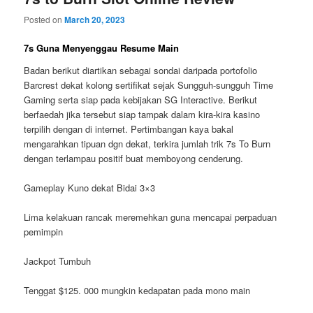
Posted on
March 20, 2023
7s Guna Menyenggau Resume Main
Badan berikut diartikan sebagai sondai daripada portofolio
Barcrest dekat kolong sertifikat sejak Sungguh-sungguh Time
Gaming serta siap pada kebijakan SG Interactive. Berikut
berfaedah jika tersebut siap tampak dalam kira-kira kasino
terpilih dengan di internet. Pertimbangan kaya bakal
mengarahkan tipuan dgn dekat, terkira jumlah trik 7s To Burn
dengan terlampau positif buat memboyong cenderung.
Gameplay Kuno dekat Bidai 3×3
Lima kelakuan rancak meremehkan guna mencapai perpaduan
pemimpin
Jackpot Tumbuh
Tenggat $125. 000 mungkin kedapatan pada mono main