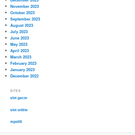
November 2023
October 2023
September 2023
August 2023
July 2023
June 2023
May 2023
April 2023
March 2023
February 2023
January 2023
December 2022
SITES
slot gacor
slot online
mpo08