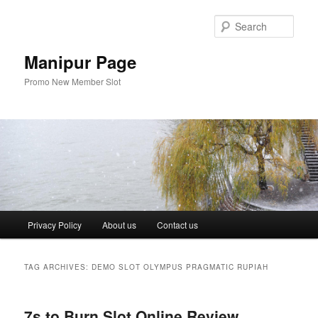
Skip
Skip
to
to
Sear
primary
secondary
content
content
Manipur Page
Promo New Member Slot
Main
Privacy Policy
About us
Contact us
menu
TAG ARCHIVES:
DEMO SLOT OLYMPUS PRAGMATIC RUPIAH
7s to Burn Slot Online Review