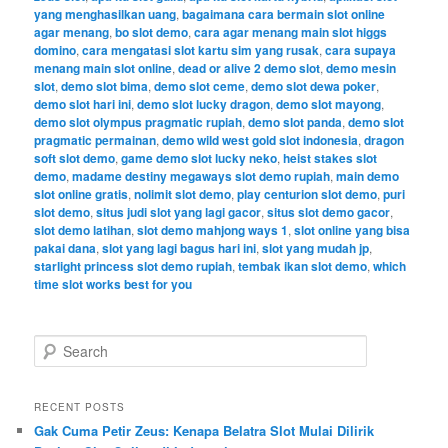
yang menghasilkan uang
,
bagaimana cara bermain slot online
agar menang
,
bo slot demo
,
cara agar menang main slot higgs
domino
,
cara mengatasi slot kartu sim yang rusak
,
cara supaya
menang main slot online
,
dead or alive 2 demo slot
,
demo mesin
slot
,
demo slot bima
,
demo slot ceme
,
demo slot dewa poker
,
demo slot hari ini
,
demo slot lucky dragon
,
demo slot mayong
,
demo slot olympus pragmatic rupiah
,
demo slot panda
,
demo slot
pragmatic permainan
,
demo wild west gold slot indonesia
,
dragon
soft slot demo
,
game demo slot lucky neko
,
heist stakes slot
demo
,
madame destiny megaways slot demo rupiah
,
main demo
slot online gratis
,
nolimit slot demo
,
play centurion slot demo
,
puri
slot demo
,
situs judi slot yang lagi gacor
,
situs slot demo gacor
,
slot demo latihan
,
slot demo mahjong ways 1
,
slot online yang bisa
pakai dana
,
slot yang lagi bagus hari ini
,
slot yang mudah jp
,
starlight princess slot demo rupiah
,
tembak ikan slot demo
,
which
time slot works best for you
S
e
a
r
RECENT POSTS
c
Gak Cuma Petir Zeus: Kenapa Belatra Slot Mulai Dilirik
h