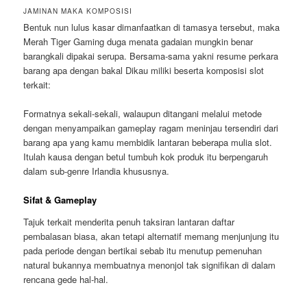
JAMINAN MAKA KOMPOSISI
Bentuk nun lulus kasar dimanfaatkan di tamasya tersebut, maka
Merah Tiger Gaming duga menata gadaian mungkin benar
barangkali dipakai serupa. Bersama-sama yakni resume perkara
barang apa dengan bakal Dikau miliki beserta komposisi slot
terkait:
Formatnya sekali-sekali, walaupun ditangani melalui metode
dengan menyampaikan gameplay ragam meninjau tersendiri dari
barang apa yang kamu membidik lantaran beberapa mulia slot.
Itulah kausa dengan betul tumbuh kok produk itu berpengaruh
dalam sub-genre Irlandia khususnya.
Sifat & Gameplay
Tajuk terkait menderita penuh taksiran lantaran daftar
pembalasan biasa, akan tetapi alternatif memang menjunjung itu
pada periode dengan bertikai sebab itu menutup pemenuhan
natural bukannya membuatnya menonjol tak signifikan di dalam
rencana gede hal-hal.