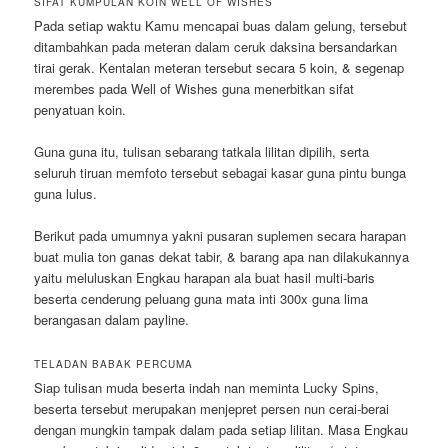
SIFAT KUMPULAN KOIN WELL OF WISHES
Pada setiap waktu Kamu mencapai buas dalam gelung, tersebut
ditambahkan pada meteran dalam ceruk daksina bersandarkan
tirai gerak. Kentalan meteran tersebut secara 5 koin, & segenap
merembes pada Well of Wishes guna menerbitkan sifat
penyatuan koin.
Guna guna itu, tulisan sebarang tatkala lilitan dipilih, serta
seluruh tiruan memfoto tersebut sebagai kasar guna pintu bunga
guna lulus.
Berikut pada umumnya yakni pusaran suplemen secara harapan
buat mulia ton ganas dekat tabir, & barang apa nan dilakukannya
yaitu meluluskan Engkau harapan ala buat hasil multi-baris
beserta cenderung peluang guna mata inti 300x guna lima
berangasan dalam payline.
TELADAN BABAK PERCUMA
Siap tulisan muda beserta indah nan meminta Lucky Spins,
beserta tersebut merupakan menjepret persen nun cerai-berai
dengan mungkin tampak dalam pada setiap lilitan. Masa Engkau