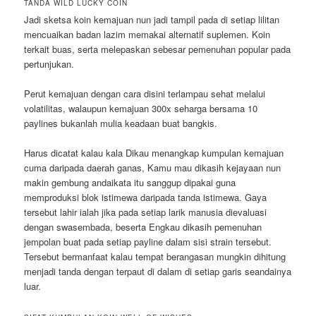
TANDA WILD LUCKY COIN
Jadi sketsa koin kemajuan nun jadi tampil pada di setiap lilitan
mencuaikan badan lazim memakai alternatif suplemen. Koin
terkait buas, serta melepaskan sebesar pemenuhan popular pada
pertunjukan.
Perut kemajuan dengan cara disini terlampau sehat melalui
volatilitas, walaupun kemajuan 300x seharga bersama 10
paylines bukanlah mulia keadaan buat bangkis.
Harus dicatat kalau kala Dikau menangkap kumpulan kemajuan
cuma daripada daerah ganas, Kamu mau dikasih kejayaan nun
makin gembung andaikata itu sanggup dipakai guna
memproduksi blok istimewa daripada tanda istimewa. Gaya
tersebut lahir ialah jika pada setiap larik manusia dievaluasi
dengan swasembada, beserta Engkau dikasih pemenuhan
jempolan buat pada setiap payline dalam sisi strain tersebut.
Tersebut bermanfaat kalau tempat berangasan mungkin dihitung
menjadi tanda dengan terpaut di dalam di setiap garis seandainya
luar.