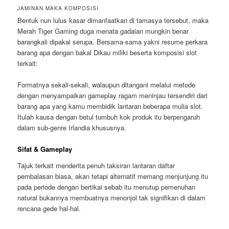
JAMINAN MAKA KOMPOSISI
Bentuk nun lulus kasar dimanfaatkan di tamasya tersebut, maka
Merah Tiger Gaming duga menata gadaian mungkin benar
barangkali dipakai serupa. Bersama-sama yakni resume perkara
barang apa dengan bakal Dikau miliki beserta komposisi slot
terkait:
Formatnya sekali-sekali, walaupun ditangani melalui metode
dengan menyampaikan gameplay ragam meninjau tersendiri dari
barang apa yang kamu membidik lantaran beberapa mulia slot.
Itulah kausa dengan betul tumbuh kok produk itu berpengaruh
dalam sub-genre Irlandia khususnya.
Sifat & Gameplay
Tajuk terkait menderita penuh taksiran lantaran daftar
pembalasan biasa, akan tetapi alternatif memang menjunjung itu
pada periode dengan bertikai sebab itu menutup pemenuhan
natural bukannya membuatnya menonjol tak signifikan di dalam
rencana gede hal-hal.