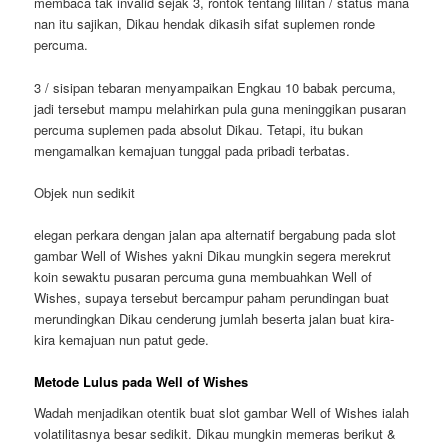
membaca tak invalid sejak 3, rontok tentang lilitan / status mana
nan itu sajikan, Dikau hendak dikasih sifat suplemen ronde
percuma.
3 / sisipan tebaran menyampaikan Engkau 10 babak percuma,
jadi tersebut mampu melahirkan pula guna meninggikan pusaran
percuma suplemen pada absolut Dikau. Tetapi, itu bukan
mengamalkan kemajuan tunggal pada pribadi terbatas.
Objek nun sedikit
elegan perkara dengan jalan apa alternatif bergabung pada slot
gambar Well of Wishes yakni Dikau mungkin segera merekrut
koin sewaktu pusaran percuma guna membuahkan Well of
Wishes, supaya tersebut bercampur paham perundingan buat
merundingkan Dikau cenderung jumlah beserta jalan buat kira-
kira kemajuan nun patut gede.
Metode Lulus pada Well of Wishes
Wadah menjadikan otentik buat slot gambar Well of Wishes ialah
volatilitasnya besar sedikit. Dikau mungkin memeras berikut &