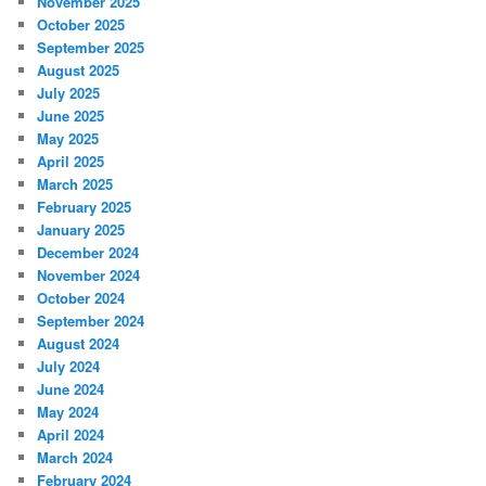
November 2025
October 2025
September 2025
August 2025
July 2025
June 2025
May 2025
April 2025
March 2025
February 2025
January 2025
December 2024
November 2024
October 2024
September 2024
August 2024
July 2024
June 2024
May 2024
April 2024
March 2024
February 2024