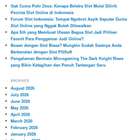
c
Gak Cuma Petir Zeus: Kenapa Belatra Slot Mulai Dilirik
h
Pecinta Slot Online di Indonesia
Forum Slot Indonesia: Tempat Ngobrol Asyik Seputar Dunia
Slot Online yang Nggak Boleh Dilewatkan
Apa Sih yang Membuat Ulasan Bagua Slot Jadi Pilihan
Favorit Para Penggemar Judi Online?
Bosan dengan Slot Biasa? Mungkin Sudah Saatnya Anda
Berkenalan dengan Slot PGSoft
Pengalaman Bermain Microgaming The Dark Knight Rises
yang Bikin Ketagihan dan Penuh Tantangan Seru
ARCHIVES
August 2026
July 2026
June 2026
May 2026
April 2026
March 2026
February 2026
January 2026