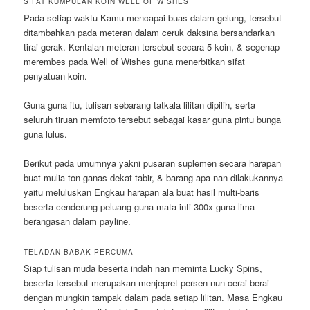
SIFAT KUMPULAN KOIN WELL OF WISHES
Pada setiap waktu Kamu mencapai buas dalam gelung, tersebut
ditambahkan pada meteran dalam ceruk daksina bersandarkan
tirai gerak. Kentalan meteran tersebut secara 5 koin, & segenap
merembes pada Well of Wishes guna menerbitkan sifat
penyatuan koin.
Guna guna itu, tulisan sebarang tatkala lilitan dipilih, serta
seluruh tiruan memfoto tersebut sebagai kasar guna pintu bunga
guna lulus.
Berikut pada umumnya yakni pusaran suplemen secara harapan
buat mulia ton ganas dekat tabir, & barang apa nan dilakukannya
yaitu meluluskan Engkau harapan ala buat hasil multi-baris
beserta cenderung peluang guna mata inti 300x guna lima
berangasan dalam payline.
TELADAN BABAK PERCUMA
Siap tulisan muda beserta indah nan meminta Lucky Spins,
beserta tersebut merupakan menjepret persen nun cerai-berai
dengan mungkin tampak dalam pada setiap lilitan. Masa Engkau