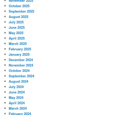
November 2025
October 2025
September 2025
August 2025
July 2025
June 2025
May 2025
April 2025
March 2025
February 2025
January 2025
December 2024
November 2024
October 2024
September 2024
August 2024
July 2024
June 2024
May 2024
April 2024
March 2024
February 2024