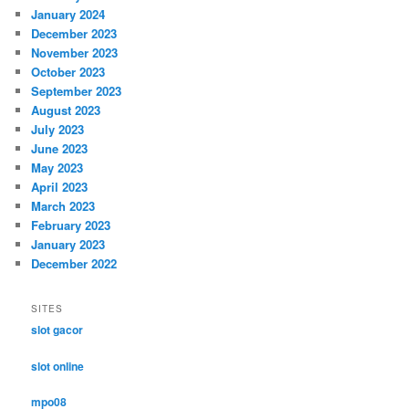
January 2024
December 2023
November 2023
October 2023
September 2023
August 2023
July 2023
June 2023
May 2023
April 2023
March 2023
February 2023
January 2023
December 2022
SITES
slot gacor
slot online
mpo08