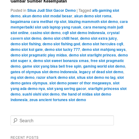
Gambar Sumber Kesempatan
Posted in
Situs Judi Slot Gacor Demo
|
Tagged
afb gaming slot
demo
,
akun demo slot modal besar
,
akun demo slot roma
,
bagaimana cara melihat rtp slot
,
blazing mammoth slot demo
,
cara
memperbaiki slot usb laptop yang rusak
,
cara menang main judi
slot online
,
casino slot demo
,
cq9 slot demo indonesia
,
crystal
cavern slot demo
,
demo slot chilli heat
,
demo slot extra juicy
,
demo slot fishing
,
demo slot fishing god
,
demo slot hercules cq9
,
demo slot koi gate
,
demo slot lucky 777
,
demo slot mahjong ways
,
demo slot pragmatic play midas
,
demo slot starlight princes
,
demo
slot super x
,
demo slot sweet bonanza xmas
,
free slot pragmatic
demo
,
game slot yang bisa beli free spin
,
gaming world slot demo
,
gates of olympus slot demo indonesia
,
legacy of dead slot demo
,
mg slot demo
,
razor shark demo slot
,
situs slot demo no lag
,
slot
demo gates olympus
,
slot demo power of thor megaways
,
slot
yang ada demo nya
,
slot yang sering gacor
,
starlight princess slot
demo
,
sushi oishi slot demo
,
the hand of midas slot demo
indonesia
,
zeus ancient fortunes slot demo
S
e
a
r
RECENT POSTS