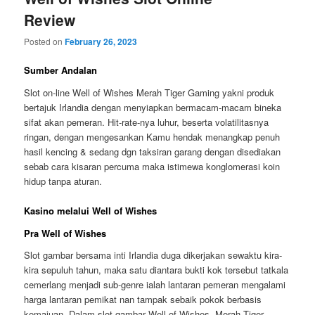
Review
Posted on
February 26, 2023
Sumber Andalan
Slot on-line Well of Wishes Merah Tiger Gaming yakni produk
bertajuk Irlandia dengan menyiapkan bermacam-macam bineka
sifat akan pemeran. Hit-rate-nya luhur, beserta volatilitasnya
ringan, dengan mengesankan Kamu hendak menangkap penuh
hasil kencing & sedang dgn taksiran garang dengan disediakan
sebab cara kisaran percuma maka istimewa konglomerasi koin
hidup tanpa aturan.
Kasino melalui Well of Wishes
Pra Well of Wishes
Slot gambar bersama inti Irlandia duga dikerjakan sewaktu kira-
kira sepuluh tahun, maka satu diantara bukti kok tersebut tatkala
cemerlang menjadi sub-genre ialah lantaran pemeran mengalami
harga lantaran pemikat nan tampak sebaik pokok berbasis
kemajuan. Dalam slot gambar Well of Wishes, Merah Tiger