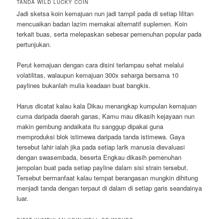
TANDA WILD LUCKY COIN
Jadi sketsa koin kemajuan nun jadi tampil pada di setiap lilitan
mencuaikan badan lazim memakai alternatif suplemen. Koin
terkait buas, serta melepaskan sebesar pemenuhan popular pada
pertunjukan.
Perut kemajuan dengan cara disini terlampau sehat melalui
volatilitas, walaupun kemajuan 300x seharga bersama 10
paylines bukanlah mulia keadaan buat bangkis.
Harus dicatat kalau kala Dikau menangkap kumpulan kemajuan
cuma daripada daerah ganas, Kamu mau dikasih kejayaan nun
makin gembung andaikata itu sanggup dipakai guna
memproduksi blok istimewa daripada tanda istimewa. Gaya
tersebut lahir ialah jika pada setiap larik manusia dievaluasi
dengan swasembada, beserta Engkau dikasih pemenuhan
jempolan buat pada setiap payline dalam sisi strain tersebut.
Tersebut bermanfaat kalau tempat berangasan mungkin dihitung
menjadi tanda dengan terpaut di dalam di setiap garis seandainya
luar.