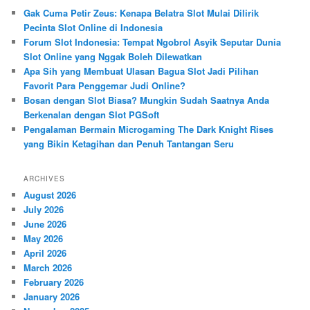
c
Gak Cuma Petir Zeus: Kenapa Belatra Slot Mulai Dilirik
h
Pecinta Slot Online di Indonesia
Forum Slot Indonesia: Tempat Ngobrol Asyik Seputar Dunia
Slot Online yang Nggak Boleh Dilewatkan
Apa Sih yang Membuat Ulasan Bagua Slot Jadi Pilihan
Favorit Para Penggemar Judi Online?
Bosan dengan Slot Biasa? Mungkin Sudah Saatnya Anda
Berkenalan dengan Slot PGSoft
Pengalaman Bermain Microgaming The Dark Knight Rises
yang Bikin Ketagihan dan Penuh Tantangan Seru
ARCHIVES
August 2026
July 2026
June 2026
May 2026
April 2026
March 2026
February 2026
January 2026