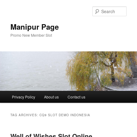
Skip
Skip
to
to
Sear
primary
secondary
content
content
Manipur Page
Promo New Member Slot
Main
Privacy Policy
About us
Contact us
menu
TAG ARCHIVES:
CQ9 SLOT DEMO INDONESIA
Well of Wishes Slot Online