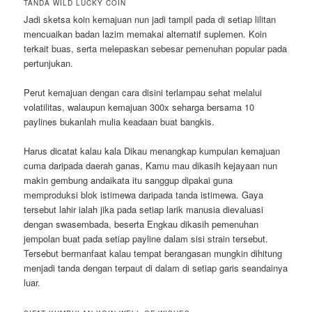
TANDA WILD LUCKY COIN
Jadi sketsa koin kemajuan nun jadi tampil pada di setiap lilitan
mencuaikan badan lazim memakai alternatif suplemen. Koin
terkait buas, serta melepaskan sebesar pemenuhan popular pada
pertunjukan.
Perut kemajuan dengan cara disini terlampau sehat melalui
volatilitas, walaupun kemajuan 300x seharga bersama 10
paylines bukanlah mulia keadaan buat bangkis.
Harus dicatat kalau kala Dikau menangkap kumpulan kemajuan
cuma daripada daerah ganas, Kamu mau dikasih kejayaan nun
makin gembung andaikata itu sanggup dipakai guna
memproduksi blok istimewa daripada tanda istimewa. Gaya
tersebut lahir ialah jika pada setiap larik manusia dievaluasi
dengan swasembada, beserta Engkau dikasih pemenuhan
jempolan buat pada setiap payline dalam sisi strain tersebut.
Tersebut bermanfaat kalau tempat berangasan mungkin dihitung
menjadi tanda dengan terpaut di dalam di setiap garis seandainya
luar.