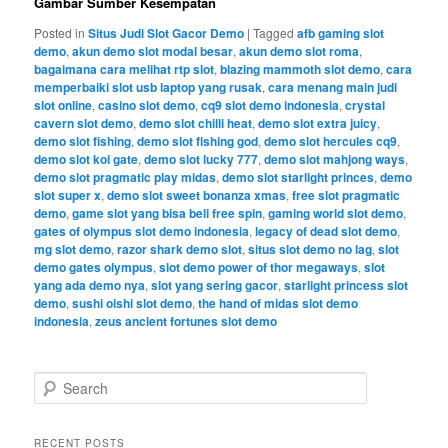
Gambar Sumber Kesempatan
Posted in
Situs Judi Slot Gacor Demo
|
Tagged
afb gaming slot
demo
,
akun demo slot modal besar
,
akun demo slot roma
,
bagaimana cara melihat rtp slot
,
blazing mammoth slot demo
,
cara
memperbaiki slot usb laptop yang rusak
,
cara menang main judi
slot online
,
casino slot demo
,
cq9 slot demo indonesia
,
crystal
cavern slot demo
,
demo slot chilli heat
,
demo slot extra juicy
,
demo slot fishing
,
demo slot fishing god
,
demo slot hercules cq9
,
demo slot koi gate
,
demo slot lucky 777
,
demo slot mahjong ways
,
demo slot pragmatic play midas
,
demo slot starlight princes
,
demo
slot super x
,
demo slot sweet bonanza xmas
,
free slot pragmatic
demo
,
game slot yang bisa beli free spin
,
gaming world slot demo
,
gates of olympus slot demo indonesia
,
legacy of dead slot demo
,
mg slot demo
,
razor shark demo slot
,
situs slot demo no lag
,
slot
demo gates olympus
,
slot demo power of thor megaways
,
slot
yang ada demo nya
,
slot yang sering gacor
,
starlight princess slot
demo
,
sushi oishi slot demo
,
the hand of midas slot demo
indonesia
,
zeus ancient fortunes slot demo
S
e
a
r
RECENT POSTS