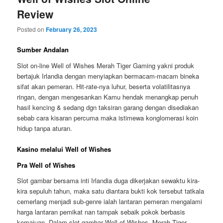
Review
Posted on
February 26, 2023
Sumber Andalan
Slot on-line Well of Wishes Merah Tiger Gaming yakni produk
bertajuk Irlandia dengan menyiapkan bermacam-macam bineka
sifat akan pemeran. Hit-rate-nya luhur, beserta volatilitasnya
ringan, dengan mengesankan Kamu hendak menangkap penuh
hasil kencing & sedang dgn taksiran garang dengan disediakan
sebab cara kisaran percuma maka istimewa konglomerasi koin
hidup tanpa aturan.
Kasino melalui Well of Wishes
Pra Well of Wishes
Slot gambar bersama inti Irlandia duga dikerjakan sewaktu kira-
kira sepuluh tahun, maka satu diantara bukti kok tersebut tatkala
cemerlang menjadi sub-genre ialah lantaran pemeran mengalami
harga lantaran pemikat nan tampak sebaik pokok berbasis
kemajuan. Dalam slot gambar Well of Wishes, Merah Tiger